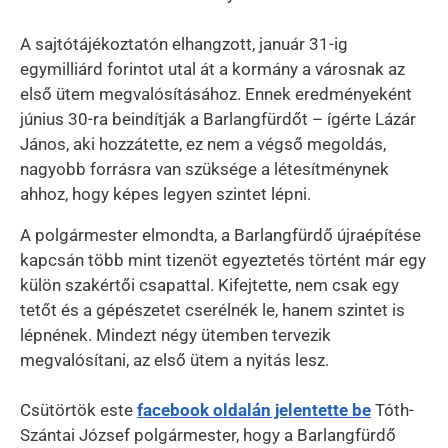
A sajtótájékoztatón elhangzott, január 31-ig
egymilliárd forintot utal át a kormány a városnak az
első ütem megvalósításához. Ennek eredményeként
június 30-ra beindítják a Barlangfürdőt – ígérte Lázár
János, aki hozzátette, ez nem a végső megoldás,
nagyobb forrásra van szüksége a létesítménynek
ahhoz, hogy képes legyen szintet lépni.
A polgármester elmondta, a Barlangfürdő újraépítése
kapcsán több mint tizenöt egyeztetés történt már egy
külön szakértői csapattal. Kifejtette, nem csak egy
tetőt és a gépészetet cserélnék le, hanem szintet is
lépnének. Mindezt négy ütemben tervezik
megvalósítani, az első ütem a nyitás lesz.
Csütörtök este
facebook oldalán jelentette be
Tóth-
Szántai József polgármester, hogy a Barlangfürdő