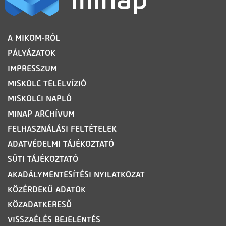
LÁBLÉC
A MIKOM-RÓL
PÁLYÁZATOK
IMPRESSZUM
MISKOLC TELELVÍZIÓ
MISKOLCI NAPLÓ
MINAP ARCHÍVUM
FELHASZNÁLÁSI FELTÉTELEK
ADATVÉDELMI TÁJÉKOZTATÓ
SÜTI TÁJÉKOZTATÓ
AKADÁLYMENTESÍTÉSI NYILATKOZAT
KÖZÉRDEKŰ ADATOK
KÖZADATKERESŐ
VISSZAÉLÉS BEJELENTÉS