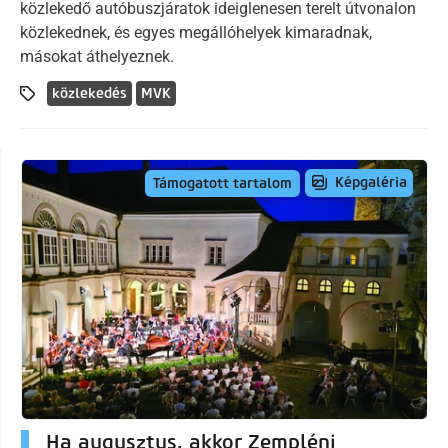
közlekedő autóbuszjáratok ideiglenesen terelt útvonalon
közlekednek, és egyes megállóhelyek kimaradnak,
másokat áthelyeznek.
közlekedés
MVK
Képgaléria
Támogatott tartalom
Ha augusztus, akkor Zempléni