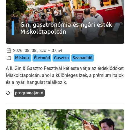
Gin, gasztronómia és nyári esték
Miskolctapolcán
2026. 08. 08., szo – 07:59
Miskolc
Életmód
Gasztro
Szabadidő
A II. Gin & Gasztro Fesztivál két este várja az érdeklődőket
Miskolctapolcán, ahol a különleges ízek, a prémium italok
és a nyári hangulat találkozik.
programajánló