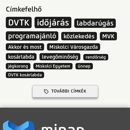
Címkefelhő
DVTK
időjárás
labdarúgás
programajánló
közlekedés
MVK
Akkor és most
Miskolci Városgazda
kosárlabda
levegőminőség
rendőrség
jégkorong
Miskolci Egyetem
ünnep
DVTK kosárlabda
TOVÁBBI CÍMKÉK