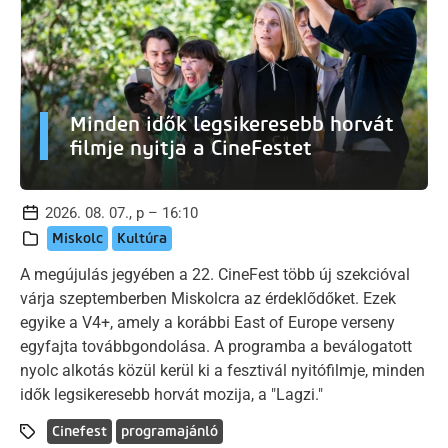
Minden idők legsikeresebb horvát
filmje nyitja a CineFestet
2026. 08. 07., p – 16:10
Miskolc
Kultúra
A megújulás jegyében a 22. CineFest több új szekcióval
várja szeptemberben Miskolcra az érdeklődőket. Ezek
egyike a V4+, amely a korábbi East of Europe verseny
egyfajta továbbgondolása. A programba a beválogatott
nyolc alkotás közül kerül ki a fesztivál nyitófilmje, minden
idők legsikeresebb horvát mozija, a "Lagzi."
Cinefest
programajánló