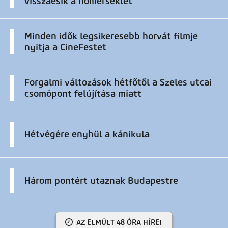
visszaesik a hőmérséklet
Minden idők legsikeresebb horvát filmje
nyitja a CineFestet
Forgalmi változások hétfőtől a Szeles utcai
csomópont felújítása miatt
Hétvégére enyhül a kánikula
Három pontért utaznak Budapestre
AZ ELMÚLT 48 ÓRA HÍREI