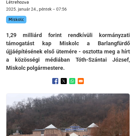
Létrehozva
2025. január 24., péntek – 07:56
Miskolc
1,29 milliárd forint rendkívüli kormányzati
támogatást kap Miskolc a Barlangfürdő
újjáépítésének első ütemére - osztotta meg a hírt
a közösségi médiában Tóth-Szántai József,
Miskolc polgármestere.
Opens in a new window
Opens in a new window
Opens in a new window
Kép