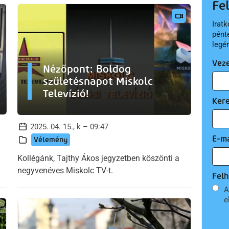
Fe
Iratk
pént
legé
Vez
Nézőpont: Boldog
születésnapot Miskolc
Televízió!
Ker
2025. 04. 15., k – 09:47
E-ma
Vélemény
Kollégánk, Tajthy Ákos jegyzetben köszönti a
negyvenéves Miskolc TV-t.
Felh
A
e