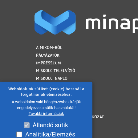
LÁBLÉC
A MIKOM-RÓL
PÁLYÁZATOK
IMPRESSZUM
MISKOLC TELELVÍZIÓ
MISKOLCI NAPLÓ
MINAP ARCHÍVUM
Weboldalunk sütiket (cookie) használ a
FELHASZNÁLÁSI FELTÉTELEK
forgalmának elemzéséhez.
ADATVÉDELMI TÁJÉKOZTATÓ
A weboldalon való böngészéshez kérjük
engedélyezze a sütik használatát!
SÜTI TÁJÉKOZTATÓ
További információk
AKADÁLYMENTESÍTÉSI NYILATKOZAT
Állandó sütik
KÖZÉRDEKŰ ADATOK
KÖZADATKERESŐ
Analitika/Elemzés