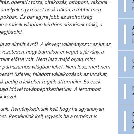
ás, operatív törzs, oltakozás, oltópont, vakcina –
amelyek egy részét csak ritkán, a többit meg
pokban. És bár egyre jobb az átoltottság
n a másik világban kérdően néznének ránk), a
egjósolni.
az elmúlt évről. A lényeg: valahányszor ez jut az
ezetesen, hogy bármikor ér véget a járvány, a
int előtte volt. Nem lesz majd olyan, mint
– párhuzamos világban lehet. Nem lesz, mert nem
bezárt üzletek, feladott vállalkozások az utcákat,
k pedig a lelkeket fogják átformálni. És ezek
majd idővel továbbépítkezhetünk. A lerombolt
k közül.
nunk. Reménykednünk kell, hogy ha ugyanolyan
et. Remélnünk kell, ugyanis ha a reményt is