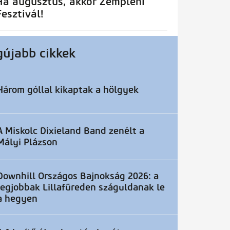
Ha augusztus, akkor Zempléni
Fesztivál!
gújabb cikkek
Három góllal kikaptak a hölgyek
A Miskolc Dixieland Band zenélt a
Mályi Plázson
Downhill Országos Bajnokság 2026: a
legjobbak Lillafüreden száguldanak le
a hegyen