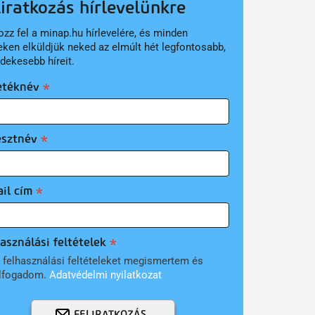
liratkozás hírlevelünkre
ozz fel a minap.hu hírlevelére, és minden
eken elküldjük neked az elmúlt hét legfontosabb,
rdekesebb híreit.
etéknév
esztnév
il cím
asználási feltételek
 felhasználási feltételeket megismertem és
lfogadom.
Adatvédelmi nyilatkozat
FELIRATKOZÁS