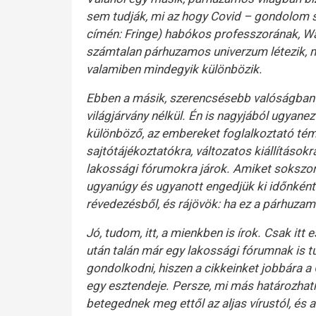
sem tudják, mi az hogy Covid – gondolom s
címén: Fringe) habókos professzorának, Wa
számtalan párhuzamos univerzum létezik, 
valamiben mindegyik különbözik.
Ebben a másik, szerencsésebb valóságban ta
világjárvány nélkül. Én is nagyjából ugyanez
különböző, az embereket foglalkoztató tém
sajtótájékoztatókra, változatos kiállításo
lakossági fórumokra járok. Amiket sokszor
ugyanúgy és ugyanott engedjük ki időnként 
révedezésből, és rájövök: ha ez a párhuzamo
Jó, tudom, itt, a mienkben is írok. Csak i
után talán már egy lakossági fórumnak is t
gondolkodni, hiszen a cikkeinket jobbára a
egy esztendeje. Persze, mi más határozhatn
betegednek meg ettől az aljas vírustól, és 