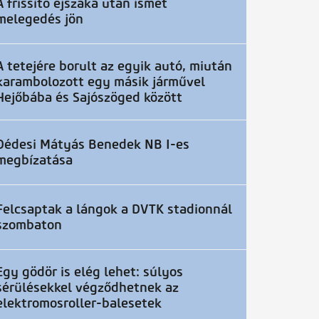
A frissítő éjszaka után ismét
melegedés jön
A tetejére borult az egyik autó, miután
karambolozott egy másik járművel
Hejőbába és Sajószöged között
Dédesi Mátyás Benedek NB I-es
megbízatása
Felcsaptak a lángok a DVTK stadionnál
szombaton
Egy gödör is elég lehet: súlyos
sérülésekkel végződhetnek az
elektromosroller-balesetek