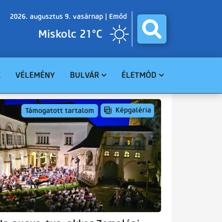
2026. augusztus 9. vasárnap |
Emőd
Miskolc 21°C
A
VÉLEMÉNY
BULVÁR
ÉLETMÓD
BALESET
GASZTRO
Képgaléria
Támogatott tartalom
BŰNÜGY
EGÉSZSÉG
HAVARIA
EGYHÁZ
CELEBHÍREK
SZABADIDŐ
TUDOMÁNY
KÖRNYEZET