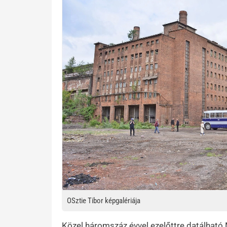
OSztie Tibor képgalériája
Közel háromszáz évvel ezelőttre datálható 