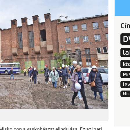
Cí
D
l
kö
Mi
le
Mis
Miskolcon a vaskohászat elindulása. Ez az ipari