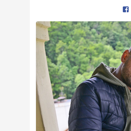
Op
Kép