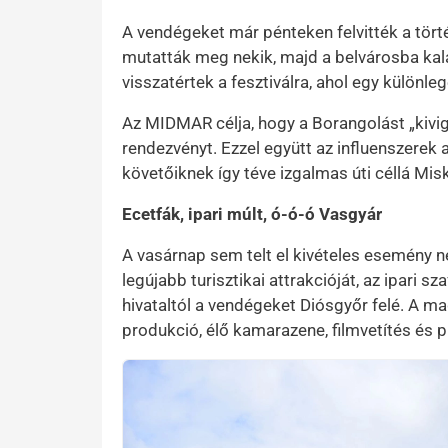
A vendégeket már pénteken felvitték a tört
mutatták meg nekik, majd a belvárosba kal
visszatértek a fesztiválra, ahol egy különle
Az MIDMAR célja, hogy a Borangolást „kivig
rendezvényt. Ezzel együtt az influenszerek 
követőiknek így téve izgalmas úti céllá Mis
Ecetfák, ipari múlt, ó-ó-ó Vasgyár
A vasárnap sem telt el kivételes esemény 
legújabb turisztikai attrakcióját, az ipari s
hivataltól a vendégeket Diósgyőr felé. A m
produkció, élő kamarazene, filmvetítés és pr
Preview Image