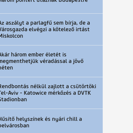
Három pontért utaznak Budapestre
Az aszályt a parlagfű sem bírja, de a
Városgazda elvégzi a kötelező irtást
Miskolcon
Akár három ember életét is
megmenthetjük véradással a jövő
héten
Rendbontás nélkül zajlott a csütörtöki
Tel-Aviv - Katowice mérkőzés a DVTK
Stadionban
Hűsítő helyszínek és nyári chill a
belvárosban