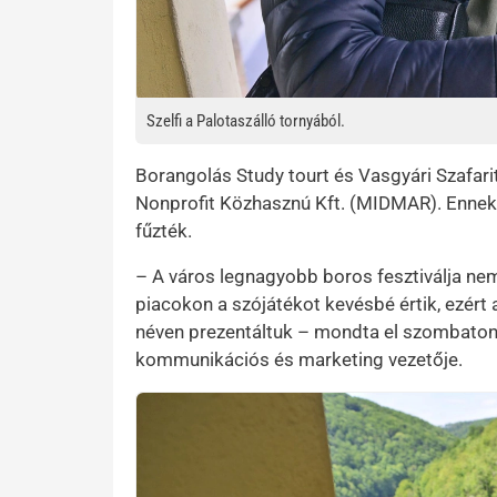
Szelfi a Palotaszálló tornyából.
Borangolás Study tourt és Vasgyári Szafari
Nonprofit Közhasznú Kft. (MIDMAR). Ennek 
fűzték.
– A város legnagyobb boros fesztiválja nem
piacokon a szójátékot kevésbé értik, ezért 
néven prezentáltuk – mondta el szombaton,
kommunikációs és marketing vezetője.
Kép