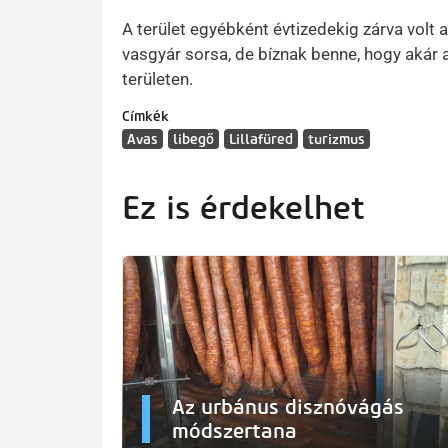
A terület egyébként évtizedekig zárva volt 
vasgyár sorsa, de bíznak benne, hogy akár a
területen.
Címkék
Avas
libegő
Lillafüred
turizmus
Ez is érdekelhet
Az urbánus disznóvágás
módszertana