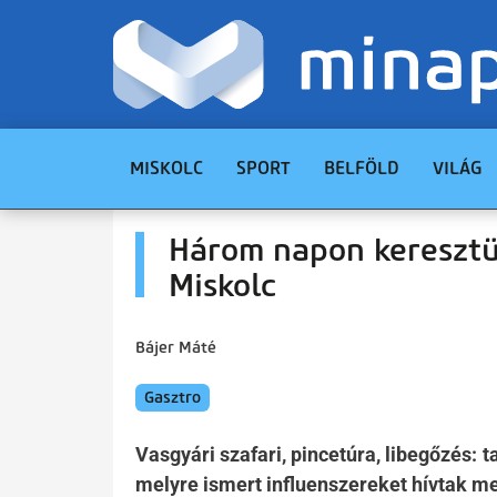
MISKOLC
SPORT
BELFÖLD
VILÁG
Három napon keresztül
Miskolc
Bájer Máté
Gasztro
Vasgyári szafari, pincetúra, libegőzés:
melyre ismert influenszereket hívtak m