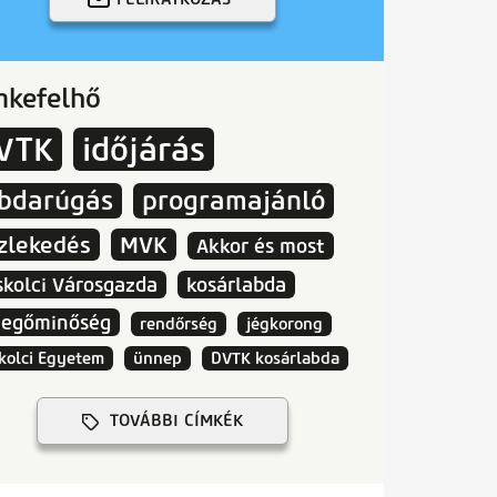
mkefelhő
VTK
időjárás
abdarúgás
programajánló
zlekedés
MVK
Akkor és most
skolci Városgazda
kosárlabda
vegőminőség
rendőrség
jégkorong
kolci Egyetem
ünnep
DVTK kosárlabda
TOVÁBBI CÍMKÉK