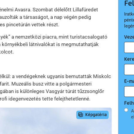
Fe
énelmi Avasra. Szombat délelőtt Lillafüredet
Iratk
auzolták a társaságot, a nap végén pedig
pént
ges pincetúrán vettek részt.
legé
yék” a nemzetközi piacra, mint turistacsalogató
Vez
a környékbeli látnivalókat is megmutathatják
kolcot.
Ker
nélkül: a vendégeknek ugyanis bemutatták Miskolc
E-ma
zafarit. Muzeális busz vitte a polgármesteri
agában is különleges Vasgyár túrát tűzzsonglőr
ofi idegenvezetés tette felejthetetlenné.
Felh
A
e