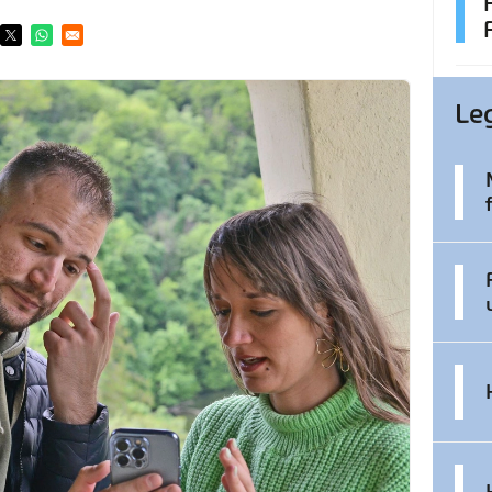
ens in a new window
Opens in a new window
Opens in a new window
Le