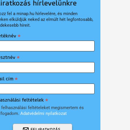
liratkozás hírlevelünkre
ozz fel a minap.hu hírlevelére, és minden
eken elküldjük neked az elmúlt hét legfontosabb,
rdekesebb híreit.
etéknév
esztnév
il cím
asználási feltételek
 felhasználási feltételeket megismertem és
lfogadom.
Adatvédelmi nyilatkozat
FELIRATKOZÁS