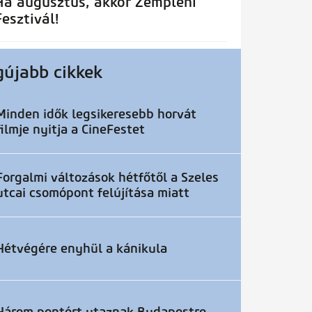
Ha augusztus, akkor Zempléni
Fesztivál!
gújabb cikkek
Minden idők legsikeresebb horvát
filmje nyitja a CineFestet
Forgalmi változások hétfőtől a Szeles
utcai csomópont felújítása miatt
Hétvégére enyhül a kánikula