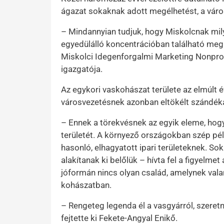
ágazat sokaknak adott megélhetést, a vár
– Mindannyian tudjuk, hogy Miskolcnak mily
egyedülálló koncentrációban található meg
Miskolci Idegenforgalmi Marketing Nonpro
igazgatója.
Az egykori vaskohászat területe az elmúlt é
városvezetésnek azonban eltökélt szándéka é
– Ennek a törekvésnek az egyik eleme, hogy
területét. A környező országokban szép péld
hasonló, elhagyatott ipari területeknek. So
alakítanak ki belőlük – hívta fel a figyelm
jóformán nincs olyan család, amelynek vala
kohászatban.
– Rengeteg legenda él a vasgyárról, szere
fejtette ki Fekete-Angyal Enikő.