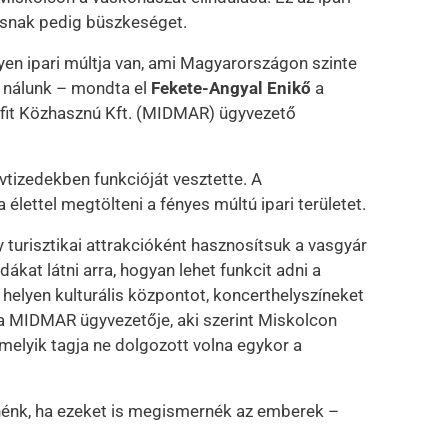
osnak pedig büszkeséget.
en ipari múltja van, ami Magyarországon szinte
 nálunk – mondta el
Fekete-Angyal Enikő
a
fit Közhasznú Kft. (MIDMAR) ügyvezető
vtizedekben funkcióját vesztette. A
lettel megtölteni a fényes múltú ipari területet.
 turisztikai attrakcióként hasznosítsuk a vasgyár
ákat látni arra, hogyan lehet funkcit adni a
k helyen kulturális központot, koncerthelyszíneket
et a MIDMAR ügyvezetője, aki szerint Miskolcon
melyik tagja ne dolgozott volna egykor a
tnénk, ha ezeket is megismernék az emberek –