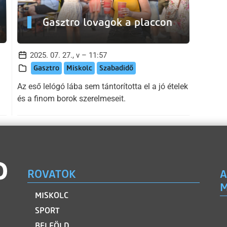
Gasztro lovagok a placcon
2025. 07. 27., v – 11:57
Gasztro
Miskolc
Szabadidő
Az eső lelógó lába sem tántorította el a jó ételek
és a finom borok szerelmeseit.
ROVATOK
A
M
MISKOLC
SPORT
BELFÖLD