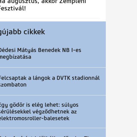
Ha augusztus, akkor Zempléni
Fesztivál!
gújabb cikkek
Dédesi Mátyás Benedek NB I-es
megbízatása
Felcsaptak a lángok a DVTK stadionnál
szombaton
Egy gödör is elég lehet: súlyos
sérülésekkel végződhetnek az
elektromosroller-balesetek