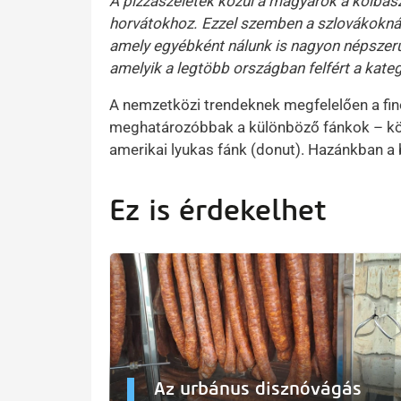
A pizzaszeletek közül a magyarok a kolbász
horvátokhoz. Ezzel szemben a szlovákoknál
amely egyébként nálunk is nagyon népszer
amelyik a legtöbb országban felfért a kate
A nemzetközi trendeknek megfelelően a fi
meghatározóbbak a különböző fánkok – köz
amerikai lyukas fánk (donut). Hazánkban a 
Ez is érdekelhet
Az urbánus disznóvágás