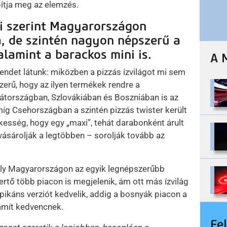
ítja meg az elemzés.
i szerint Magyarországon
a, de szintén nagyon népszerű a
alamint a barackos mini is.
A 
rendet látunk: miközben a pizzás ízvilágot mi sem
zerű, hogy az ilyen termékek rendre a
átországban, Szlovákiában és Boszniában is az
míg Csehországban a szintén pizzás twister került
esség, hogy egy „maxi”, tehát darabonként árult
ásárolják a legtöbben – sorolják tovább az
ely Magyarországon az egyik legnépszerűbb
rtő több piacon is megjelenik, ám ott más ízvilág
 pikáns verziót kedvelik, addig a bosnyák piacon a
ámít kedvencnek.
Fe