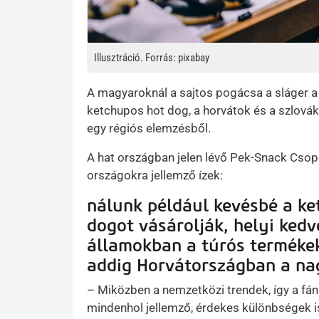
Illusztráció. Forrás: pixabay
A magyaroknál a sajtos pogácsa a sláger a
ketchupos hot dog, a horvátok és a szlovák
egy régiós elemzésből.
A hat országban jelen lévő Pek-Snack Csopo
országokra jellemző ízek:
nálunk például kevésbé a ke
dogot vásárolják, helyi kedv
államokban a túrós termékek
addig Horvátországban a na
– Miközben a nemzetközi trendek, így a fá
mindenhol jellemző, érdekes különbségek i