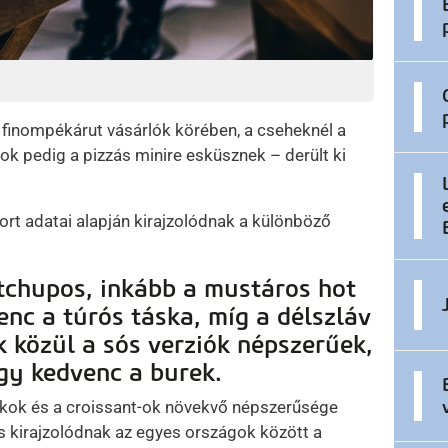
 finompékárut vásárlók körében, a cseheknél a
ok pedig a pizzás minire esküsznek – derült ki
rt adatai alapján kirajzolódnak a különböző
tchupos, inkább a mustáros hot
enc a túrós táska, míg a délszláv
 közül a sós verziók népszerűek,
gy kedvenc a burek.
nkok és a croissant-ok növekvő népszerűsége
s kirajzolódnak az egyes országok között a