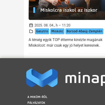
Miskolcra iszkol az Iszkor
2025. 08. 04., h – 11:20
Gasztro
Miskolc
Borsod-Abaúj-Zemplén
A térség egyik TOP étterme kinézte magának
Miskolcot: már csak egy jó helyet keresnek.
LÁBLÉC
A MIKOM-RÓL
PÁLYÁZATOK