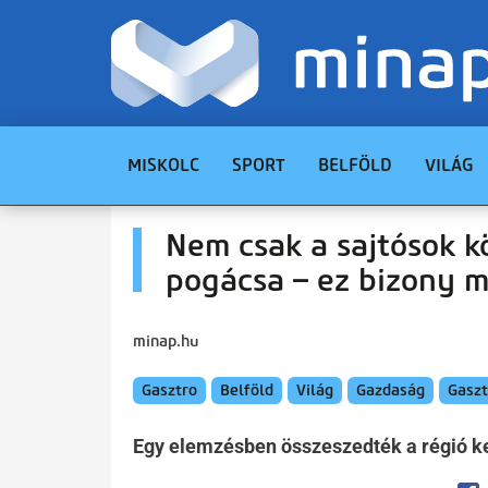
MISKOLC
SPORT
BELFÖLD
VILÁG
Nem csak a sajtósok k
pogácsa – ez bizony m
minap.hu
Gasztro
Belföld
Világ
Gazdaság
Gaszt
Egy elemzésben összeszedték a régió k