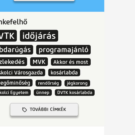
mkefelhő
VTK
időjárás
abdarúgás
programajánló
zlekedés
MVK
Akkor és most
skolci Városgazda
kosárlabda
vegőminőség
rendőrség
jégkorong
kolci Egyetem
ünnep
DVTK kosárlabda
TOVÁBBI CÍMKÉK