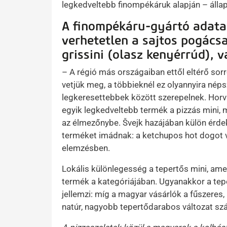
legkedveltebb finompékáruk alapján – állap
A finompékáru-gyártó adata
verhetetlen a sajtos pogács
grissini (olasz kenyérrúd), v
– A régió más országaiban ettől eltérő sor
vetjük meg, a többieknél ez olyannyira néps
legkeresettebbek között szerepelnek. Horv
egyik legkedveltebb termék a pizzás mini, 
az élmezőnybe. Švejk hazájában külön érdek
terméket imádnak: a ketchupos hot dogot v
elemzésben.
Lokális különlegesség a tepertős mini, am
termék a kategóriájában. Ugyanakkor a tepe
jellemzi: míg a magyar vásárlók a fűszeres,
natúr, nagyobb tepertődarabos változat sz