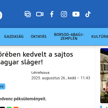
BORSOD-ABAÚJ-
GAZDASÁG
OKTATÁS
KULTÚR
ZEMPLÉN
örében kedvelt a sajtos
agyar sláger!
Létrehozva
2025. augusztus 26., kedd – 11:43
ro
edvenc péksüteményeit.