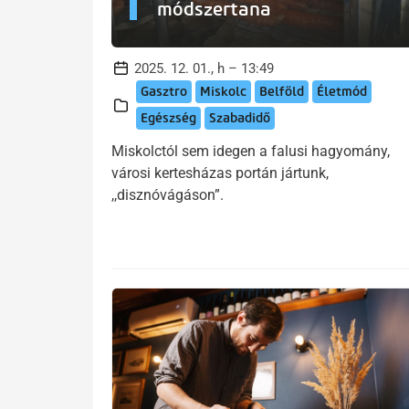
módszertana
2025. 12. 01., h – 13:49
Gasztro
Miskolc
Belföld
Életmód
Egészség
Szabadidő
Miskolctól sem idegen a falusi hagyomány,
városi kertesházas portán jártunk,
,,disznóvágáson”.