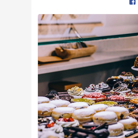
Op
Kép