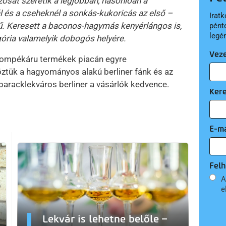
osat szeretik a legjobban, hasonlóan a
 és a cseheknél a sonkás-kukoricás az első –
Iratk
ű. Keresett a baconos-hagymás kenyérlángos is,
pént
legé
gória valamelyik dobogós helyére.
Vez
nompékáru termékek piacán egyre
tük a hagyományos alakú berliner fánk és az
baracklekváros berliner a vásárlók kedvence.
Ker
E-ma
Felh
A
e
Lekvár is lehetne belőle –