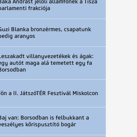
Baka Andrást jelöli államfőnek a Tisza
parlamenti frakciója
Guzi Blanka bronzérmes, csapatunk
pedig aranyos
Leszakadt villanyvezetékek és ágak:
egy autót maga alá temetett egy fa
Borsodban
Jön a II. JátszóTÉR Fesztivál Miskolcon
Baj van: Borsodban is felbukkant a
veszélyes kőrispusztító bogár