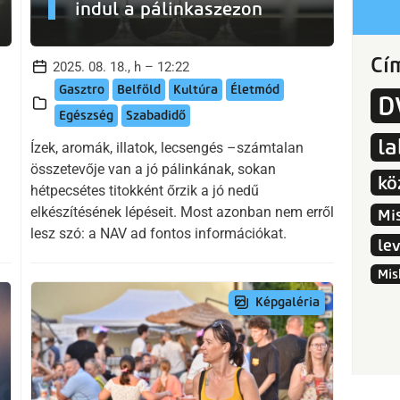
indul a pálinkaszezon
Cí
2025. 08. 18., h – 12:22
Gasztro
Belföld
Kultúra
Életmód
D
Egészség
Szabadidő
l
Ízek, aromák, illatok, lecsengés –számtalan
összetevője van a jó pálinkának, sokan
kö
hétpecsétes titokként őrzik a jó nedű
elkészítésének lépéseit. Most azonban nem erről
Mi
lesz szó: a NAV ad fontos információkat.
le
Mis
Képgaléria