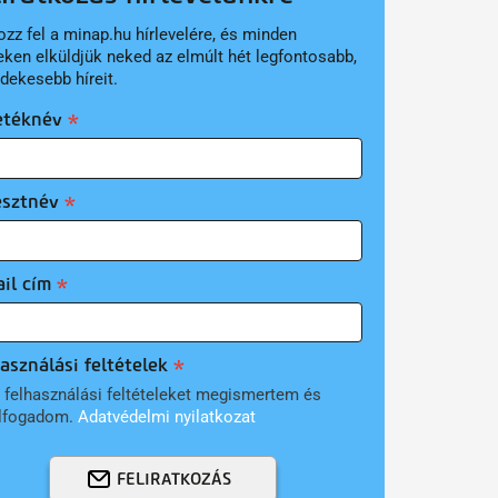
ozz fel a minap.hu hírlevelére, és minden
eken elküldjük neked az elmúlt hét legfontosabb,
rdekesebb híreit.
etéknév
esztnév
il cím
asználási feltételek
 felhasználási feltételeket megismertem és
lfogadom.
Adatvédelmi nyilatkozat
FELIRATKOZÁS