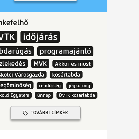
mkefelhő
VTK
időjárás
abdarúgás
programajánló
zlekedés
MVK
Akkor és most
skolci Városgazda
kosárlabda
vegőminőség
rendőrség
jégkorong
kolci Egyetem
ünnep
DVTK kosárlabda
TOVÁBBI CÍMKÉK