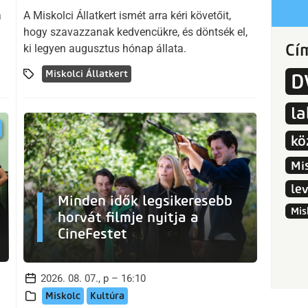
a
A Miskolci Állatkert ismét arra kéri követőit,
hogy szavazzanak kedvencükre, és döntsék el,
Cí
ki legyen augusztus hónap állata.
Miskolci Állatkert
D
l
kö
Mi
le
Minden idők legsikeresebb
Mis
horvát filmje nyitja a
CineFestet
2026. 08. 07., p – 16:10
Miskolc
Kultúra