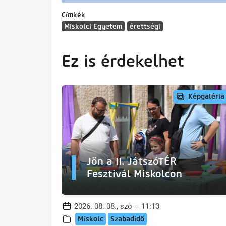
Címkék
Miskolci Egyetem
érettségi
Ez is érdekelhet
Képgaléria
Jön a II. JátszóTÉR
Fesztivál Miskolcon
2026. 08. 08., szo – 11:13
Miskolc
Szabadidő