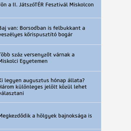
Jön a II. JátszóTÉR Fesztivál Miskolcon
Baj van: Borsodban is felbukkant a
veszélyes kőrispusztító bogár
Több száz versenyzőt várnak a
Miskolci Egyetemen
Ki legyen augusztus hónap állata?
Három különleges jelölt közül lehet
választani
Megkezdődik a hölgyek bajnoksága is