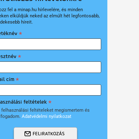
ozz fel a minap.hu hírlevelére, és minden
eken elküldjük neked az elmúlt hét legfontosabb,
rdekesebb híreit.
etéknév
esztnév
il cím
asználási feltételek
 felhasználási feltételeket megismertem és
lfogadom.
Adatvédelmi nyilatkozat
FELIRATKOZÁS