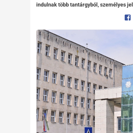
indulnak több tantárgyból, személyes je
Op
Kép