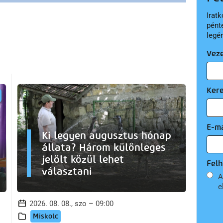
Iratk
pént
legé
Vez
Ker
E-ma
Ki legyen augusztus hónap
állata? Három különleges
jelölt közül lehet
Felh
választani
A
e
2026. 08. 08., szo – 09:00
Miskolc