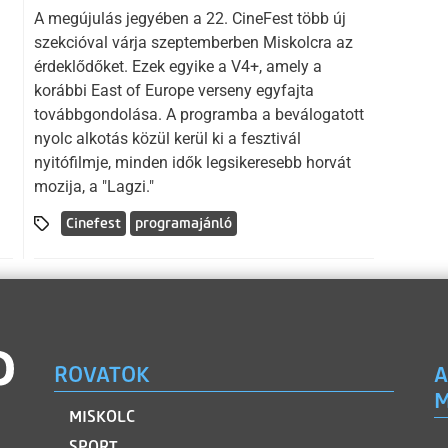
A megújulás jegyében a 22. CineFest több új
szekcióval várja szeptemberben Miskolcra az
érdeklődőket. Ezek egyike a V4+, amely a
korábbi East of Europe verseny egyfajta
továbbgondolása. A programba a beválogatott
nyolc alkotás közül kerül ki a fesztivál
nyitófilmje, minden idők legsikeresebb horvát
mozija, a "Lagzi."
Cinefest
programajánló
ROVATOK
A
M
MISKOLC
SPORT