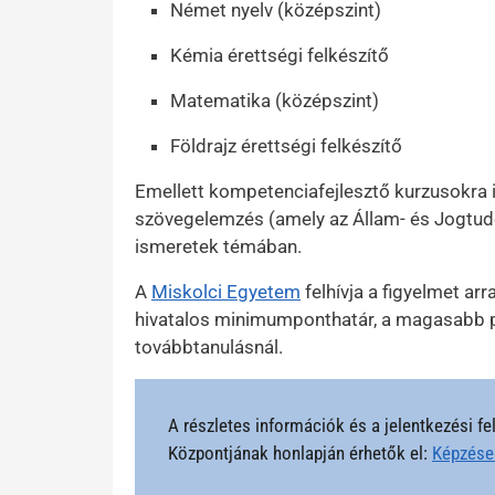
Német nyelv (középszint)
Kémia érettségi felkészítő
Matematika (középszint)
Földrajz érettségi felkészítő
Emellett kompetenciafejlesztő kurzusokra is
szövegelemzés (amely az Állam- és Jogtudo
ismeretek témában.
A
Miskolci Egyetem
felhívja a figyelmet arr
hivatalos minimumponthatár, a magasabb p
továbbtanulásnál.
A részletes információk és a jelentkezési f
Központjának honlapján érhetők el:
Képzések