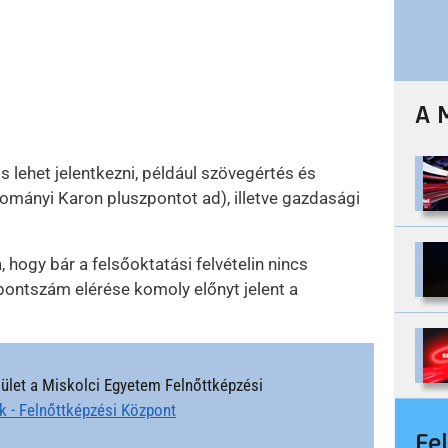
A 
 lehet jelentkezni, például szövegértés és
mányi Karon pluszpontot ad), illetve gazdasági
a, hogy bár a felsőoktatási felvételin nincs
ontszám elérése komoly előnyt jelent a
elület a Miskolci Egyetem Felnőttképzési
 - Felnőttképzési Központ
Fe