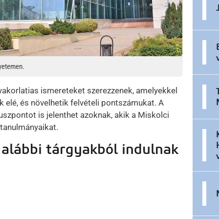
gyetemen.
gyakorlatias ismereteket szerezzenek, amelyekkel
 elé, és növelhetik felvételi pontszámukat. A
szpontot is jelenthet azoknak, akik a Miskolci
tanulmányaikat.
alábbi tárgyakból indulnak