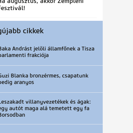
Ha augusztus, akkor Zempléni
Fesztivál!
gújabb cikkek
Baka Andrást jelöli államfőnek a Tisza
parlamenti frakciója
Guzi Blanka bronzérmes, csapatunk
pedig aranyos
Leszakadt villanyvezetékek és ágak:
egy autót maga alá temetett egy fa
Borsodban