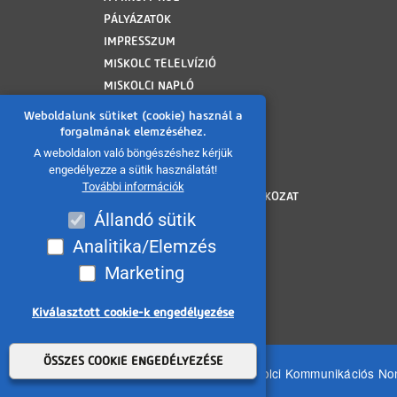
PÁLYÁZATOK
IMPRESSZUM
MISKOLC TELELVÍZIÓ
MISKOLCI NAPLÓ
MINAP ARCHÍVUM
Weboldalunk sütiket (cookie) használ a
FELHASZNÁLÁSI FELTÉTELEK
forgalmának elemzéséhez.
ADATVÉDELMI TÁJÉKOZTATÓ
A weboldalon való böngészéshez kérjük
engedélyezze a sütik használatát!
SÜTI TÁJÉKOZTATÓ
További információk
AKADÁLYMENTESÍTÉSI NYILATKOZAT
Állandó sütik
KÖZÉRDEKŰ ADATOK
KÖZADATKERESŐ
Analitika/Elemzés
VISSZAÉLÉS BEJELENTÉS
Marketing
MÉDIAAJÁNLAT
OLDALTÉRKÉP
Kiválasztott cookie-k engedélyezése
Withdraw consent
ÖSSZES COOKIE ENGEDÉLYEZÉSE
Minden jog fenntartva 2026 © MIKOM Miskolci Kommunikációs Nonp