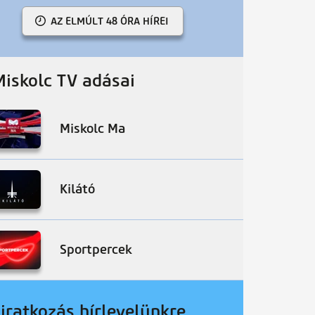
AZ ELMÚLT 48 ÓRA HÍREI
Miskolc TV adásai
Miskolc Ma
Kilátó
Sportpercek
liratkozás hírlevelünkre