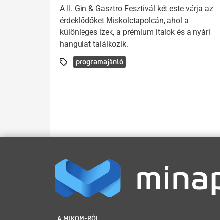
A II. Gin & Gasztro Fesztivál két este várja az
érdeklődőket Miskolctapolcán, ahol a
különleges ízek, a prémium italok és a nyári
hangulat találkozik.
programajánló
LÁBLÉC
A MIKOM-RÓL