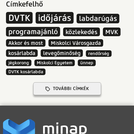
Címkefelhő
DVTK
időjárás
labdarúgás
programajánló
közlekedés
MVK
Akkor és most
Miskolci Városgazda
kosárlabda
levegőminőség
rendőrség
jégkorong
Miskolci Egyetem
ünnep
DVTK kosárlabda
TOVÁBBI CÍMKÉK