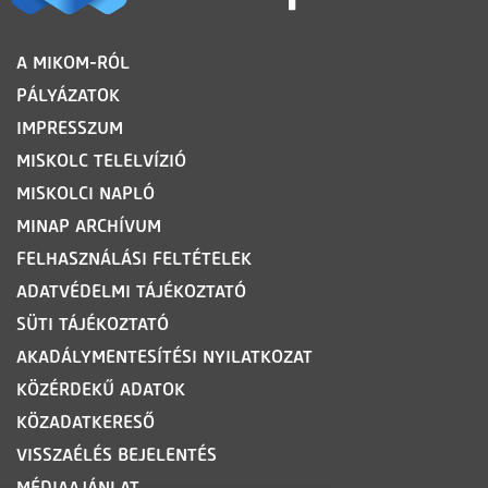
LÁBLÉC
A MIKOM-RÓL
PÁLYÁZATOK
IMPRESSZUM
MISKOLC TELELVÍZIÓ
MISKOLCI NAPLÓ
MINAP ARCHÍVUM
FELHASZNÁLÁSI FELTÉTELEK
ADATVÉDELMI TÁJÉKOZTATÓ
SÜTI TÁJÉKOZTATÓ
AKADÁLYMENTESÍTÉSI NYILATKOZAT
KÖZÉRDEKŰ ADATOK
KÖZADATKERESŐ
VISSZAÉLÉS BEJELENTÉS
MÉDIAAJÁNLAT