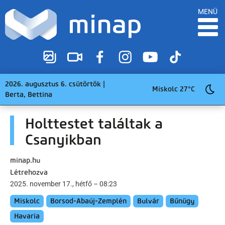
MENÜ
2026. augusztus 6. csütörtök |
Miskolc 27°C
Berta, Bettina
Holttestet találtak a
Csanyikban
minap.hu
Létrehozva
2025. november 17., hétfő – 08:23
Miskolc
Borsod-Abaúj-Zemplén
Bulvár
Bűnügy
Havaria