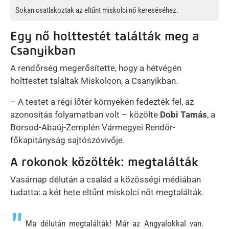
Sokan csatlakoztak az eltűnt miskolci nő kereséséhez.
Egy nő holttestét találták meg a
Csanyikban
A rendőrség megerősítette, hogy a hétvégén
holttestet találtak Miskolcon, a Csanyikban.
– A testet a régi lőtér környékén fedezték fel, az
azonosítás folyamatban volt – közölte
Dobi Tamás
, a
Borsod-Abaúj-Zemplén Vármegyei Rendőr-
főkapitányság sajtószóvivője.
A rokonok közölték: megtalálták
Vasárnap délután a család a közösségi médiában
tudatta: a két hete eltűnt miskolci nőt megtalálták.
Ma délután megtalálták! Már az Angyalokkal van.