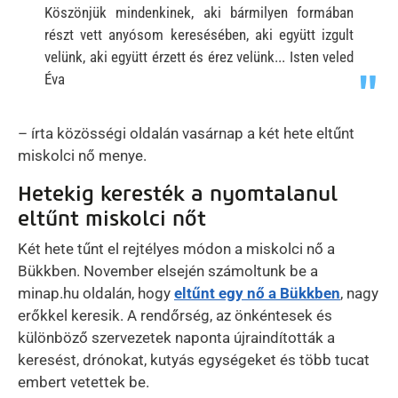
Köszönjük mindenkinek, aki bármilyen formában
részt vett anyósom keresésében, aki együtt izgult
velünk, aki együtt érzett és érez velünk... Isten veled
Éva
– írta közösségi oldalán vasárnap a két hete eltűnt
miskolci nő menye.
Hetekig keresték a nyomtalanul
eltűnt miskolci nőt
Két hete tűnt el rejtélyes módon a miskolci nő a
Bükkben. November elsején számoltunk be a
minap.hu oldalán, hogy
eltűnt egy nő a Bükkben
, nagy
erőkkel keresik. A rendőrség, az önkéntesek és
különböző szervezetek naponta újraindították a
keresést, drónokat, kutyás egységeket és több tucat
embert vetettek be.