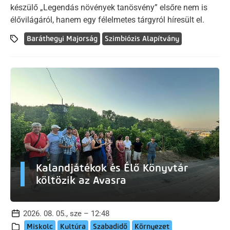
készülő „Legendás növények tanösvény” elsőre nem is
élővilágáról, hanem egy félelmetes tárgyról híresült el.
Baráthegyi Majorság
Szimbiózis Alapítvány
Kalandjátékok és Élő Könyvtár
költözik az Avasra
2026. 08. 05., sze – 12:48
Miskolc
Kultúra
Szabadidő
Környezet