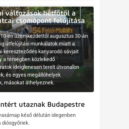
i változások hétfőtől a
utcai csomópont felújítása
10-én üzemkezdettől augusztus 30-án
g útfelújítási munkálatok miatt a
ai kereszteződés kanyarodó sávjait
gy a térségben közlekedő
ratok ideiglenesen terelt útvonalon
k, és egyes megállóhelyek
, másokat áthelyeznek.
ntért utaznak Budapestre
vasárnap késő délután idegenben
 diósgyőriek.