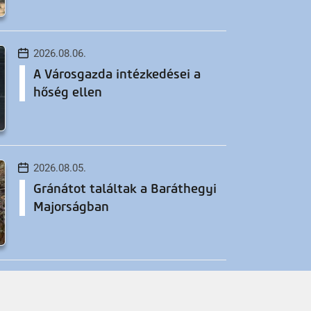
2026.08.06.
A Városgazda intézkedései a
hőség ellen
2026.08.05.
Gránátot találtak a Baráthegyi
Majorságban
2026.08.05.
26-os főút felújítása, II. ütem