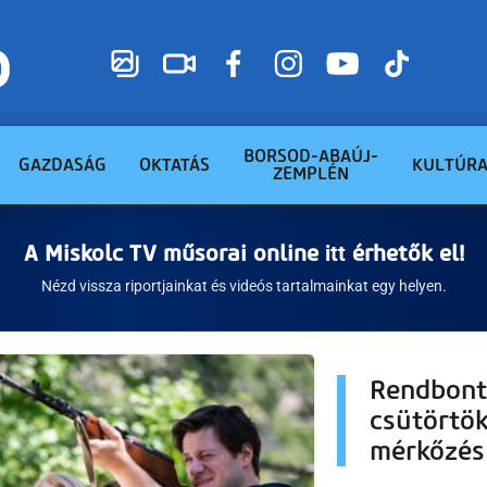
BORSOD-ABAÚJ-
GAZDASÁG
OKTATÁS
KULTÚR
ZEMPLÉN
A Miskolc TV műsorai online
itt
érhetők el!
Nézd vissza riportjainkat és videós tartalmainkat egy helyen.
Rendbontá
csütörtök
mérkőzés