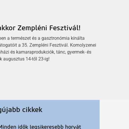
kkor Zempléni Fesztivál!
2026.08.05.
ben a természet és a gasztronómia kínálta
Nőnek az üzemanyagárak
átogatóit a 35. Zempléni Fesztivál. Komolyzenei
Miskolcon is
ínházi és kamaraprodukciók, tánc, gyermek- és
k augusztus 14-től 23-ig!
gújabb cikkek
Minden idők legsikeresebb horvát