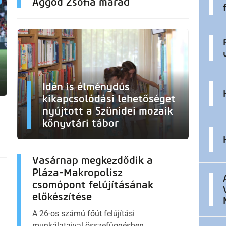
Aggod Zsófia marad
Idén is élménydús
kikapcsolódási lehetőséget
nyújtott a Szünidei mozaik
könyvtári tábor
Vasárnap megkezdődik a
Pláza-Makropolisz
csomópont felújításának
előkészítése
A 26-os számú főút felújítási
munkálataival összefüggésben,