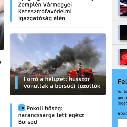
Zemplén Vármegyei
Katasztrófavédelmi
Igazgatóság élén
e
Forró a helyzet: hússzor
Fe
vonultak a borsodi tűzoltók
Iratk
pént
legé
Pokoli hőség:
Vez
narancssárga lett egész
Borsod