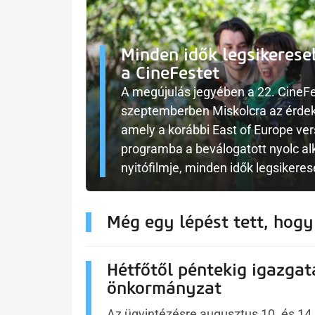
Minden idők legsikereseb
a CineFestet
A megújulás jegyében a 22. CineFes
szeptemberben Miskolcra az érdek
amely a korábbi East of Europe ve
programba a beválogatott nyolc alko
nyitófilmje, minden idők legsikeres
Még egy lépést tett, hogy
Hétfőtől péntekig igazgat
önkormányzat
Az ügyintézésre augusztus 10. és 14. 