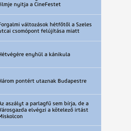
filmje nyitja a CineFestet
Forgalmi változások hétfőtől a Szeles
utcai csomópont felújítása miatt
Hétvégére enyhül a kánikula
Három pontért utaznak Budapestre
Az aszályt a parlagfű sem bírja, de a
Városgazda elvégzi a kötelező irtást
Miskolcon