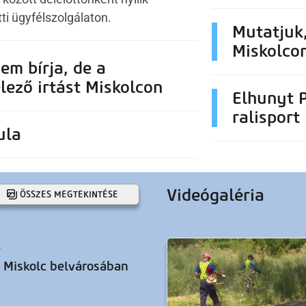
ti ügyfélszolgálaton.
Mutatjuk,
Miskolco
em bírja, de a
lező irtást Miskolcon
Elhunyt P
ralisport
ula
Videógaléria
ÖSSZES MEGTEKINTÉSE
.
 Miskolc belvárosában