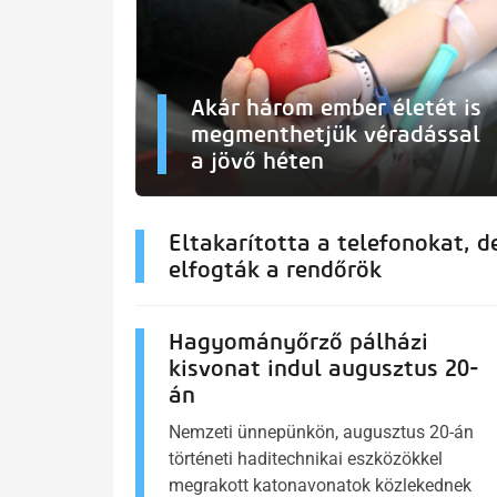
Akár három ember életét is
megmenthetjük véradással
a jövő héten
Eltakarította a telefonokat, d
elfogták a rendőrök
Hagyományőrző pálházi
kisvonat indul augusztus 20-
án
Nemzeti ünnepünkön, augusztus 20-án
történeti haditechnikai eszközökkel
megrakott katonavonatok közlekednek