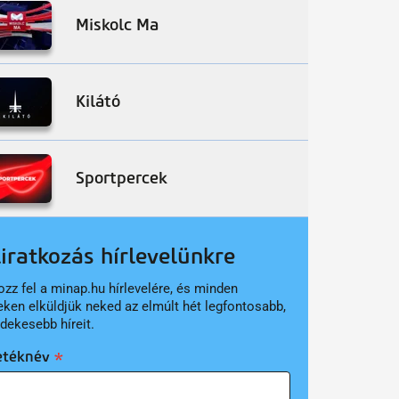
Miskolc Ma
Kilátó
Sportpercek
liratkozás hírlevelünkre
ozz fel a minap.hu hírlevelére, és minden
eken elküldjük neked az elmúlt hét legfontosabb,
rdekesebb híreit.
etéknév