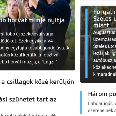
Forgalm
Szeles 
b horvát filmje nyitja
miatt
Augusztus 
t több új szekcióval várja
üzemzárási
lődőket. Ezek egyike a V4+,
Szeles utc
rseny egyfajta továbbgondolása. A
lezárják. Í
tás közül kerül ki a fesztivál
autóbuszjá
ebb horvát mozija, a "Lagzi."
közlekedne
kimaradnak
 a csillagok közé kerüljön
Három po
ási szünetet tart az
Labdarúgás: 
szerepelnek a
között délelőttönként nyílik