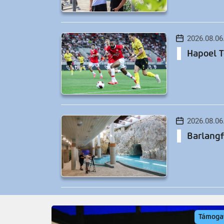
2026.08.06
Hapoel T
2026.08.06
Barlangf
2026.08.05
Támoga
26-os főú