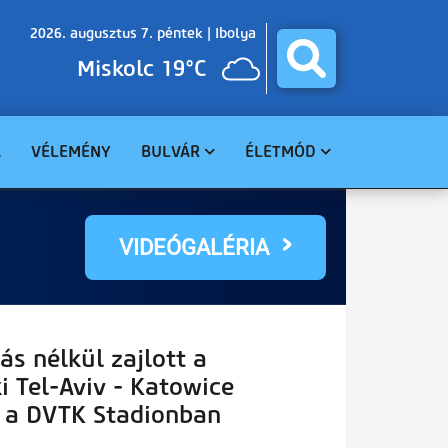
2026. augusztus 7. péntek |
Ibolya
Miskolc 19°C
A
VÉLEMÉNY
BULVÁR
ÉLETMÓD
BALESET
GASZTRO
BŰNÜGY
EGÉSZSÉG
VIDEÓGALÉRIA
HAVARIA
EGYHÁZ
CELEBHÍREK
SZABADIDŐ
TUDOMÁNY
KÖRNYEZET
s nélkül zajlott a
i Tel-Aviv - Katowice
 a DVTK Stadionban