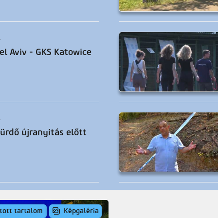
.
el Aviv - GKS Katowice
.
ürdő újranyitás előtt
.
tott tartalom
Képgaléria
t felújítása, II. ütem