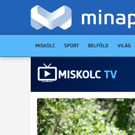
MISKOLC
SPORT
BELFÖLD
VILÁG
MISKOLC
TV