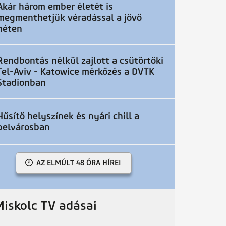
Akár három ember életét is
megmenthetjük véradással a jövő
héten
Rendbontás nélkül zajlott a csütörtöki
Tel-Aviv - Katowice mérkőzés a DVTK
Stadionban
Hűsítő helyszínek és nyári chill a
belvárosban
AZ ELMÚLT 48 ÓRA HÍREI
Miskolc TV adásai