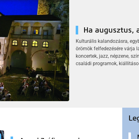
Ha augusztus, a
.
Kulturális kalandozásra, egy
felújítás madártávlatból
örömök felfedezésére várja l
koncertek, jazz, népzene, sz
családi programok, kiállításo
Le