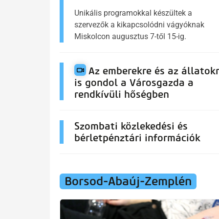
Unikális programokkal készültek a
szervezők a kikapcsolódni vágyóknak
Miskolcon augusztus 7-től 15-ig.
Az emberekre és az állatok
is gondol a Városgazda a
rendkívüli hőségben
Szombati közlekedési és
bérletpénztári információk
Borsod-Abaúj-Zemplén