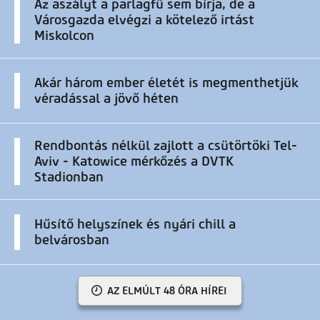
Az aszályt a parlagfű sem bírja, de a
Városgazda elvégzi a kötelező irtást
Miskolcon
Akár három ember életét is megmenthetjük
véradással a jövő héten
Rendbontás nélkül zajlott a csütörtöki Tel-
Aviv - Katowice mérkőzés a DVTK
Stadionban
Hűsítő helyszínek és nyári chill a
belvárosban
AZ ELMÚLT 48 ÓRA HÍREI