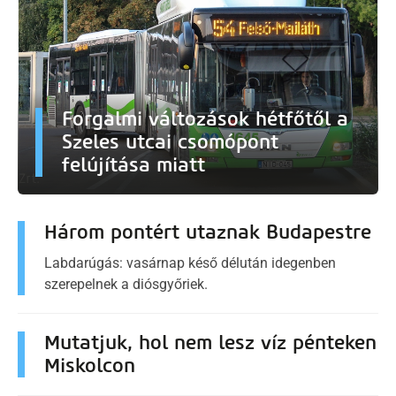
Forgalmi változások hétfőtől a
Szeles utcai csomópont
felújítása miatt
Három pontért utaznak Budapestre
Labdarúgás: vasárnap késő délután idegenben
szerepelnek a diósgyőriek.
Mutatjuk, hol nem lesz víz pénteken
Miskolcon