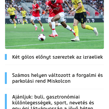
Két gólos előnyt szereztek az izraeliek
Számos helyen változott a forgalmi és
parkolási rend Miskolcon
Ajánljuk: buli, gasztronómiai
különlegességek, sport, nevetés és
egy égi látványosság a jövő héten