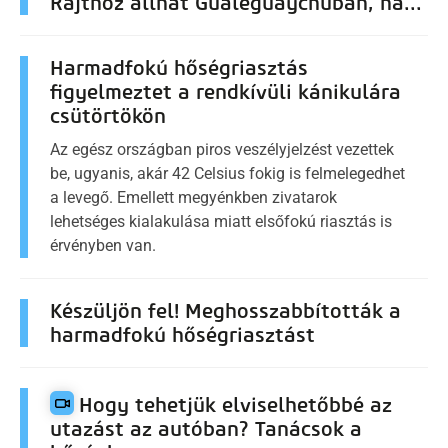
Rajthoz állhat Gualeguaychuban, ha...
Harmadfokú hőségriasztás
figyelmeztet a rendkívüli kánikulára
csütörtökön
Az egész országban piros veszélyjelzést vezettek
be, ugyanis, akár 42 Celsius fokig is felmelegedhet
a levegő. Emellett megyénkben zivatarok
lehetséges kialakulása miatt elsőfokú riasztás is
érvényben van.
Készüljön fel! Meghosszabbították a
harmadfokú hőségriasztást
Hogy tehetjük elviselhetőbbé az
utazást az autóban? Tanácsok a