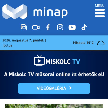
MENÜ
2026. augusztus 7. péntek |
Miskolc 19°C
Ibolya
MISKOLC
TV
A Miskolc TV műsorai online
érhetők el!
itt
VIDEÓGALÉRIA