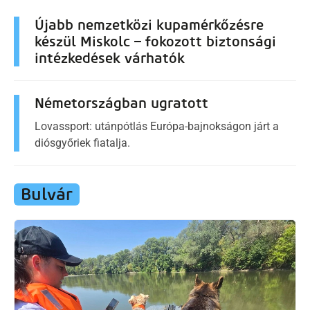
Újabb nemzetközi kupamérkőzésre
készül Miskolc – fokozott biztonsági
intézkedések várhatók
Németországban ugratott
Lovassport: utánpótlás Európa-bajnokságon járt a
diósgyőriek fiatalja.
Bulvár