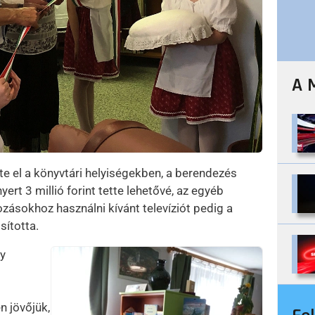
A 
e el a könyvtári helyiségekben, a berendezés
ert 3 millió forint tette lehetővé, az egyéb
ozásokhoz használni kívánt televíziót pedig a
sította.
gy
Kép
n jövőjük,