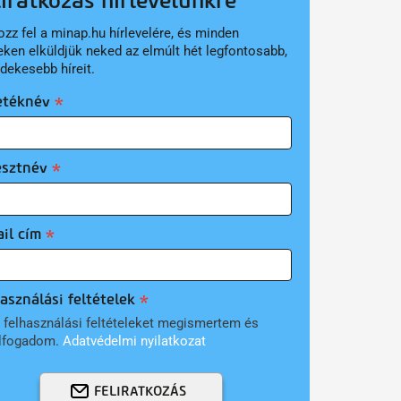
liratkozás hírlevelünkre
ozz fel a minap.hu hírlevelére, és minden
eken elküldjük neked az elmúlt hét legfontosabb,
rdekesebb híreit.
etéknév
esztnév
il cím
asználási feltételek
 felhasználási feltételeket megismertem és
lfogadom.
Adatvédelmi nyilatkozat
FELIRATKOZÁS