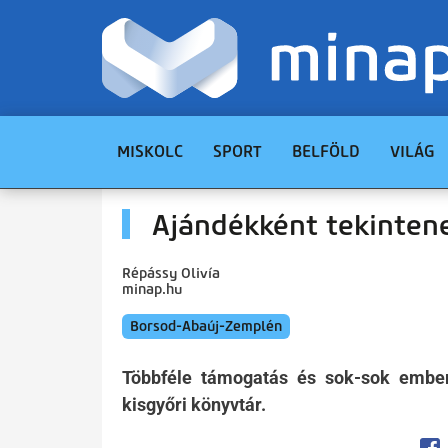
MISKOLC
SPORT
BELFÖLD
VILÁG
Ajándékként tekinten
Répássy Olivía
minap.hu
Borsod-Abaúj-Zemplén
Többféle támogatás és sok-sok emb
kisgyőri könyvtár.