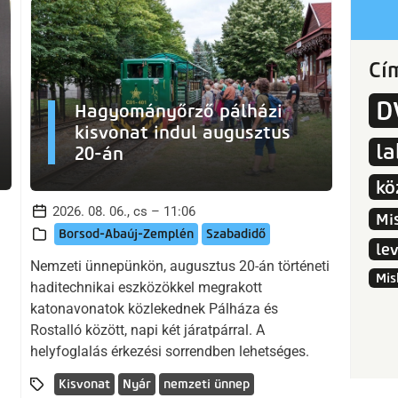
Cí
D
Hagyományőrző pálházi
kisvonat indul augusztus
l
20-án
kö
2026. 08. 06., cs – 11:06
Mi
Borsod-Abaúj-Zemplén
Szabadidő
le
Nemzeti ünnepünkön, augusztus 20-án történeti
Mis
haditechnikai eszközökkel megrakott
katonavonatok közlekednek Pálháza és
Rostalló között, napi két járatpárral. A
helyfoglalás érkezési sorrendben lehetséges.
Kisvonat
Nyár
nemzeti ünnep