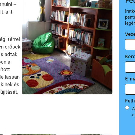
Fe
tanulni –
Iratk
, a II.
pént
legé
Vez
gi térrel
en erősek
is adtak
Ker
ben a
ított
de lassan
E-ma
 kinek és
újítását,
Felh
A
e