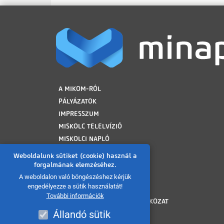
LÁBLÉC
A MIKOM-RÓL
PÁLYÁZATOK
IMPRESSZUM
MISKOLC TELELVÍZIÓ
MISKOLCI NAPLÓ
MINAP ARCHÍVUM
Weboldalunk sütiket (cookie) használ a
FELHASZNÁLÁSI FELTÉTELEK
forgalmának elemzéséhez.
ADATVÉDELMI TÁJÉKOZTATÓ
A weboldalon való böngészéshez kérjük
engedélyezze a sütik használatát!
SÜTI TÁJÉKOZTATÓ
További információk
AKADÁLYMENTESÍTÉSI NYILATKOZAT
Állandó sütik
KÖZÉRDEKŰ ADATOK