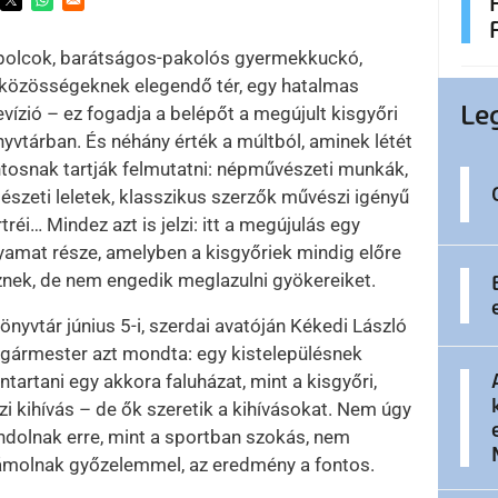
ens in a new window
Opens in a new window
Opens in a new window
 polcok, barátságos-pakolós gyermekkuckó,
sközösségeknek elegendő tér, egy hatalmas
Le
evízió – ez fogadja a belépőt a megújult kisgyőri
yvtárban. És néhány érték a múltból, aminek létét
tosnak tartják felmutatni: népművészeti munkák,
észeti leletek, klasszikus szerzők művészi igényű
tréi… Mindez azt is jelzi: itt a megújulás egy
yamat része, amelyben a kisgyőriek mindig előre
nek, de nem engedik meglazulni gyökereiket.
önyvtár június 5-i, szerdai avatóján Kékedi László
gármester azt mondta: egy kistelepülésnek
ntartani egy akkora faluházat, mint a kisgyőri,
zi kihívás – de ők szeretik a kihívásokat. Nem úgy
dolnak erre, mint a sportban szokás, nem
ámolnak győzelemmel, az eredmény a fontos.