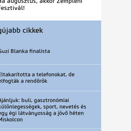
Ha augusztus, akkor Zempléni
Fesztivál!
gújabb cikkek
Guzi Blanka finalista
Eltakarította a telefonokat, de
elfogták a rendőrök
Ajánljuk: buli, gasztronómiai
különlegességek, sport, nevetés és
egy égi látványosság a jövő héten
Miskolcon