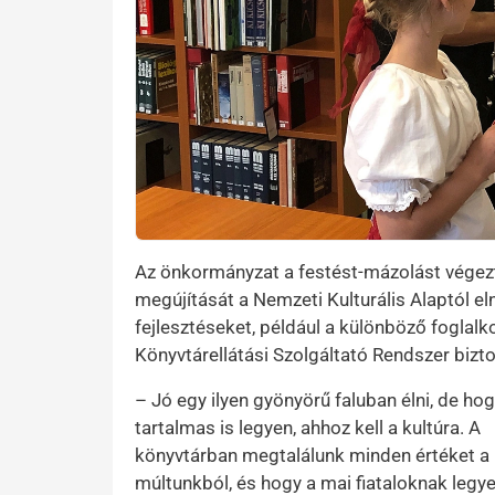
Az önkormányzat a festést-mázolást végezt
megújítását a Nemzeti Kulturális Alaptól elny
fejlesztéseket, például a különböző foglalk
Könyvtárellátási Szolgáltató Rendszer bizto
– Jó egy ilyen gyönyörű faluban élni, de ho
tartalmas is legyen, ahhoz kell a kultúra. A
könyvtárban megtalálunk minden értéket a
múltunkból, és hogy a mai fiataloknak legye