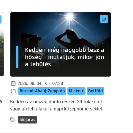
Kedden még nagyobb lesz a
hőség - mutatjuk, mikor jön
a lehűlés
2026. 08. 04., k – 07:38
Borsod-Abaúj-Zemplén
Miskolc
Belföld
e
Kedden az ország döntő részén 29 fok körül
vagy afelett alakul a napi középhőmérséklet.
időjárás