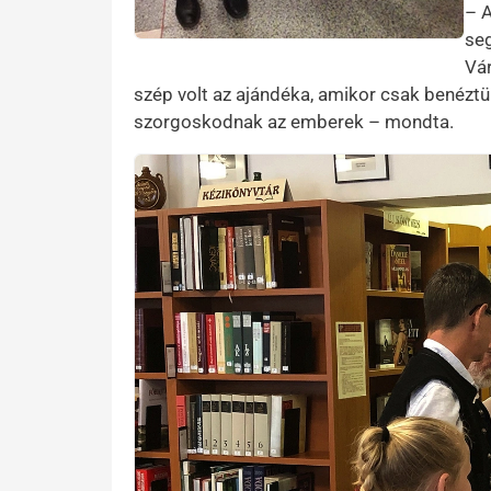
– A
seg
Vár
szép volt az ajándéka, amikor csak benéztün
szorgoskodnak az emberek – mondta.
Kép