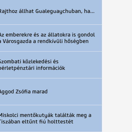
Rajthoz állhat Gualeguaychuban, ha...
Az emberekre és az állatokra is gondol
a Városgazda a rendkívüli hőségben
Szombati közlekedési és
bérletpénztári információk
Aggod Zsófia marad
Miskolci mentőkutyák találták meg a
Tiszában eltűnt fiú holttestét