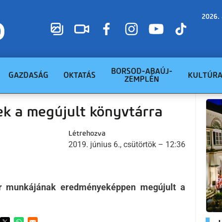
2026. 
BORSOD-ABAÚJ-
GAZDASÁG
OKTATÁS
KULTÚR
ZEMPLÉN
ek a megújult könyvtárra
Létrehozva
2019. június 6., csütörtök – 12:36
er munkájának eredményeképpen megújult a