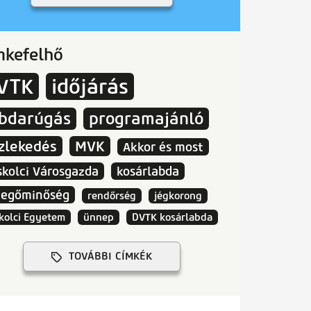
mkefelhő
VTK
időjárás
abdarúgás
programajánló
zlekedés
MVK
Akkor és most
skolci Városgazda
kosárlabda
vegőminőség
rendőrség
jégkorong
kolci Egyetem
ünnep
DVTK kosárlabda
TOVÁBBI CÍMKÉK