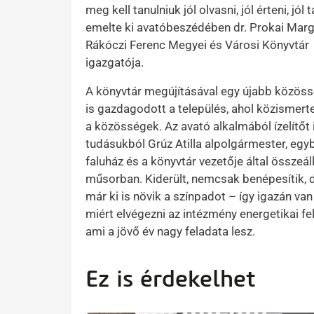
meg kell tanulniuk jól olvasni, jól érteni, jól 
emelte ki avatóbeszédében dr. Prokai Margit
Rákóczi Ferenc Megyei és Városi Könyvtár
igazgatója.
A könyvtár megújításával egy újabb közössé
is gazdagodott a település, ahol közismert
a közösségek. Az avató alkalmából ízelítőt 
tudásukból Grúz Atilla alpolgármester, egy
faluház és a könyvtár vezetője által összeáll
műsorban. Kiderült, nemcsak benépesítik, 
már ki is növik a színpadot – így igazán van
miért elvégezni az intézmény energetikai fel
ami a jövő év nagy feladata lesz.
Ez is érdekelhet