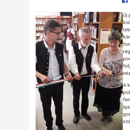
Op
Kép
Új
ki
tel
kön
fon
rég
por
fol
néz
A k
pol
fen
iga
gon
sz