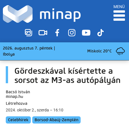
MENÜ
2026. augusztus 7. péntek |
Miskolc 20°C
Ibolya
Gördeszkával kísértette a
sorsot az M3-as autópályán
Bacsó István
minap.hu
Létrehozva
2024. október 2., szerda – 16:10
Celebhírek
Borsod-Abaúj-Zemplén