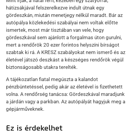
Mint írják, a fiatal férfi, kezében egy szatyorral,
hátizsákjával felszerelkezve indult útnak egy
gördeszkán, miután menetjegy nélkül maradt. Bár az
autópálya közlekedési szabályai nem voltak előtte
ismertek, most már tisztában van vele, hogy
gördeszkával sem ajánlott a forgalmas úton gurulni,
mert a rendőrök 20 ezer forintos helyszíni bírságot
szabtak ki rá. A KRESZ szabályokat nem ismerő és az
életével játszó deszkást a készséges rendőrök végül
biztonságosabb utakra terelték.
A tájékozatlan fiatal megúszta a kalandot
pénzbüntetéssel, pedig akár az életével is fizethetett
volna. A rendőrség tanácsa: Gördeszkával maradjunk
a járdán vagy a parkban. Az autópályát hagyjuk meg a
gépjárműveknek.
Ez is érdekelhet