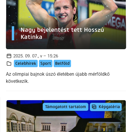
Nagy bejelentést tett Hosszú
Katinka
2025. 09. 07., v – 15:26
Celebhírek
Sport
Belföld
Az olimpiai bajnok úszó életében újabb mérföldkő
következik.
Képgaléria
Támogatott tartalom