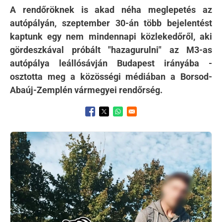
A rendőröknek is akad néha meglepetés az
autópályán, szeptember 30-án több bejelentést
kaptunk egy nem mindennapi közlekedőről, aki
gördeszkával próbált "hazagurulni" az M3-as
autópálya leállósávján Budapest irányába -
osztotta meg a közösségi médiában a Borsod-
Abaúj-Zemplén vármegyei rendőrség.
Opens in a new window
Opens in a new window
Opens in a new window
Kép