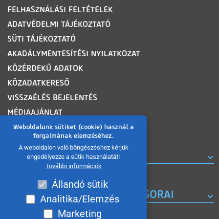
FELHASZNÁLÁSI FELTÉTELEK
ADATVÉDELMI TÁJÉKOZTATÓ
SÜTI TÁJÉKOZTATÓ
AKADÁLYMENTESÍTÉSI NYILATKOZAT
KÖZÉRDEKŰ ADATOK
KÖZADATKERESŐ
VISSZAÉLÉS BEJELENTÉS
MÉDIAAJÁNLAT
OLDALTÉRKÉP
Weboldalunk sütiket (cookie) használ a
forgalmának elemzéséhez.
A weboldalon való böngészéshez kérjük
ROVATOK
engedélyezze a sütik használatát!
További információk
Állandó sütik
A MISKOLC TV KORÁBBI MŰSORAI
Analitika/Elemzés
Marketing