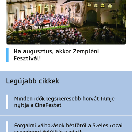
Ha augusztus, akkor Zempléni
Fesztivál!
Legújabb cikkek
Minden idők legsikeresebb horvát filmje
nyitja a CineFestet
Forgalmi változások hétfőtől a Szeles utcai
csomópont felújítása miatt