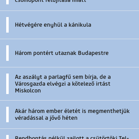
Hétvégére enyhül a kánikula
Három pontért utaznak Budapestre
Az aszályt a parlagfű sem bírja, de a
Városgazda elvégzi a kötelező irtást
Miskolcon
Akár három ember életét is megmenthetjük
véradással a jövő héten
Rendbontás nélkül zajlott a csütörtöki Tel-