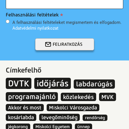
Felhasználási feltételek
A felhasználási feltételeket megismertem és elfogadom.
Adatvédelmi nyilatkozat
FELIRATKOZÁS
Címkefelhő
DVTK
időjárás
labdarúgás
programajánló
közlekedés
MVK
Akkor és most
Miskolci Városgazda
kosárlabda
levegőminőség
rendőrség
jégkorong
Miskolci Egyetem
ünnep