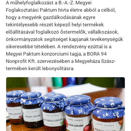
A műhelyfoglalkozást a B.-A.-Z. Megyei
Foglakoztatási Paktum hívta életre abból a célból,
hogy a megyénk gazdálkodásának egyre
tekintélyesebb részét képező helyi termékek
előállításával foglalkozó őstermelők, vállalkozások,
önkormányzatok segítséget kapjanak tevékenységük
sikeresebbé tételében. A rendezvény ezúttal is a
Megyei Paktum konzorciumi tagja, a BORA 94
Nonprofit Kft. szervezésében a Megyeháza Szász-
termében került lebonyolításra.
Kép