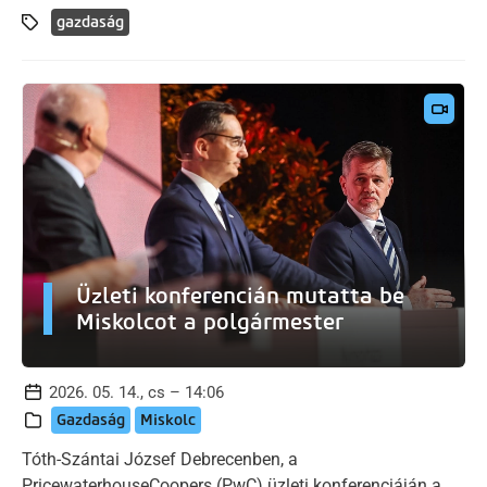
gazdaság
Üzleti konferencián mutatta be
Miskolcot a polgármester
2026. 05. 14., cs – 14:06
Gazdaság
Miskolc
Tóth-Szántai József Debrecenben, a
PricewaterhouseCoopers (PwC) üzleti konferenciáján a