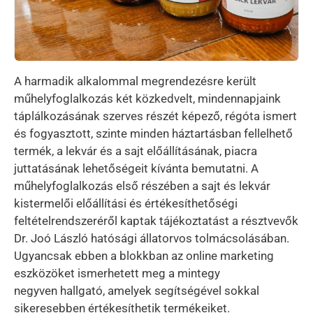
A harmadik alkalommal megrendezésre került
műhelyfoglalkozás két közkedvelt, mindennapjaink
táplálkozásának szerves részét képező, régóta ismert
és fogyasztott, szinte minden háztartásban fellelhető
termék, a lekvár és a sajt előállításának, piacra
juttatásának lehetőségeit kívánta bemutatni. A
műhelyfoglalkozás első részében a sajt és lekvár
kistermelői előállítási és értékesíthetőségi
feltételrendszeréről kaptak tájékoztatást a résztvevők
Dr. Joó László hatósági állatorvos tolmácsolásában.
Ugyancsak ebben a blokkban az online marketing
eszközöket ismerhetett meg a mintegy
negyven hallgató, amelyek segítségével sokkal
sikeresebben értékesíthetik termékeiket.