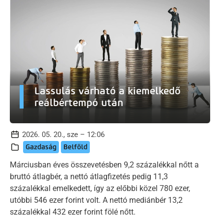
Lassulás várható a kiemelkedő
reálbértempó után
2026. 05. 20., sze – 12:06
Gazdaság
Belföld
Márciusban éves összevetésben 9,2 százalékkal nőtt a
bruttó átlagbér, a nettó átlagfizetés pedig 11,3
százalékkal emelkedett, így az előbbi közel 780 ezer,
utóbbi 546 ezer forint volt. A nettó mediánbér 13,2
százalékkal 432 ezer forint fölé nőtt.