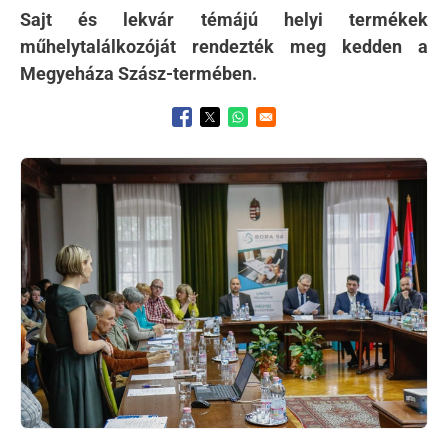
Sajt és lekvár témájú helyi termékek
műhelytalálkozóját rendezték meg kedden a
Megyeháza Szász-termében.
Opens in a new window
Opens in a new window
Opens in a new window
Kép