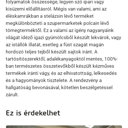
folyamatok összessége, legyen szó ipari vagy
kisüzemi előállításról. Mégis van valami, ami az
éléskamrákban a stelázsin lévő terméket
megkülönbözteti a szupermarketek polcain lévő
tömegterméktől. Ez a valami az igény nagyanyáink
világát idéző igazi gyümölcsből készült lekvárok, vagy
az istállók illatát, esetleg a füst szagát magán
hordozó teljes tejből készült sajtok iránt. A
tartósítószerektől, adalékanyagoktól mentes, 100%-
ban természetes összetevőkből készült kézműves
termékek iránti vágy, és az elhivatottság, lelkesedés
és a hagyományok tisztelete. A rendezvény a
hallgatóság bevonásával, kötetlen beszélgetéssel
zárult.
Ez is érdekelhet