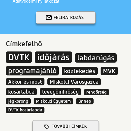
Adatvédelmi nyilatkozat
FELIRATKOZÁS
Címkefelhő
DVTK
időjárás
labdarúgás
programajánló
közlekedés
MVK
Akkor és most
Miskolci Városgazda
kosárlabda
levegőminőség
rendőrség
jégkorong
Miskolci Egyetem
ünnep
DVTK kosárlabda
TOVÁBBI CÍMKÉK