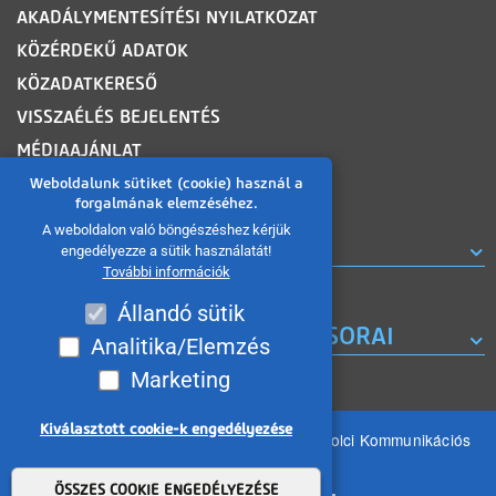
AKADÁLYMENTESÍTÉSI NYILATKOZAT
KÖZÉRDEKŰ ADATOK
KÖZADATKERESŐ
VISSZAÉLÉS BEJELENTÉS
MÉDIAAJÁNLAT
OLDALTÉRKÉP
Weboldalunk sütiket (cookie) használ a
forgalmának elemzéséhez.
A weboldalon való böngészéshez kérjük
ROVATOK
engedélyezze a sütik használatát!
További információk
Állandó sütik
A MISKOLC TV KORÁBBI MŰSORAI
Analitika/Elemzés
Marketing
Kiválasztott cookie-k engedélyezése
Minden jog fenntartva 2026 © MIKOM Miskolci Kommunikációs
Nonprofit Kft.
Withdraw consent
ÖSSZES COOKIE ENGEDÉLYEZÉSE