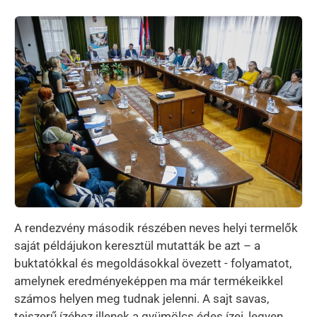
Kép
A rendezvény második részében neves helyi termelők
saját példájukon keresztül mutatták be azt – a
buktatókkal és megoldásokkal övezett - folyamatot,
amelynek eredményeképpen ma már termékeikkel
számos helyen meg tudnak jelenni. A sajt savas,
tejszerű ízéhez illenek a gyümölcs édes ízei, legyen