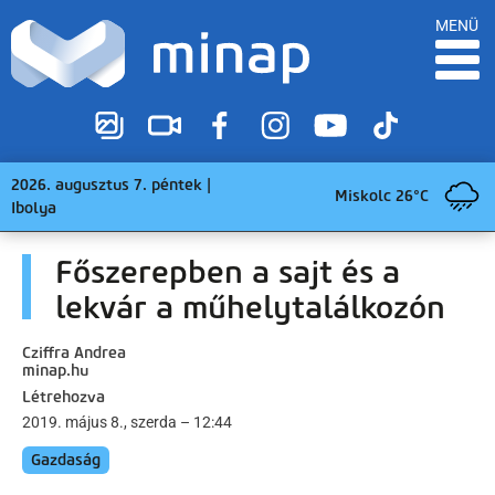
MENÜ
2026. augusztus 7. péntek |
Miskolc 26°C
Ibolya
Főszerepben a sajt és a
lekvár a műhelytalálkozón
Cziffra Andrea
minap.hu
Létrehozva
2019. május 8., szerda – 12:44
Gazdaság