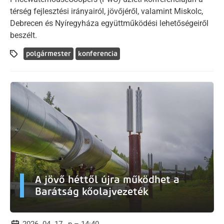
térség fejlesztési irányairól, jövőjéről, valamint Miskolc,
Debrecen és Nyíregyháza együttműködési lehetőségeiről
beszélt.
polgármester
konferencia
A jövő héttől újra működhet a
Barátság kőolajvezeték
2026. 04. 17., p – 14:40