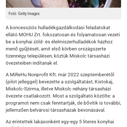
Fotó: Getty Images
A koncessziós hulladékgazdálkodási feladatokat
ellátó MOHU Zrt. fokozatosan és folyamatosan vezeti
be a konyhai zöld- és élelmiszerhulladékok házhoz
menő gyűjtését, amit első körben országszerte
tizennégy településen, köztük Miskolc társasházi
övezeteiben indítanak el.
A MiReHu Nonprofit Kft. már 2022 szeptemberétől
(pilot jelleggel) bevezette a szolgáltatást, Kistokaj,
Miskolc-Szirma, illetve Miskolc néhány társasházi
övezete csatlakozott. Most a szolgáltató közölte: a
programot nem csak fenntartják, de bővítik is további,
jellemzően belvárosi társasházak bevonásával.
Az érintettek lakásonként egy-egy 5 literes konyhai