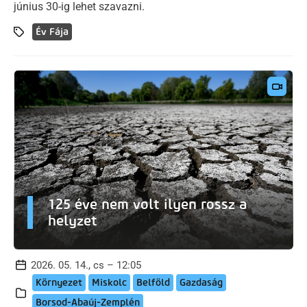
június 30-ig lehet szavazni.
Év Fája
125 éve nem volt ilyen rossz a
helyzet
2026. 05. 14., cs – 12:05
Környezet
Miskolc
Belföld
Gazdaság
Borsod-Abaúj-Zemplén