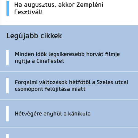
Ha augusztus, akkor Zempléni
Fesztivál!
Legújabb cikkek
Minden idők legsikeresebb horvát filmje
nyitja a CineFestet
Forgalmi változások hétfőtől a Szeles utcai
csomópont felújítása miatt
Hétvégére enyhül a kánikula