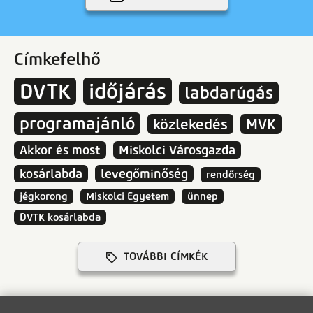
Címkefelhő
DVTK
időjárás
labdarúgás
programajánló
közlekedés
MVK
Akkor és most
Miskolci Városgazda
kosárlabda
levegőminőség
rendőrség
jégkorong
Miskolci Egyetem
ünnep
DVTK kosárlabda
TOVÁBBI CÍMKÉK