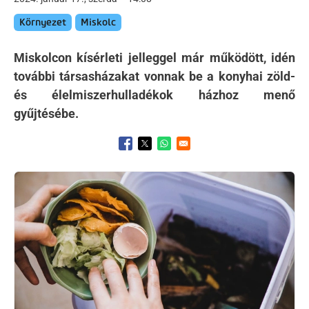
Környezet
Miskolc
Miskolcon kísérleti jelleggel már működött, idén
további társasházakat vonnak be a konyhai zöld-
és élelmiszerhulladékok házhoz menő
gyűjtésébe.
Opens in a new window
Opens in a new window
Opens in a new window
Kép