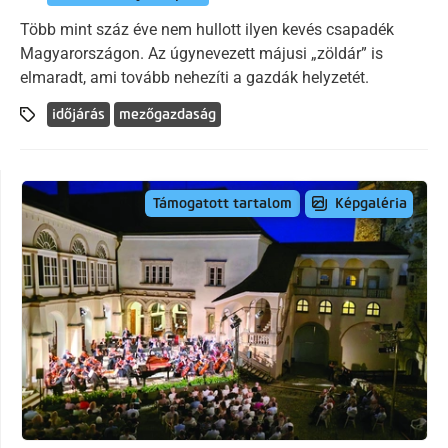
Több mint száz éve nem hullott ilyen kevés csapadék
Magyarországon. Az úgynevezett májusi „zöldár” is
elmaradt, ami tovább nehezíti a gazdák helyzetét.
időjárás
mezőgazdaság
Képgaléria
Támogatott tartalom