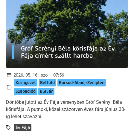
Gróf Serényi Béla kőrisfája az Év
Fája címért szállt harcba
2026. 05. 16., szo – 07:56
Környezet
Belföld
Borsod-Abaúj-Zemplén
Szabadidő
Bulvár
Döntőbe jutott az Év Fája versenyben Gróf Serényi Béla
kőrisfája. A putnoki, közel százötven éves fára június 30-
ig lehet szavazni.
Év Fája