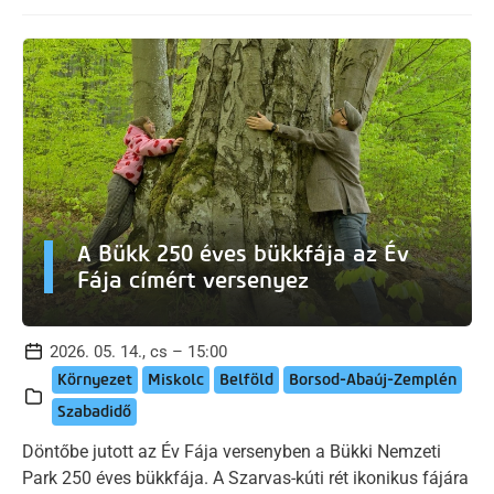
A Bükk 250 éves bükkfája az Év
Fája címért versenyez
2026. 05. 14., cs – 15:00
Környezet
Miskolc
Belföld
Borsod-Abaúj-Zemplén
Szabadidő
Döntőbe jutott az Év Fája versenyben a Bükki Nemzeti
Park 250 éves bükkfája. A Szarvas-kúti rét ikonikus fájára