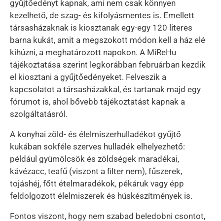
gyűjtőedényt kapnak, ami nem csak könnyen
kezelhető, de szag- és kifolyásmentes is. Emellett
társasházaknak is kiosztanak egy-egy 120 literes
barna kukát, amit a megszokott módon kell a ház elé
kihúzni, a meghatározott napokon. A MiReHu
tájékoztatása szerint legkorábban februárban kezdik
el kiosztani a gyűjtőedényeket. Felveszik a
kapcsolatot a társasházakkal, és tartanak majd egy
fórumot is, ahol bővebb tájékoztatást kapnak a
szolgáltatásról.
A konyhai zöld- és élelmiszerhulladékot gyűjtő
kukában sokféle szerves hulladék elhelyezhető:
például gyümölcsök és zöldségek maradékai,
kávézacc, teafű (viszont a filter nem), fűszerek,
tojáshéj, főtt ételmaradékok, pékáruk vagy épp
feldolgozott élelmiszerek és húskészítmények is.
Fontos viszont, hogy nem szabad beledobni csontot,