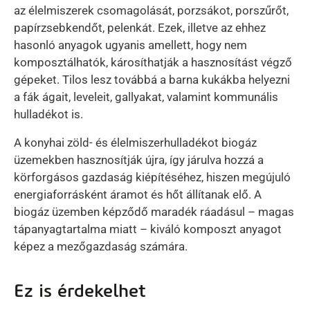
az élelmiszerek csomagolását, porzsákot, porszűrőt,
papírzsebkendőt, pelenkát. Ezek, illetve az ehhez
hasonló anyagok ugyanis amellett, hogy nem
komposztálhatók, károsíthatják a hasznosítást végző
gépeket. Tilos lesz továbbá a barna kukákba helyezni
a fák ágait, leveleit, gallyakat, valamint kommunális
hulladékot is.
A konyhai zöld- és élelmiszerhulladékot biogáz
üzemekben hasznosítják újra, így járulva hozzá a
körforgásos gazdaság kiépítéséhez, hiszen megújuló
energiaforrásként áramot és hőt állítanak elő. A
biogáz üzemben képződő maradék ráadásul – magas
tápanyagtartalma miatt – kiváló komposzt anyagot
képez a mezőgazdaság számára.
Ez is érdekelhet