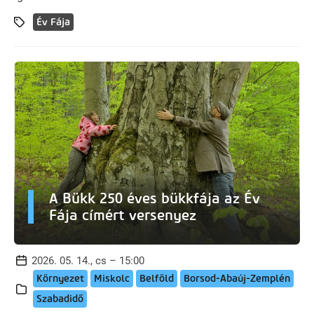
Év Fája
A Bükk 250 éves bükkfája az Év
Fája címért versenyez
2026. 05. 14., cs – 15:00
Környezet
Miskolc
Belföld
Borsod-Abaúj-Zemplén
Szabadidő