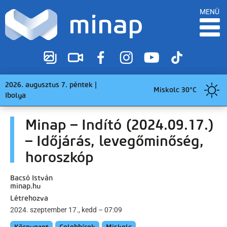
MENÜ
2026. augusztus 7. péntek |
Miskolc 30°C
Ibolya
Minap – Indító (2024.09.17.)
– Időjárás, levegőminőség,
horoszkóp
Bacsó István
minap.hu
Létrehozva
2024. szeptember 17., kedd – 07:09