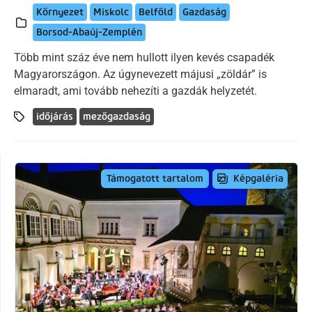
Környezet
Miskolc
Belföld
Gazdaság
Borsod-Abaúj-Zemplén
Több mint száz éve nem hullott ilyen kevés csapadék
Magyarországon. Az úgynevezett májusi „zöldár” is
elmaradt, ami tovább nehezíti a gazdák helyzetét.
időjárás
mezőgazdaság
Képgaléria
Támogatott tartalom