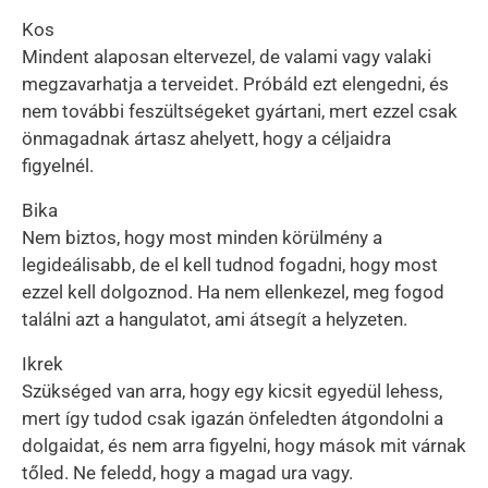
Kos
Mindent alaposan eltervezel, de valami vagy valaki
megzavarhatja a terveidet. Próbáld ezt elengedni, és
nem további feszültségeket gyártani, mert ezzel csak
önmagadnak ártasz ahelyett, hogy a céljaidra
figyelnél.
Bika
Nem biztos, hogy most minden körülmény a
legideálisabb, de el kell tudnod fogadni, hogy most
ezzel kell dolgoznod. Ha nem ellenkezel, meg fogod
találni azt a hangulatot, ami átsegít a helyzeten.
Ikrek
Szükséged van arra, hogy egy kicsit egyedül lehess,
mert így tudod csak igazán önfeledten átgondolni a
dolgaidat, és nem arra figyelni, hogy mások mit várnak
tőled. Ne feledd, hogy a magad ura vagy.