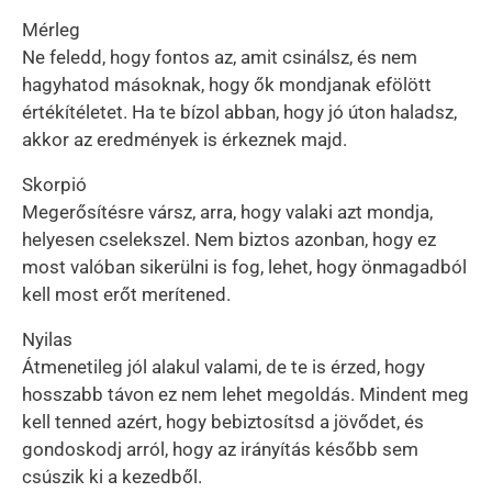
Mérleg
Ne feledd, hogy fontos az, amit csinálsz, és nem
hagyhatod másoknak, hogy ők mondjanak efölött
értékítéletet. Ha te bízol abban, hogy jó úton haladsz,
akkor az eredmények is érkeznek majd.
Skorpió
Megerősítésre vársz, arra, hogy valaki azt mondja,
helyesen cselekszel. Nem biztos azonban, hogy ez
most valóban sikerülni is fog, lehet, hogy önmagadból
kell most erőt merítened.
Nyilas
Átmenetileg jól alakul valami, de te is érzed, hogy
hosszabb távon ez nem lehet megoldás. Mindent meg
kell tenned azért, hogy bebiztosítsd a jövődet, és
gondoskodj arról, hogy az irányítás később sem
csúszik ki a kezedből.