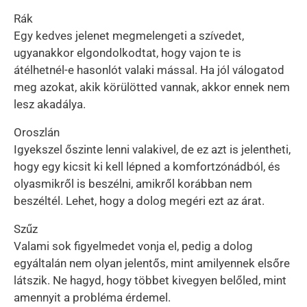
Rák
Egy kedves jelenet megmelengeti a szívedet,
ugyanakkor elgondolkodtat, hogy vajon te is
átélhetnél-e hasonlót valaki mással. Ha jól válogatod
meg azokat, akik körülötted vannak, akkor ennek nem
lesz akadálya.
Oroszlán
Igyekszel őszinte lenni valakivel, de ez azt is jelentheti,
hogy egy kicsit ki kell lépned a komfortzónádból, és
olyasmikről is beszélni, amikről korábban nem
beszéltél. Lehet, hogy a dolog megéri ezt az árat.
Szűz
Valami sok figyelmedet vonja el, pedig a dolog
egyáltalán nem olyan jelentős, mint amilyennek elsőre
látszik. Ne hagyd, hogy többet kivegyen belőled, mint
amennyit a probléma érdemel.