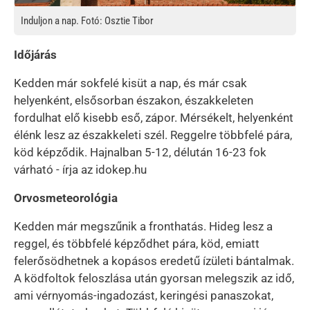
Induljon a nap. Fotó: Osztie Tibor
Időjárás
Kedden már sokfelé kisüt a nap, és már csak
helyenként, elsősorban északon, északkeleten
fordulhat elő kisebb eső, zápor. Mérsékelt, helyenként
élénk lesz az északkeleti szél. Reggelre többfelé pára,
köd képződik. Hajnalban 5-12, délután 16-23 fok
várható - írja az idokep.hu
Orvosmeteorológia
Kedden már megszűnik a fronthatás. Hideg lesz a
reggel, és többfelé képződhet pára, köd, emiatt
felerősödhetnek a kopásos eredetű ízületi bántalmak.
A ködfoltok feloszlása után gyorsan melegszik az idő,
ami vérnyomás-ingadozást, keringési panaszokat,