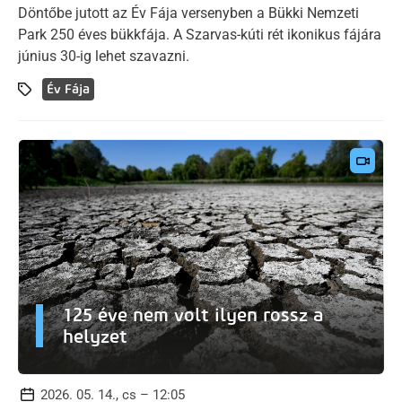
Döntőbe jutott az Év Fája versenyben a Bükki Nemzeti
Park 250 éves bükkfája. A Szarvas-kúti rét ikonikus fájára
június 30-ig lehet szavazni.
Év Fája
125 éve nem volt ilyen rossz a
helyzet
2026. 05. 14., cs – 12:05