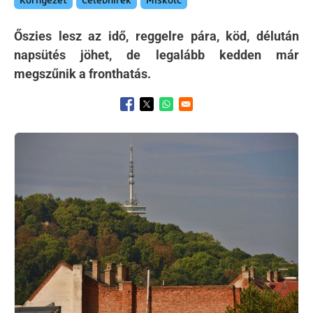
Környezet
Celebhírek
Miskolc
Őszies lesz az idő, reggelre pára, köd, délután
napsütés jöhet, de legalább kedden már
megszűnik a fronthatás.
Opens in a new window
Opens in a new window
Opens in a new window
Kép