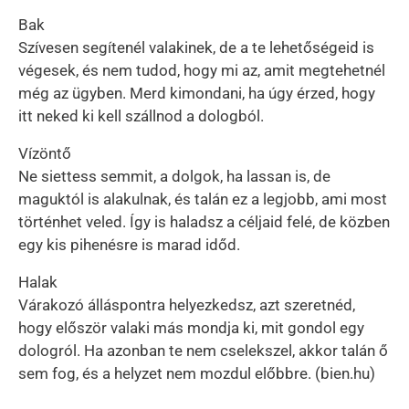
Bak
Szívesen segítenél valakinek, de a te lehetőségeid is
végesek, és nem tudod, hogy mi az, amit megtehetnél
még az ügyben. Merd kimondani, ha úgy érzed, hogy
itt neked ki kell szállnod a dologból.
Vízöntő
Ne siettess semmit, a dolgok, ha lassan is, de
maguktól is alakulnak, és talán ez a legjobb, ami most
történhet veled. Így is haladsz a céljaid felé, de közben
egy kis pihenésre is marad időd.
Halak
Várakozó álláspontra helyezkedsz, azt szeretnéd,
hogy először valaki más mondja ki, mit gondol egy
dologról. Ha azonban te nem cselekszel, akkor talán ő
sem fog, és a helyzet nem mozdul előbbre. (bien.hu)