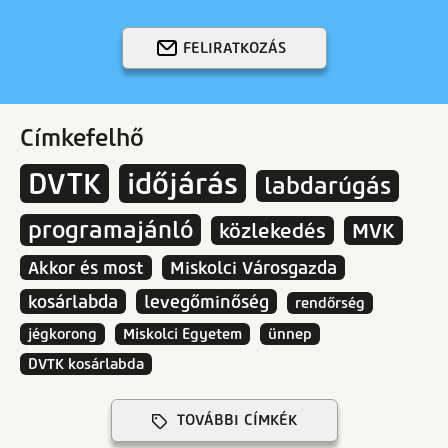
FELIRATKOZÁS
Címkefelhő
DVTK
időjárás
labdarúgás
programajánló
közlekedés
MVK
Akkor és most
Miskolci Városgazda
kosárlabda
levegőminőség
rendőrség
jégkorong
Miskolci Egyetem
ünnep
DVTK kosárlabda
TOVÁBBI CÍMKÉK