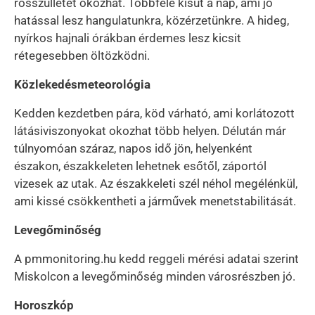
rosszullétet okozhat. Többfelé kisüt a nap, ami jó
hatással lesz hangulatunkra, közérzetünkre. A hideg,
nyírkos hajnali órákban érdemes lesz kicsit
rétegesebben öltözködni.
Közlekedésmeteorológia
Kedden kezdetben pára, köd várható, ami korlátozott
látásiviszonyokat okozhat több helyen. Délután már
túlnyomóan száraz, napos idő jön, helyenként
északon, északkeleten lehetnek esőtől, záportól
vizesek az utak. Az északkeleti szél néhol megélénkül,
ami kissé csökkentheti a járművek menetstabilitását.
Levegőminőség
A pmmonitoring.hu kedd reggeli mérési adatai szerint
Miskolcon a levegőminőség minden városrészben jó.
Horoszkóp