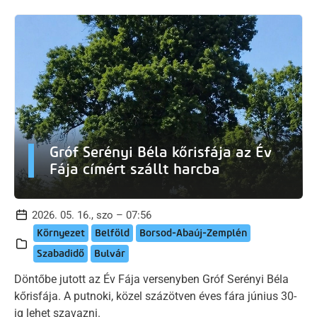
Gróf Serényi Béla kőrisfája az Év
Fája címért szállt harcba
2026. 05. 16., szo – 07:56
Környezet
Belföld
Borsod-Abaúj-Zemplén
Szabadidő
Bulvár
Döntőbe jutott az Év Fája versenyben Gróf Serényi Béla
kőrisfája. A putnoki, közel százötven éves fára június 30-
ig lehet szavazni.