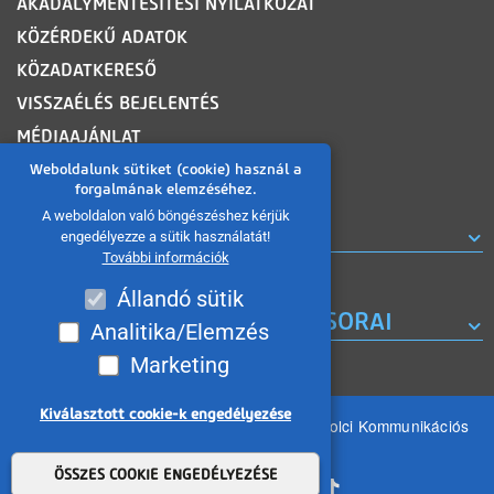
AKADÁLYMENTESÍTÉSI NYILATKOZAT
KÖZÉRDEKŰ ADATOK
KÖZADATKERESŐ
VISSZAÉLÉS BEJELENTÉS
MÉDIAAJÁNLAT
OLDALTÉRKÉP
Weboldalunk sütiket (cookie) használ a
forgalmának elemzéséhez.
A weboldalon való böngészéshez kérjük
ROVATOK
engedélyezze a sütik használatát!
További információk
Állandó sütik
A MISKOLC TV KORÁBBI MŰSORAI
Analitika/Elemzés
Marketing
Kiválasztott cookie-k engedélyezése
Minden jog fenntartva 2026 © MIKOM Miskolci Kommunikációs
Nonprofit Kft.
Withdraw consent
ÖSSZES COOKIE ENGEDÉLYEZÉSE