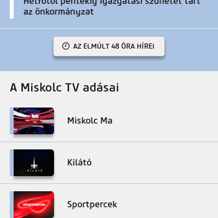
Hétfőtől péntekig igazgatási szünetet tart
az önkormányzat
AZ ELMÚLT 48 ÓRA HÍREI
A Miskolc TV adásai
Miskolc Ma
Kilátó
Sportpercek