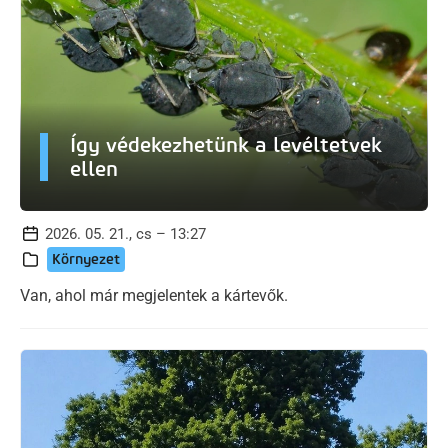
Így védekezhetünk a levéltetvek
ellen
2026. 05. 21., cs – 13:27
Környezet
Van, ahol már megjelentek a kártevők.