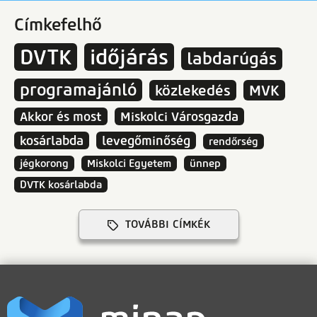
Címkefelhő
DVTK
időjárás
labdarúgás
programajánló
közlekedés
MVK
Akkor és most
Miskolci Városgazda
kosárlabda
levegőminőség
rendőrség
jégkorong
Miskolci Egyetem
ünnep
DVTK kosárlabda
TOVÁBBI CÍMKÉK