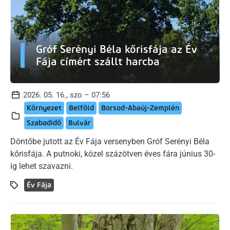
Gróf Serényi Béla kőrisfája az Év
Fája címért szállt harcba
2026. 05. 16., szo – 07:56
Környezet
Belföld
Borsod-Abaúj-Zemplén
Szabadidő
Bulvár
Döntőbe jutott az Év Fája versenyben Gróf Serényi Béla
kőrisfája. A putnoki, közel százötven éves fára június 30-
ig lehet szavazni.
Év Fája