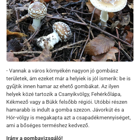
- Vannak a város környékén nagyon jó gombász
területek, ám ezeket már a helyiek is jól ismerik: be is
gyűjtik innen hamar az ehető gombákat. Az ilyen
helyek közé tartozik a Csanyikvölgy, Fehérkőlápa,
Kékmező vagy a Bükk felsőbb régiói. Utóbbi részen
hamarabb is indult a gomba szezon. Jávorkút és a
Hór-völgy is megakapta azt a csapadékmennyiséget,
ami a bőséges terméshez kedvező.
Irány a gombavizsgáló!