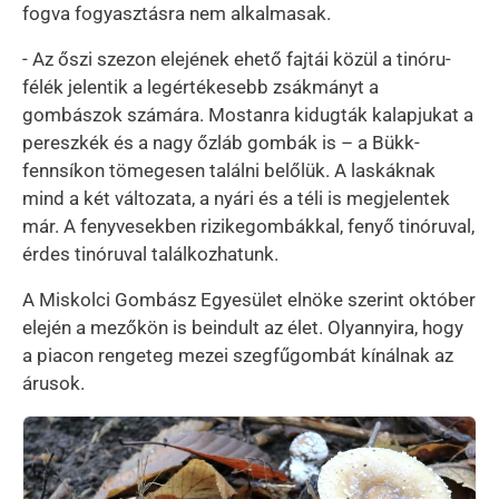
fogva fogyasztásra nem alkalmasak.
- Az őszi szezon elejének ehető fajtái közül a tinóru-
félék jelentik a legértékesebb zsákmányt a
gombászok számára. Mostanra kidugták kalapjukat a
pereszkék és a nagy őzláb gombák is – a Bükk-
fennsíkon tömegesen találni belőlük. A laskáknak
mind a két változata, a nyári és a téli is megjelentek
már. A fenyvesekben rizikegombákkal, fenyő tinóruval,
érdes tinóruval találkozhatunk.
A Miskolci Gombász Egyesület elnöke szerint október
elején a mezőkön is beindult az élet. Olyannyira, hogy
a piacon rengeteg mezei szegfűgombát kínálnak az
árusok.
Kép