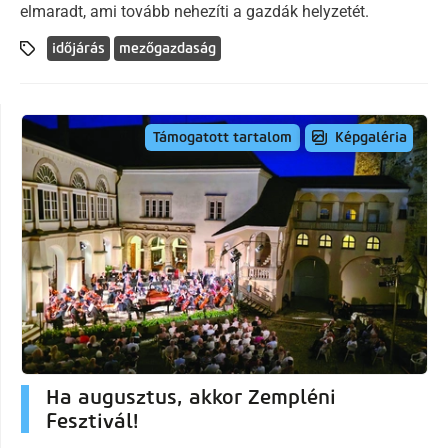
elmaradt, ami tovább nehezíti a gazdák helyzetét.
időjárás
mezőgazdaság
Képgaléria
Támogatott tartalom
Ha augusztus, akkor Zempléni
Fesztivál!