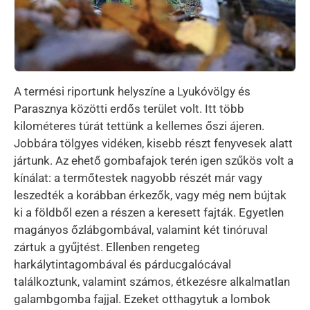
A termési riportunk helyszíne a Lyukóvölgy és
Parasznya közötti erdős terület volt. Itt több
kilométeres túrát tettünk a kellemes őszi ájeren.
Jobbára tölgyes vidéken, kisebb részt fenyvesek alatt
jártunk. Az ehető gombafajok terén igen szűkös volt a
kínálat: a termőtestek nagyobb részét már vagy
leszedték a korábban érkezők, vagy még nem bújtak
ki a földből ezen a részen a keresett fajták. Egyetlen
magányos őzlábgombával, valamint két tinóruval
zártuk a gyűjtést. Ellenben rengeteg
harkálytintagombával és párducgalócával
találkoztunk, valamint számos, étkezésre alkalmatlan
galambgomba fajjal. Ezeket otthagytuk a lombok