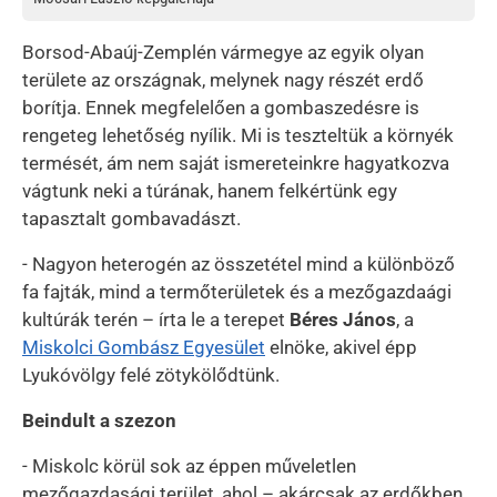
Borsod-Abaúj-Zemplén vármegye az egyik olyan
területe az országnak, melynek nagy részét erdő
borítja. Ennek megfelelően a gombaszedésre is
rengeteg lehetőség nyílik. Mi is teszteltük a környék
termését, ám nem saját ismereteinkre hagyatkozva
vágtunk neki a túrának, hanem felkértünk egy
tapasztalt gombavadászt.
- Nagyon heterogén az összetétel mind a különböző
fa fajták, mind a termőterületek és a mezőgazdaági
kultúrák terén – írta le a terepet
Béres János
, a
Miskolci Gombász Egyesület
elnöke, akivel épp
Lyukóvölgy felé zötykölődtünk.
Beindult a szezon
- Miskolc körül sok az éppen műveletlen
mezőgazdasági terület, ahol – akárcsak az erdőkben