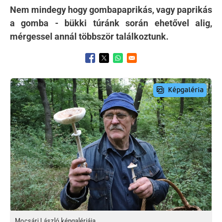
Nem mindegy hogy gombapaprikás, vagy paprikás
a gomba - bükki túránk során ehetővel alig,
mérgessel annál többször találkoztunk.
Opens in a new window
Opens in a new window
Opens in a new window
Preview Image
Mocsári László képgalériája