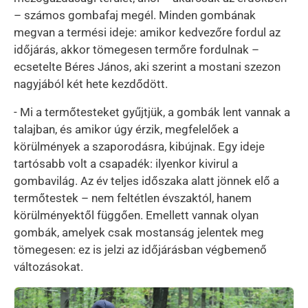
– számos gombafaj megél. Minden gombának
megvan a termési ideje: amikor kedvezőre fordul az
időjárás, akkor tömegesen termőre fordulnak –
ecsetelte Béres János, aki szerint a mostani szezon
nagyjából két hete kezdődött.
- Mi a termőtesteket gyűjtjük, a gombák lent vannak a
talajban, és amikor úgy érzik, megfelelőek a
körülmények a szaporodásra, kibújnak. Egy ideje
tartósabb volt a csapadék: ilyenkor kivirul a
gombavilág. Az év teljes időszaka alatt jönnek elő a
termőtestek – nem feltétlen évszaktól, hanem
körülményektől függően. Emellett vannak olyan
gombák, amelyek csak mostanság jelentek meg
tömegesen: ez is jelzi az időjárásban végbemenő
változásokat.
Kép