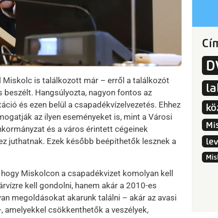
Cí
D
Miskolc is találkozott már – erről a találkozót
l
s beszélt. Hangsúlyozta, nagyon fontos az
ció és ezen belül a csapadékvízelvezetés. Ehhez
kö
mogatják az ilyen eseményeket is, mint a Városi
Mi
nkormányzat és a város érintett cégeinek
ez juthatnak. Ezek később beépíthetők lesznek a
le
Mis
, hogy Miskolcon a csapadékvizet komolyan kell
rvízre kell gondolni, hanem akár a 2010-es
lyan megoldásokat akarunk találni – akár az avasi
-, amelyekkel csökkenthetők a veszélyek,