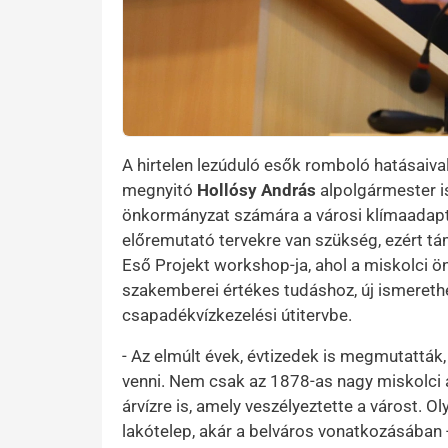
A hirtelen lezúduló esők romboló hatásaival 
megnyitó
Hollósy András
alpolgármester i
önkormányzat számára a városi klímaadaptá
előremutató tervekre van szükség, ezért tá
Eső Projekt workshop-ja, ahol a miskolci ö
szakemberei értékes tudáshoz, új ismereth
csapadékvízkezelési útitervbe.
- Az elmúlt évek, évtizedek is megmutatták
venni. Nem csak az 1878-as nagy miskolci á
árvízre is, amely veszélyeztette a várost. O
lakótelep, akár a belváros vonatkozásában 