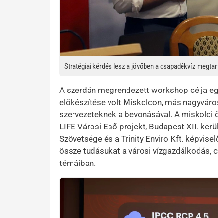
Stratégiai kérdés lesz a jövőben a csapadékvíz megtar
A szerdán megrendezett workshop célja egy
előkészítése volt Miskolcon, más nagyvár
szervezeteknek a bevonásával. A miskolci ö
LIFE Városi Eső projekt, Budapest XII. kerül
Szövetsége és a Trinity Enviro Kft. képvise
össze tudásukat a városi vízgazdálkodás, 
témáiban.
Kép