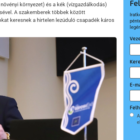
Fe
növényi környezet) és a kék (vízgazdálkodás)
tésével. A szakemberek többek között
Iratk
kat keresnek a hirtelen lezúduló csapadék káros
pént
legé
Vez
Ker
E-ma
Felh
A
e