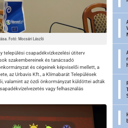
tása. Fotó: Mocsári László
 települési csapadékvízkezelési útiterv
osok szakembereinek és tanácsadó
nkormányzat és cégeinek képviselői mellett, a
ete, az Urbavis Kft., a Klímabarát Települések
lői, valamint az ózdi önkormányzat küldöttei adták
csapadékvízelvezetés vagy felhasználás