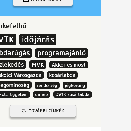
mkefelhő
VTK
időjárás
abdarúgás
programajánló
zlekedés
MVK
Akkor és most
skolci Városgazda
kosárlabda
vegőminőség
rendőrség
jégkorong
kolci Egyetem
ünnep
DVTK kosárlabda
TOVÁBBI CÍMKÉK