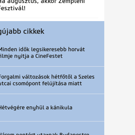
Ha augusztus, akkor Zempléni
Fesztivál!
gújabb cikkek
Minden idők legsikeresebb horvát
filmje nyitja a CineFestet
Forgalmi változások hétfőtől a Szeles
utcai csomópont felújítása miatt
Hétvégére enyhül a kánikula