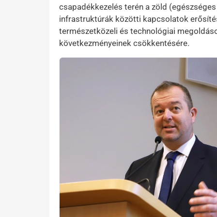
csapadékkezelés terén a zöld (egészséges 
infrastruktúrák közötti kapcsolatok erősí
természetközeli és technológiai megoldáso
következményeinek csökkentésére.
Kép