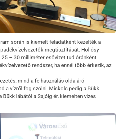
ram során is kiemelt feladatként kezelték a
sapadékvízelvezetők megtisztítását. Hollósy
 25 – 30 milliméter esővizet tud óránként
vízelvezető rendszer, ha ennél több érkezik, az
ezetés, mind a felhasználás oldaláról
ad a vízről fog szólni. Miskolc pedig a Bükk
 Bükk lábától a Sajóig ér, kiemelten vizes