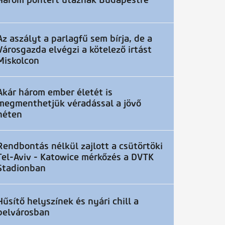
Három pontért utaznak Budapestre
Az aszályt a parlagfű sem bírja, de a
Városgazda elvégzi a kötelező irtást
Miskolcon
Akár három ember életét is
megmenthetjük véradással a jövő
héten
Rendbontás nélkül zajlott a csütörtöki
Tel-Aviv - Katowice mérkőzés a DVTK
Stadionban
Hűsítő helyszínek és nyári chill a
belvárosban