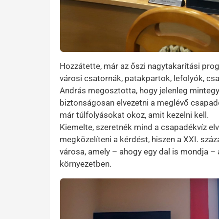
Hozzátette, már az őszi nagytakarítási prog
városi csatornák, patakpartok, lefolyók, c
András megosztotta, hogy jelenleg mintegy
biztonságosan elvezetni a meglévő csapadék
már túlfolyásokat okoz, amit kezelni kell.
Kiemelte, szeretnék mind a csapadékvíz elv
megközelíteni a kérdést, hiszen a XXI. száz
városa, amely – ahogy egy dal is mondja – a
környezetben.
Kép