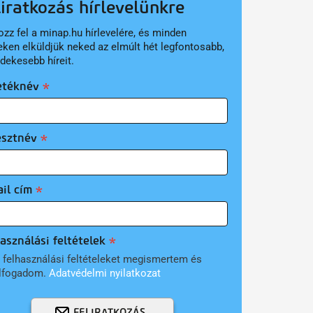
liratkozás hírlevelünkre
ozz fel a minap.hu hírlevelére, és minden
eken elküldjük neked az elmúlt hét legfontosabb,
rdekesebb híreit.
etéknév
esztnév
il cím
asználási feltételek
 felhasználási feltételeket megismertem és
lfogadom.
Adatvédelmi nyilatkozat
FELIRATKOZÁS