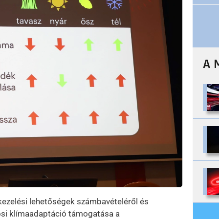
A 
 kezelési lehetőségek számbavételéről és
rosi klímaadaptáció támogatása a