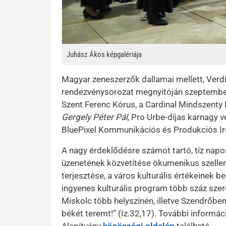
Juhász Ákos képgalériája
Magyar zeneszerzők dallamai mellett, Verdi
rendezvénysorozat megnyitóján szeptembe
Szent Ferenc Kórus, a Cardinal Mindszenty 
Gergely Péter Pál,
Pro Urbe-díjas
karnagy ve
BluePixel Kommunikációs és Produkciós Ir
A nagy érdeklődésre számot tartó, tíz napos
üzenetének közvetítése ökumenikus szellem
terjesztése, a város kulturális értékeinek 
ingyenes kulturális program több száz szer
Miskolc több helyszínén, illetve Szendrőben
békét teremt!” (Iz.32,17). További informáci