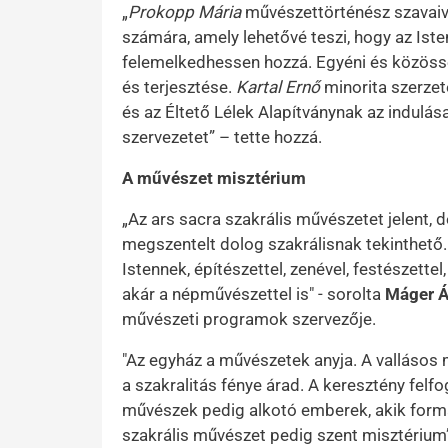
„
Prokopp Mária
művészettörténész szavaiv
számára, amely lehetővé teszi, hogy az Is
felemelkedhessen hozzá. Egyéni és közössé
és terjesztése.
Kartal Ernő
minorita szerzet
és az Éltető Lélek Alapítványnak az indulás
szervezetet” – tette hozzá.
A művészet misztérium
„Az ars sacra szakrális művészetet jelent, 
megszentelt dolog szakrálisnak tekinthető
Istennek, építészettel, zenével, festészettel
akár a népművészettel is" - sorolta
Máger 
művészeti programok szervezője.
"Az egyház a művészetek anyja. A vallásos
a szakralitás fénye árad. A keresztény felf
művészek pedig alkotó emberek, akik formá
szakrális művészet pedig szent misztérium” 