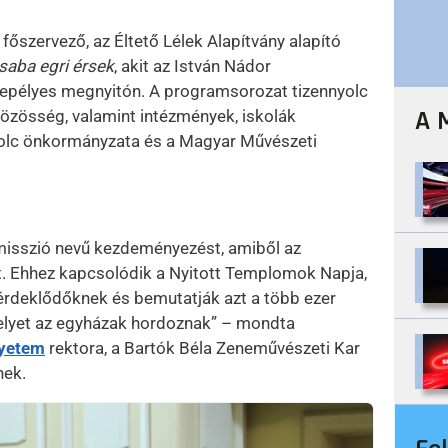
főszervező, az Éltető Lélek Alapítvány alapító
saba egri érsek
, akit az István Nádor
nepélyes megnyitón. A programsorozat tizennyolc
 közösség, valamint intézmények, iskolák
A 
kolc önkormányzata és a Magyar Művészeti
isszió nevű kezdeményezést, amiből az
t. Ehhez kapcsolódik a Nyitott Templomok Napja,
érdeklődőknek és bemutatják azt a több ezer
amelyet az egyházak hordoznak” – mondta
gyetem
rektora, a Bartók Béla Zeneművészeti Kar
nek.