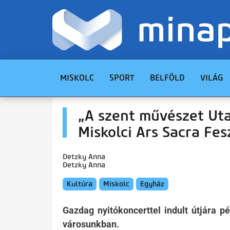
MISKOLC
SPORT
BELFÖLD
VILÁG
„A szent művészet Uta
Miskolci Ars Sacra Fes
Detzky Anna
Detzky Anna
Kultúra
Miskolc
Egyház
Gazdag nyitókoncerttel indult útjára p
városunkban.