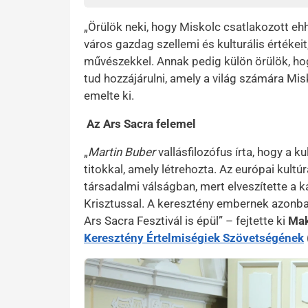
„Örülök neki, hogy Miskolc csatlakozott e
város gazdag szellemi és kulturális értéke
művészekkel. Annak pedig külön örülök, ho
tud hozzájárulni, amely a világ számára Mi
emelte ki.
Az Ars Sacra felemel
„
Martin Buber
vallásfilozófus írta, hogy a k
titokkal, amely létrehozta. Az európai kult
társadalmi válságban, mert elveszítette a ka
Krisztussal. A keresztény embernek azonban
Ars Sacra Fesztivál is épül” – fejtette ki
Mak
Keresztény Értelmiségiek Szövetségének
Kép