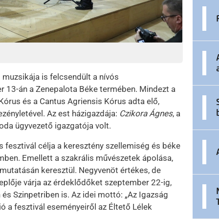
 muzsikája is felcsendült a nívós
r 13-án a Zenepalota Béke termében. Mindezt a
Kórus és a Cantus Agriensis Kórus adta elő,
zényletével. Az est házigazdája:
Czikora Ágnes
, a
oda ügyvezető igazgatója volt.
 fesztivál célja a keresztény szellemiség és béke
ben. Emellett a szakrális művészetek ápolása,
bemutatásán keresztül. Negyvenöt értékes, de
eplője várja az érdeklődőket szeptember 22-ig,
 és Szinpetriben is. Az idei mottó: „Az Igazság
ó a fesztivál eseményeiről az Éltető Lélek