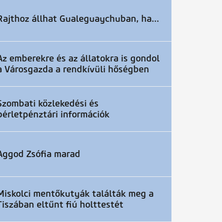
Rajthoz állhat Gualeguaychuban, ha...
Az emberekre és az állatokra is gondol
a Városgazda a rendkívüli hőségben
Szombati közlekedési és
bérletpénztári információk
Aggod Zsófia marad
Miskolci mentőkutyák találták meg a
Tiszában eltűnt fiú holttestét