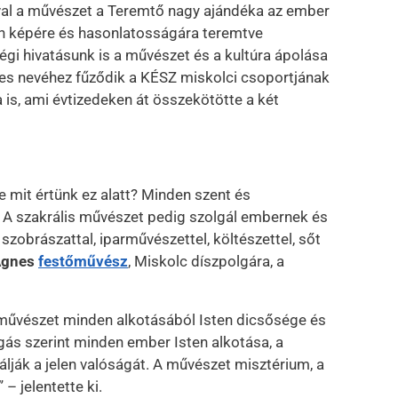
al a művészet a Teremtő nagy ajándéka az ember
ten képére és hasonlatosságára teremtve
gi hivatásunk is a művészet és a kultúra ápolása
es nevéhez fűződik a KÉSZ miskolci csoportjának
a is, ami évtizedeken át összekötötte a két
de mit értünk ez alatt? Minden szent és
. A szakrális művészet pedig szolgál embernek és
, szobrászattal, iparművészettel, költészettel, sőt
Ágnes
festőművész
, Miskolc díszpolgára, a
 művészet minden alkotásából Isten dicsősége és
ogás szerint minden ember Isten alkotása, a
lják a jelen valóságát. A művészet misztérium, a
– jelentette ki.