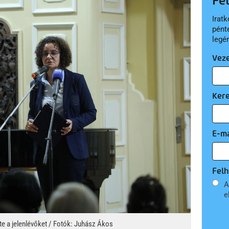
Fe
Iratk
pént
legé
Vez
Ker
E-ma
Felh
A
e
te a jelenlévőket / Fotók: Juhász Ákos