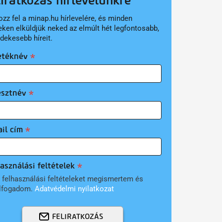
liratkozás hírlevelünkre
ozz fel a minap.hu hírlevelére, és minden
eken elküldjük neked az elmúlt hét legfontosabb,
rdekesebb híreit.
etéknév
esztnév
il cím
asználási feltételek
 felhasználási feltételeket megismertem és
lfogadom.
Adatvédelmi nyilatkozat
FELIRATKOZÁS