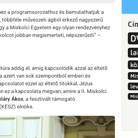
hhez a programsorozathoz és bemutathatjuk a
it, többféle művészeti ágból érkező nagyszerű
Cí
gy a Miskolci Egyetem egy olyan rendezvényhez
skolcot jobban megismerteti, népszerűsíti” –
D
l
kö
ultúra addig él, amíg kapcsolódik azzal az éltető
úra azért van sok szempontból emberi és
Mi
pcsolatot ezzel az éltető titokkal, Jézus
le
 ez a kapcsolata megvan, amire a II. Miskolci
Mis
láry Ákos
, a fesztivált támogató
(KÉSZ) elnöke.