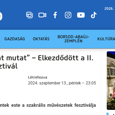
2026. 
BORSOD-ABAÚJ-
GAZDASÁG
OKTATÁS
KULTÚR
ZEMPLÉN
t mutat” – Elkezdődött a II.
ztivál
Létrehozva
2024. szeptember 13., péntek – 23:05
éntek este a szakrális művészetek fesztiválja