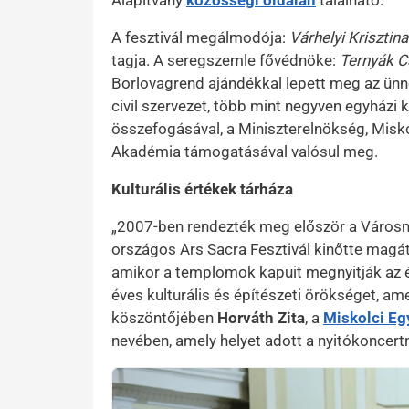
Alapítvány
közösségi oldalán
található.
A fesztivál megálmodója:
Várhelyi Krisztina
tagja. A seregszemle fővédnöke:
Ternyák C
Borlovagrend ajándékkal lepett meg az ün
civil szervezet, több mint negyven egyházi
összefogásával, a Miniszterelnökség, Mis
Akadémia támogatásával valósul meg.
Kulturális értékek tárháza
„2007-ben rendezték meg először a Városm
országos Ars Sacra Fesztivál kinőtte magá
amikor a templomok kapuit megnyitják az 
éves kulturális és építészeti örökséget, 
köszöntőjében
Horváth Zita
, a
Miskolci E
nevében, amely helyet adott a nyitókoncert
Kép