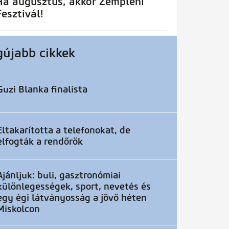
Ha augusztus, akkor Zempléni
Fesztivál!
gújabb cikkek
Guzi Blanka finalista
Eltakarította a telefonokat, de
elfogták a rendőrök
Ajánljuk: buli, gasztronómiai
különlegességek, sport, nevetés és
egy égi látványosság a jövő héten
Miskolcon