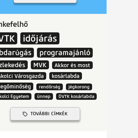
mkefelhő
VTK
időjárás
abdarúgás
programajánló
zlekedés
MVK
Akkor és most
skolci Városgazda
kosárlabda
vegőminőség
rendőrség
jégkorong
kolci Egyetem
ünnep
DVTK kosárlabda
TOVÁBBI CÍMKÉK