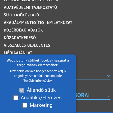
ADATVÉDELMI TÁJÉKOZTATÓ
SÜTI TÁJÉKOZTATÓ
AKADÁLYMENTESÍTÉSI NYILATKOZAT
KÖZÉRDEKŰ ADATOK
KÖZADATKERESŐ
VISSZAÉLÉS BEJELENTÉS
MÉDIAAJÁNLAT
OLDALTÉRKÉP
Weboldalunk sütiket (cookie) használ a
forgalmának elemzéséhez.
A weboldalon való böngészéshez kérjük
ROVATOK
engedélyezze a sütik használatát!
További információk
Állandó sütik
A MISKOLC TV KORÁBBI MŰSORAI
Analitika/Elemzés
Marketing