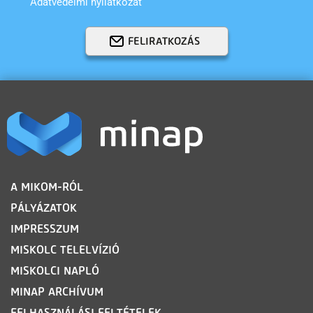
Adatvédelmi nyilatkozat
FELIRATKOZÁS
LÁBLÉC
A MIKOM-RÓL
PÁLYÁZATOK
IMPRESSZUM
MISKOLC TELELVÍZIÓ
MISKOLCI NAPLÓ
MINAP ARCHÍVUM
FELHASZNÁLÁSI FELTÉTELEK