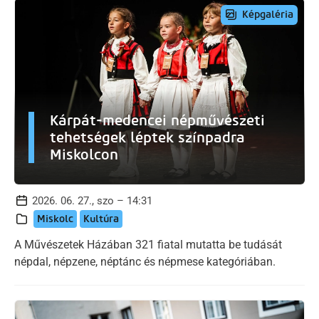
Képgaléria
Kárpát-medencei népművészeti
tehetségek léptek színpadra
Miskolcon
2026. 06. 27., szo – 14:31
Miskolc
Kultúra
A Művészetek Házában 321 fiatal mutatta be tudását
népdal, népzene, néptánc és népmese kategóriában.