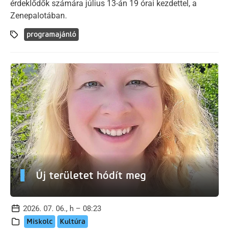
érdeklődők számára július 13-án 19 órai kezdettel, a
Zenepalotában.
programajánló
Új területet hódít meg
2026. 07. 06., h – 08:23
Miskolc
Kultúra