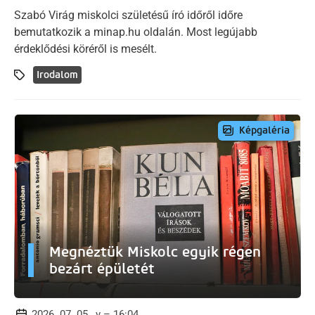
Szabó Virág miskolci születésű író időről időre
bemutatkozik a minap.hu oldalán. Most legújabb
érdeklődési köréről is mesélt.
Irodalom
Képgaléria
Megnéztük Miskolc egyik régen
bezárt épületét
2026. 07. 05., v – 16:04