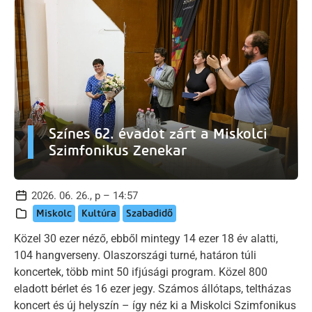
Színes 62. évadot zárt a Miskolci
Szimfonikus Zenekar
2026. 06. 26., p – 14:57
Miskolc
Kultúra
Szabadidő
Közel 30 ezer néző, ebből mintegy 14 ezer 18 év alatti,
104 hangverseny. Olaszországi turné, határon túli
koncertek, több mint 50 ifjúsági program. Közel 800
eladott bérlet és 16 ezer jegy. Számos állótaps, teltházas
koncert és új helyszín – így néz ki a Miskolci Szimfonikus