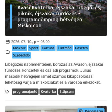
Avasi Kvaterka, éjszakai libegőzés,
piknik, éjszakai fürdőzés -
programdömping hétvégén
Miskolcon
2026. 07. 10., p – 08:00
Miskolc
Sport
Kultúra
Életmód
Gasztro
Szabadidő
Libegőzés naplementében, borozás az Avason, éjszakai
fürdőzés, koncertek és családi programok. Július
második hétvégéjén ismét számos kikapcsolódási
lehetőség várja a miskolciakat és a városba érkezőket.
programajánló
Kvaterka
Ellipsum
Képgaléria