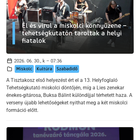
Él és virul a miskolci könnyűzene –
tehetségkutatón taroltak a helyi
fiatalok
2026. 06. 30., k – 07:36
Miskolc
Kultúra
Szabadidő
A Tisztakosz első helyezést ért el a 13. Helyfoglaló
Tehetségkutató miskolci döntőjén, míg a Lies zenekar
énekes-gitárosa, Buksa Bálint különdíjjal térhetett haza. A
verseny újabb lehetőségeket nyithat meg a két miskolci
formáció előtt.