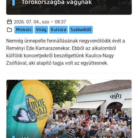
Törökországba vágynak
2026. 07. 04., szo – 08:37
Miskolc
Világ
Kultúra
Szabadidő
Nemrég ünnepelte fennállásának negyvenötödik évét a
Reményi Ede Kamarazenekar. Ebből az alkalomból
külföldi koncertjeikről beszélgettünk Kaulics-Nagy
Zsófiával, aki alapító tagja volt az együttesnek.