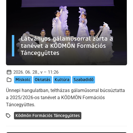
Látványos gálaműsorral zárta a
tanévet a KÖDMÖN Formációs
Táncegyüttes
2026. 06. 28., v – 11:26
Miskolc
Oktatás
Kultúra
Szabadidő
Ünnepi hangulatban, teltházas gálaműsorral búcsúztatta
a 2025/2026-os tanévet a KÖDMÖN Formációs
Táncegyüttes.
Ködmön Formációs Táncegyüttes