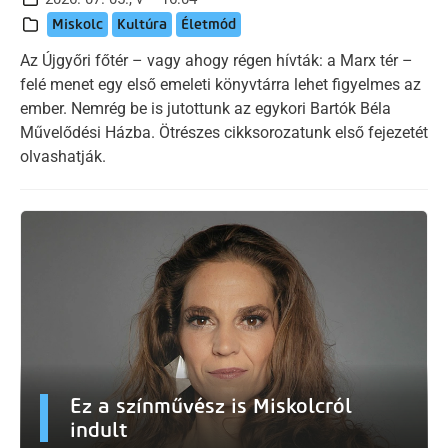
Miskolc
Kultúra
Életmód
Az Újgyőri főtér – vagy ahogy régen hívták: a Marx tér –
felé menet egy első emeleti könyvtárra lehet figyelmes az
ember. Nemrég be is jutottunk az egykori Bartók Béla
Művelődési Házba. Ötrészes cikksorozatunk első fejezetét
olvashatják.
Ez a színművész is Miskolcról
indult