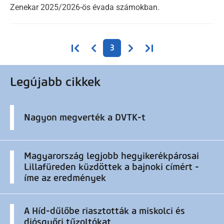
Zenekar 2025/2026-ös évada számokban.
Oldalszámozás
Első oldal
Előző oldal
Következő oldal
Utolsó oldal
3
Legújabb cikkek
Nagyon megverték a DVTK-t
Magyarország legjobb hegyikerékpárosai
Lillafüreden küzdöttek a bajnoki címért -
íme az eredmények
A Híd-dűlőbe riasztották a miskolci és
diósgyőri tűzoltókat