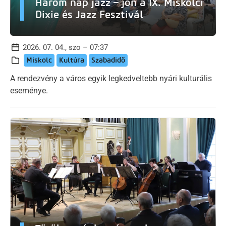
Három nap jazz – jön a IX. Miskolci
Dixie és Jazz Fesztivál
2026. 07. 04., szo – 07:37
Miskolc
Kultúra
Szabadidő
A rendezvény a város egyik legkedveltebb nyári kulturális
eseménye.