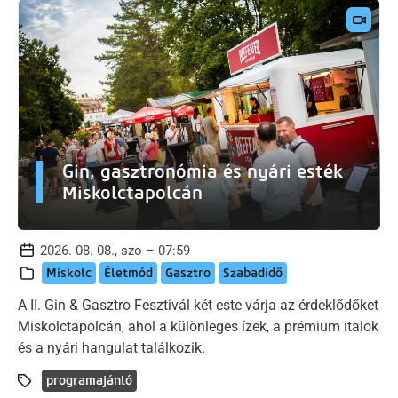
Gin, gasztronómia és nyári esték
Miskolctapolcán
2026. 08. 08., szo – 07:59
Miskolc
Életmód
Gasztro
Szabadidő
A II. Gin & Gasztro Fesztivál két este várja az érdeklődőket
Miskolctapolcán, ahol a különleges ízek, a prémium italok
és a nyári hangulat találkozik.
programajánló