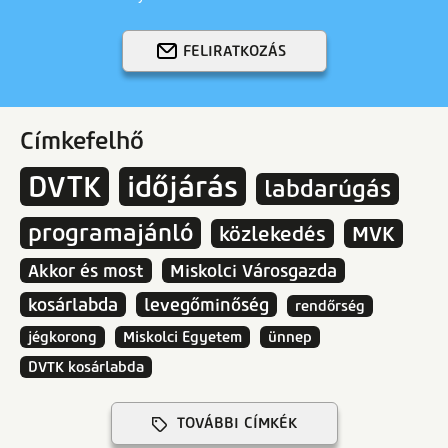
FELIRATKOZÁS
Címkefelhő
DVTK
időjárás
labdarúgás
programajánló
közlekedés
MVK
Akkor és most
Miskolci Városgazda
kosárlabda
levegőminőség
rendőrség
jégkorong
Miskolci Egyetem
ünnep
DVTK kosárlabda
TOVÁBBI CÍMKÉK