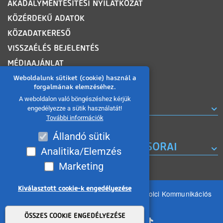
AKADÁLYMENTESÍTÉSI NYILATKOZAT
KÖZÉRDEKŰ ADATOK
KÖZADATKERESŐ
VISSZAÉLÉS BEJELENTÉS
MÉDIAAJÁNLAT
OLDALTÉRKÉP
Weboldalunk sütiket (cookie) használ a
forgalmának elemzéséhez.
A weboldalon való böngészéshez kérjük
ROVATOK
engedélyezze a sütik használatát!
További információk
Állandó sütik
A MISKOLC TV KORÁBBI MŰSORAI
Analitika/Elemzés
Marketing
Kiválasztott cookie-k engedélyezése
Minden jog fenntartva 2026 © MIKOM Miskolci Kommunikációs
Nonprofit Kft.
Withdraw consent
ÖSSZES COOKIE ENGEDÉLYEZÉSE