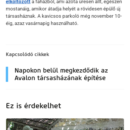
elköltözött
a faházból, ami azóta üresen állt, egészen
mostanáig, amikor átadja helyét a rövidesen épülő új
társasháznak. A kavicsos parkoló még november 10-
éig, azaz vasárnapig használható.
Kapcsolódó cikkek
Napokon belül megkezdődik az
Avalon társasházának építése
Ez is érdekelhet