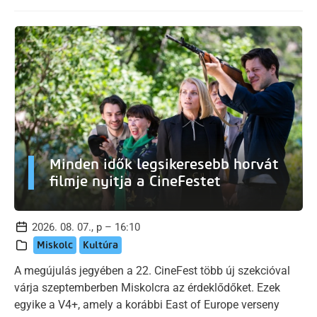
Minden idők legsikeresebb horvát
filmje nyitja a CineFestet
2026. 08. 07., p – 16:10
Miskolc
Kultúra
A megújulás jegyében a 22. CineFest több új szekcióval
várja szeptemberben Miskolcra az érdeklődőket. Ezek
egyike a V4+, amely a korábbi East of Europe verseny