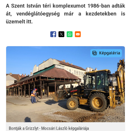
A Szent István téri komplexumot 1986-ban adták
át, vendéglátóegység már a kezdetekben is
üzemelt itt.
Opens in a new window
Opens in a new window
Opens in a new window
Preview Image
Bontják a Grizzlyt - Mocsári László képgaláriája