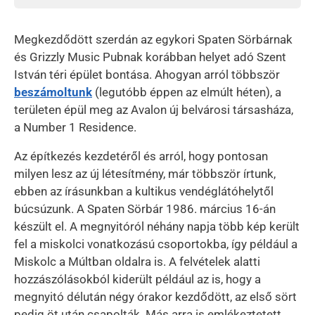
Megkezdődött szerdán az egykori Spaten Sörbárnak
és Grizzly Music Pubnak korábban helyet adó Szent
István téri épület bontása. Ahogyan arról többször
beszámoltunk
(legutóbb éppen az elmúlt héten), a
területen épül meg az Avalon új belvárosi társasháza,
a Number 1 Residence.
Az építkezés kezdetéről és arról, hogy pontosan
milyen lesz az új létesítmény, már többször írtunk,
ebben az írásunkban a kultikus vendéglátóhelytől
búcsúzunk. A Spaten Sörbár 1986. március 16-án
készült el. A megnyitóról néhány napja több kép került
fel a miskolci vonatkozású csoportokba, így például a
Miskolc a Múltban oldalra is. A felvételek alatti
hozzászólásokból kiderült például az is, hogy a
megnyitó délután négy órakor kezdődött, az első sört
pedig öt után csapolták. Más arra is emlékeztetett,