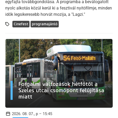
egyfajta továbbgondolása. A programba a beválogatott
nyolc alkotás közül kerül ki a fesztivál nyitófilmje, minden
idők legsikeresebb horvát mozija, a "Lagzi."
Cinefest
programajánló
Forgalmi változások hétfőtől a
Szeles utcai csomópont felújítása
miatt
2026. 08. 07., p – 15:45