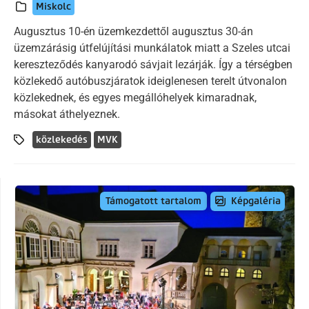
Miskolc
Augusztus 10-én üzemkezdettől augusztus 30-án
üzemzárásig útfelújítási munkálatok miatt a Szeles utcai
kereszteződés kanyarodó sávjait lezárják. Így a térségben
közlekedő autóbuszjáratok ideiglenesen terelt útvonalon
közlekednek, és egyes megállóhelyek kimaradnak,
másokat áthelyeznek.
közlekedés
MVK
Képgaléria
Támogatott tartalom