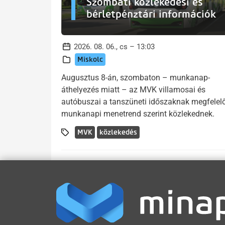
Szombati közlekedési és
bérletpénztári információk
2026. 08. 06., cs – 13:03
Miskolc
Augusztus 8-án, szombaton – munkanap-
áthelyezés miatt – az MVK villamosai és
autóbuszai a tanszüneti időszaknak megfelel
munkanapi menetrend szerint közlekednek.
MVK
közlekedés