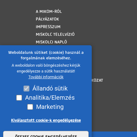
LÁBLÉC
A MIKOM-RÓL
PÁLYÁZATOK
IMPRESSZUM
MISKOLC TELELVÍZIÓ
MISKOLCI NAPLÓ
MINAP ARCHÍVUM
Weboldalunk sütiket (cookie) használ a
FELHASZNÁLÁSI FELTÉTELEK
forgalmának elemzéséhez.
ADATVÉDELMI TÁJÉKOZTATÓ
A weboldalon való böngészéshez kérjük
engedélyezze a sütik használatát!
SÜTI TÁJÉKOZTATÓ
További információk
AKADÁLYMENTESÍTÉSI NYILATKOZAT
Állandó sütik
KÖZÉRDEKŰ ADATOK
KÖZADATKERESŐ
Analitika/Elemzés
VISSZAÉLÉS BEJELENTÉS
Marketing
MÉDIAAJÁNLAT
OLDALTÉRKÉP
Kiválasztott cookie-k engedélyezése
Withdraw consent