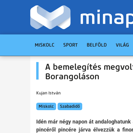
MISKOLC
SPORT
BELFÖLD
VILÁG
A bemelegítés megvolt 
Borangoláson
Kujan István
Miskolc
Szabadidő
Idén már négy napon át andaloghatunk a
pincéről pincére járva élvezzük a fi