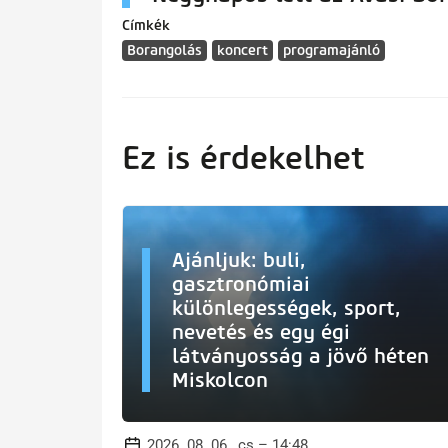
Címkék
Borangolás
koncert
programajánló
Ez is érdekelhet
Ajánljuk: buli,
gasztronómiai
különlegességek, sport,
nevetés és egy égi
látványosság a jövő héten
Miskolcon
2026. 08. 06., cs – 14:48