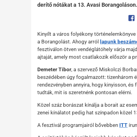
derítő nótákat a 13. Avasi Borangoláson
Op
Kinyílt a város folyékony történelemkönyve
a Borangolást. Ahogy arról
lapunk beszám
fesztiválon ötven vendéglátóhely várja majd 
ajtaját, amely most csatlakozik először a 
Demeter Tibor
, a szervező Miskolczi Borb
beszédében úgy fogalmazott: tizenhárom év
rendezvényben annyira, hogy kinyisson, és
tudták, mit is szeretnénk pontosan elérni.
Közel száz borászat kínálja a borait az es
zenei kínálatot pedig hat színpadon közel 13
A fesztivál programjairól bővebben
ITT
írun