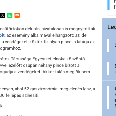
.
ens in a new window
Opens in a new window
Opens in a new window
Le
 csütörtökön délután, hivatalosan is megnyitották
olt
, az esemény alkalmával elhangzott: az idei
a vendégeket, köztük tíz olyan pince is kitárja az
programhoz.
arátok Társasága Egyesület elnöke köszöntő
vel ezelőtt csupán néhány pince bízott a
 fogadja a vendégeket. Akkor talán még ők sem
eményen, ahol 52 gasztronómiai megjelenés lesz, a
0 fellépés színesíti.
k.