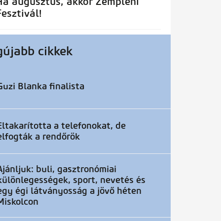
Ha augusztus, akkor Zempléni
Fesztivál!
gújabb cikkek
Guzi Blanka finalista
Eltakarította a telefonokat, de
elfogták a rendőrök
Ajánljuk: buli, gasztronómiai
különlegességek, sport, nevetés és
egy égi látványosság a jövő héten
Miskolcon