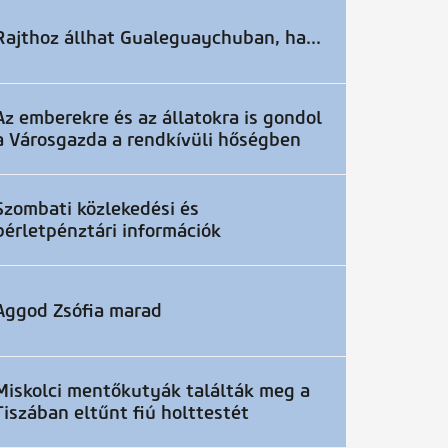
Rajthoz állhat Gualeguaychuban, ha...
Az emberekre és az állatokra is gondol
a Városgazda a rendkívüli hőségben
Szombati közlekedési és
bérletpénztári információk
Aggod Zsófia marad
Miskolci mentőkutyák találták meg a
Tiszában eltűnt fiú holttestét