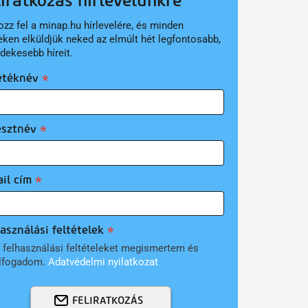
liratkozás hírlevelünkre
ozz fel a minap.hu hírlevelére, és minden
eken elküldjük neked az elmúlt hét legfontosabb,
rdekesebb híreit.
etéknév
esztnév
il cím
asználási feltételek
 felhasználási feltételeket megismertem és
lfogadom.
Adatvédelmi nyilatkozat
FELIRATKOZÁS