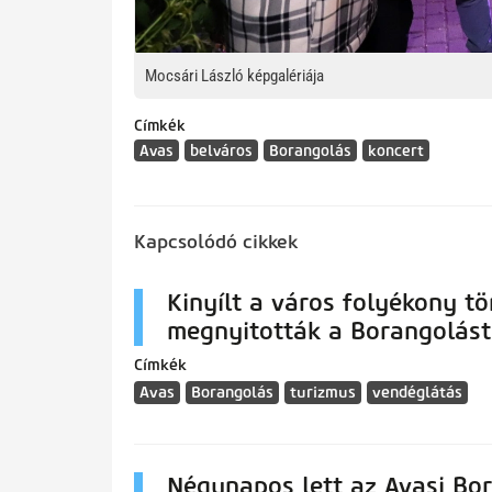
Mocsári László képgalériája
Címkék
Avas
belváros
Borangolás
koncert
Kapcsolódó cikkek
Kinyílt a város folyékony t
megnyitották a Borangolást
Címkék
Avas
Borangolás
turizmus
vendéglátás
Négynapos lett az Avasi Bo