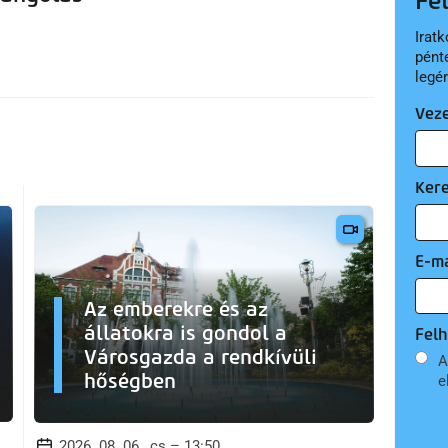
Fe
Iratk
pént
legé
Vez
Ker
E-ma
Az emberekre és az
állatokra is gondol a
Felh
Városgazda a rendkívüli
A
hőségben
e
2026. 08. 06., cs – 13:50