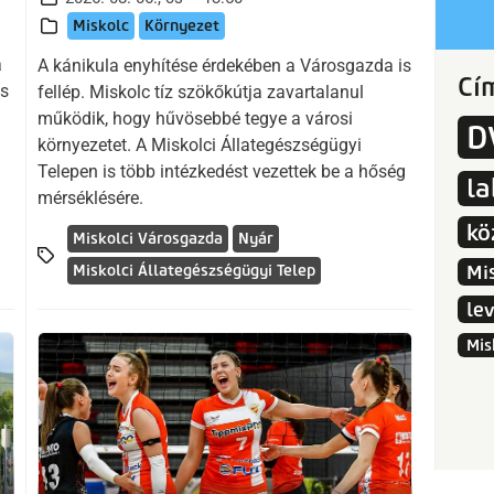
Miskolc
Környezet
a
A kánikula enyhítése érdekében a Városgazda is
Cí
us
fellép. Miskolc tíz szökőkútja zavartalanul
működik, hogy hűvösebbé tegye a városi
D
környezetet. A Miskolci Állategészségügyi
Telepen is több intézkedést vezettek be a hőség
l
mérséklésére.
kö
Miskolci Városgazda
Nyár
Mi
Miskolci Állategészségügyi Telep
le
Mis