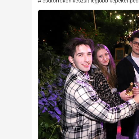
A csütörtökön készült legjobb képeket pedig
Preview Image