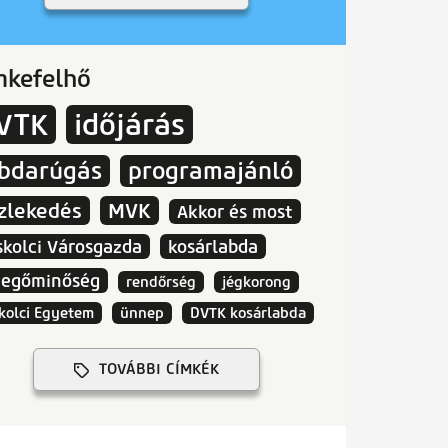
mkefelhő
VTK
időjárás
abdarúgás
programajánló
zlekedés
MVK
Akkor és most
skolci Városgazda
kosárlabda
vegőminőség
rendőrség
jégkorong
kolci Egyetem
ünnep
DVTK kosárlabda
TOVÁBBI CÍMKÉK