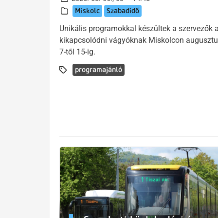
Miskolc
Szabadidő
Unikális programokkal készültek a szervezők 
kikapcsolódni vágyóknak Miskolcon auguszt
7-től 15-ig.
programajánló