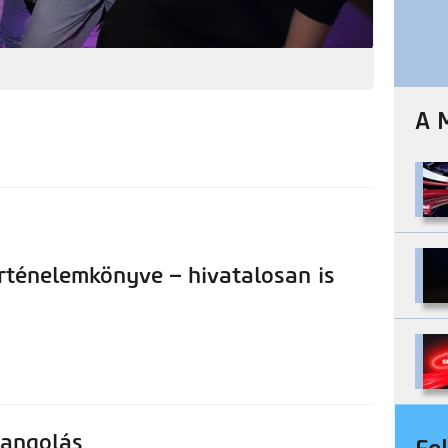
A 
örténelemkönyve – hivatalosan is
rangolás