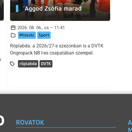
Aggod Zsófia marad
2026. 08. 06., cs – 11:41
Miskolc
Sport
Röplabda: a 2026/27-s szezonban is a DVTK
Ongropack NB I-es csapatában szerepel.
ő
röplabda
DVTK
ROVATOK
A
M