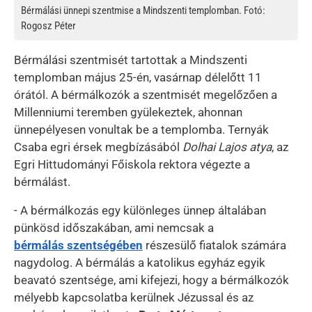
Bérmálási ünnepi szentmise a Mindszenti templomban. Fotó:
Rogosz Péter
Bérmálási szentmisét tartottak a Mindszenti
templomban május 25-én, vasárnap délelőtt 11
órától. A bérmálkozók a szentmisét megelőzően a
Millenniumi teremben gyülekeztek, ahonnan
ünnepélyesen vonultak be a templomba. Ternyák
Csaba egri érsek megbízásából
Dolhai Lajos atya
, az
Egri Hittudományi Főiskola rektora végezte a
bérmálást.
- A bérmálkozás egy különleges ünnep általában
pünkösd időszakában, ami nemcsak a
bérmálás szentségében
részesülő fiatalok számára
nagydolog. A bérmálás a katolikus egyház egyik
beavató szentsége, ami kifejezi, hogy a bérmálkozók
mélyebb kapcsolatba kerülnek Jézussal és az