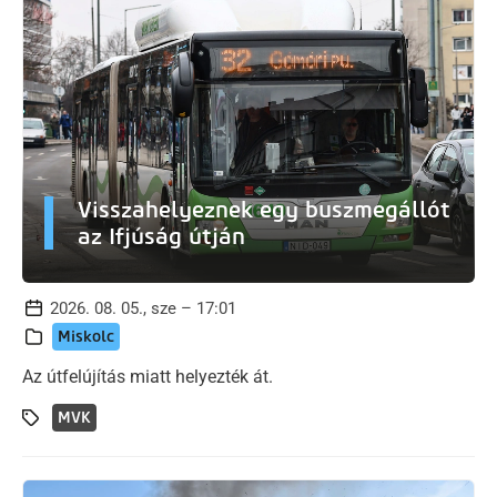
Visszahelyeznek egy buszmegállót
az Ifjúság útján
2026. 08. 05., sze – 17:01
Miskolc
Az útfelújítás miatt helyezték át.
MVK