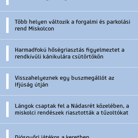
Több helyen változik a forgalmi és parkolási
rend Miskolcon
Harmadfokú hőségriasztás figyelmeztet a
rendkívüli kánikulára csütörtökön
Visszahelyeznek egy buszmegállót az
Ifjúság útján
Lángok csaptak fel a Nádasrét közelében, a
miskolci rendészek riasztották a tűzoltókat
Diósgyőri játékos a keretben