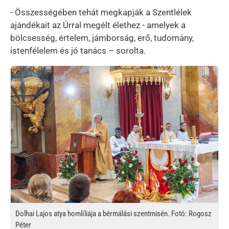
- Összességében tehát megkapják a Szentlélek
ajándékait az Úrral megélt élethez - amelyek a
bölcsesség, értelem, jámborság, erő, tudomány,
istenfélelem és jó tanács – sorolta.
Kép
Dolhai Lajos atya homlíliája a bérmálási szentmisén. Fotó: Rogosz
Péter