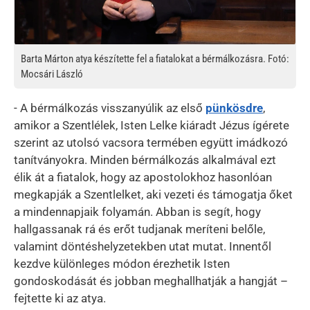
Barta Márton atya készítette fel a fiatalokat a bérmálkozásra. Fotó:
Mocsári László
- A bérmálkozás visszanyúlik az első
pünkösdre
,
amikor a Szentlélek, Isten Lelke kiáradt Jézus ígérete
szerint az utolsó vacsora termében együtt imádkozó
tanítványokra. Minden bérmálkozás alkalmával ezt
élik át a fiatalok, hogy az apostolokhoz hasonlóan
megkapják a Szentlelket, aki vezeti és támogatja őket
a mindennapjaik folyamán. Abban is segít, hogy
hallgassanak rá és erőt tudjanak meríteni belőle,
valamint döntéshelyzetekben utat mutat. Innentől
kezdve különleges módon érezhetik Isten
gondoskodását és jobban meghallhatják a hangját –
fejtette ki az atya.