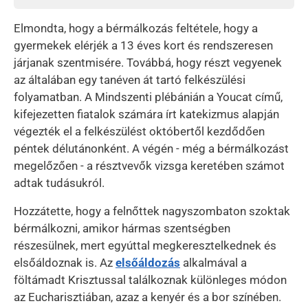
Elmondta, hogy a bérmálkozás feltétele, hogy a
gyermekek elérjék a 13 éves kort és rendszeresen
járjanak szentmisére. Továbbá, hogy részt vegyenek
az általában egy tanéven át tartó felkészülési
folyamatban. A Mindszenti plébánián a Youcat című,
kifejezetten fiatalok számára írt katekizmus alapján
végezték el a felkészülést októbertől kezdődően
péntek délutánonként. A végén - még a bérmálkozást
megelőzően - a résztvevők vizsga keretében számot
adtak tudásukról.
Hozzátette, hogy a felnőttek nagyszombaton szoktak
bérmálkozni, amikor hármas szentségben
részesülnek, mert egyúttal megkeresztelkednek és
elsőáldoznak is. Az
elsőáldozás
alkalmával a
föltámadt Krisztussal találkoznak különleges módon
az Eucharisztiában, azaz a kenyér és a bor színében.