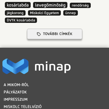
kosárlabda
levegőminőség
rendőrség
jégkorong
Miskolci Egyetem
ünnep
DVTK kosárlabda
TOVÁBBI CÍMKÉK
LÁBLÉC
A MIKOM-RÓL
PÁLYÁZATOK
IMPRESSZUM
MISKOLC TELELVÍZIÓ