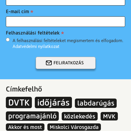
E-mail cím
Felhasználási feltételek
A felhasználási feltételeket megismertem és elfogadom.
Adatvédelmi nyilatkozat
FELIRATKOZÁS
Címkefelhő
DVTK
időjárás
labdarúgás
programajánló
közlekedés
MVK
Akkor és most
Miskolci Városgazda