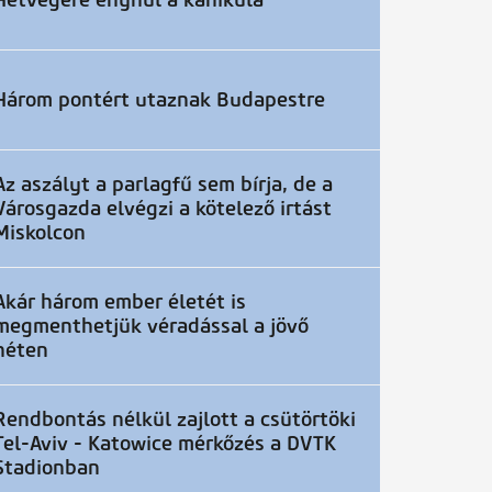
Hétvégére enyhül a kánikula
Három pontért utaznak Budapestre
Az aszályt a parlagfű sem bírja, de a
Városgazda elvégzi a kötelező irtást
Miskolcon
Akár három ember életét is
megmenthetjük véradással a jövő
héten
Rendbontás nélkül zajlott a csütörtöki
Tel-Aviv - Katowice mérkőzés a DVTK
Stadionban