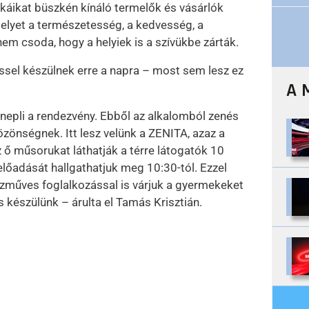
káikat büszkén kínáló termelők és vásárlók
melyet a természetesség, a kedvesség, a
em csoda, hogy a helyiek is a szívükbe zárták.
sel készülnek erre a napra – most sem lesz ez
A 
ünnepli a rendezvény. Ebből az alkalomból zenés
önségnek. Itt lesz velünk a ZENITA, azaz a
z ő műsorukat láthatják a térre látogatók 10
előadását hallgathatjuk meg 10:30-tól. Ezzel
zműves foglalkozással is várjuk a gyermekeket
s készülünk – árulta el Tamás Krisztián.