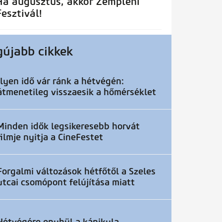
Ha augusztus, akkor Zempléni
Fesztivál!
gújabb cikkek
Ilyen idő vár ránk a hétvégén:
átmenetileg visszaesik a hőmérséklet
Minden idők legsikeresebb horvát
filmje nyitja a CineFestet
Forgalmi változások hétfőtől a Szeles
utcai csomópont felújítása miatt