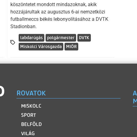
köszöntetet mondott mindazoknak, akik
hozzájárultak az augusztus 6-ai nemzetközi
futballmeccs békés lebonyolításához a DVTK
Stadionban.
labdarúgás
polgármester
DVTK
Miskolci Városgazda
MIÖR
ROVATOK
A
M
MISKOLC
SPORT
BELFÖLD
VILÁG