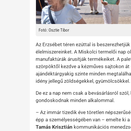
Fotó: Osztie Tibor
Az Erzsébet téren ezúttal is beszerezhetjü
élelmiszereinket. A Miskolci termelői nap o
manufaktúrák árusítják termékeiket. A pale
szörpöktől kezdve a kézműves sajtokon át e
ajándéktárgyakig szinte minden megtalálha
idény jellegű zöldségekkel, gyümölcsökkel.
De ez a nap nem csak a bevásárlásról szól, 
gondoskodnak minden alkalommal.
– Az immár tizedik éve töretlen népszerű
épp a személyességében van – emelte ki a 
Tamás Krisztián
kommunikációs menedzser. 