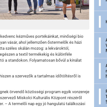
k kedvenc kézműves portékáinkat, minőségi bio
lyan vásár, ahol jellemzően őstermelők és házi
tta széles skálán mozog: a lekvároktól,
gészen a textil termékekig és különféle
tó a standokon. Folyamatosan bővül a kínálat
hiszen a szervezők a tartalmas időtöltésről is
ségnek örvendő közösségi program egyik vonzereje
szervező Miskolci Kulturális Központ részéről
– A termelői nap egy jó hangulatú találkozási