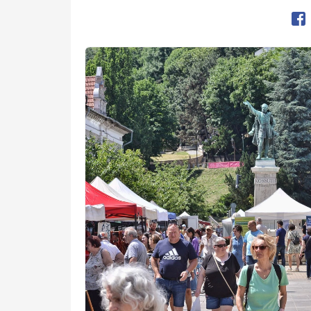
Op
Kép