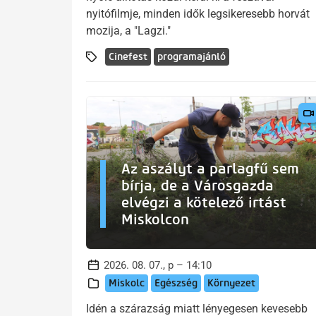
nyitófilmje, minden idők legsikeresebb horvát
mozija, a "Lagzi."
Cinefest
programajánló
Az aszályt a parlagfű sem
bírja, de a Városgazda
elvégzi a kötelező irtást
Miskolcon
2026. 08. 07., p – 14:10
Miskolc
Egészség
Környezet
Idén a szárazság miatt lényegesen kevesebb