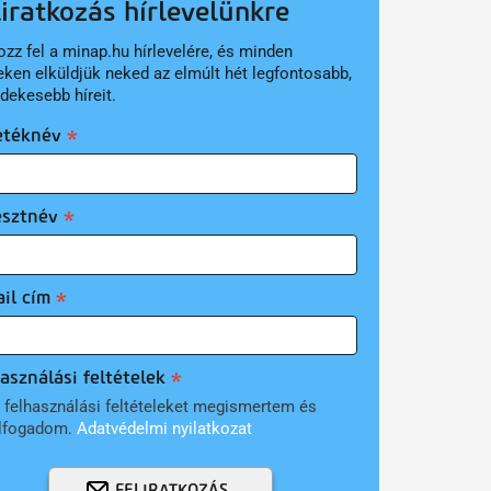
liratkozás hírlevelünkre
ozz fel a minap.hu hírlevelére, és minden
eken elküldjük neked az elmúlt hét legfontosabb,
rdekesebb híreit.
etéknév
esztnév
il cím
asználási feltételek
 felhasználási feltételeket megismertem és
lfogadom.
Adatvédelmi nyilatkozat
FELIRATKOZÁS