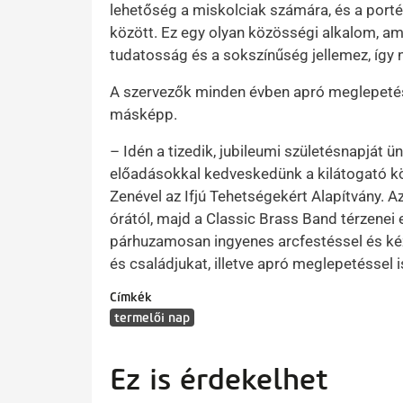
lehetőség a miskolciak számára, és a porté
között. Ez egy olyan közösségi alkalom, a
tudatosság és a sokszínűség jellemez, így n
A szervezők minden évben apró meglepetés
másképp.
– Idén a tizedik, jubileumi születésnapját 
előadásokkal kedveskedünk a kilátogató köz
Zenével az Ifjú Tehetségekért Alapítvány. A
órától, majd a Classic Brass Band térzenei 
párhuzamosan ingyenes arcfestéssel és ké
és családjukat, illetve apró meglepetéssel i
Címkék
termelői nap
Ez is érdekelhet