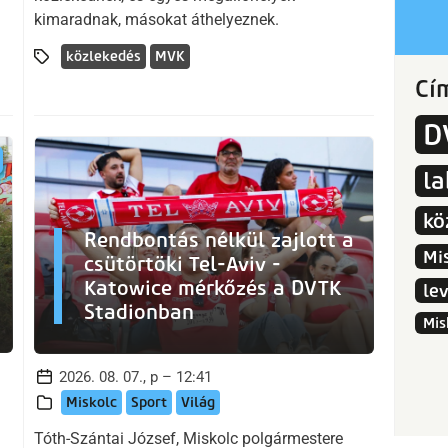
kimaradnak, másokat áthelyeznek.
közlekedés
MVK
Cí
D
l
kö
Rendbontás nélkül zajlott a
Mi
csütörtöki Tel-Aviv -
Katowice mérkőzés a DVTK
le
Stadionban
Mis
2026. 08. 07., p – 12:41
Miskolc
Sport
Világ
Tóth-Szántai József, Miskolc polgármestere