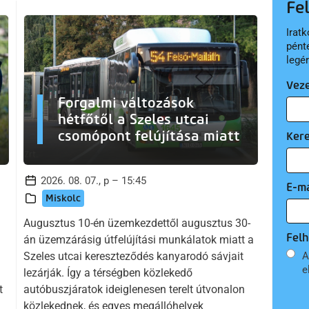
Fe
Iratk
pént
legé
Vez
Forgalmi változások
hétfőtől a Szeles utcai
csomópont felújítása miatt
Ker
2026. 08. 07., p – 15:45
E-ma
Miskolc
Augusztus 10-én üzemkezdettől augusztus 30-
Felh
án üzemzárásig útfelújítási munkálatok miatt a
A
Szeles utcai kereszteződés kanyarodó sávjait
e
lezárják. Így a térségben közlekedő
t
autóbuszjáratok ideiglenesen terelt útvonalon
közlekednek, és egyes megállóhelyek