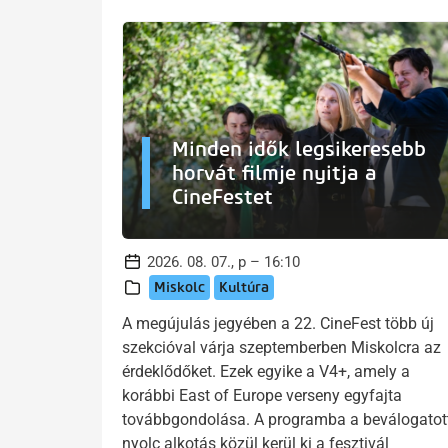
Minden idők legsikeresebb
horvát filmje nyitja a
CineFestet
2026. 08. 07., p – 16:10
Miskolc
Kultúra
A megújulás jegyében a 22. CineFest több új
szekcióval várja szeptemberben Miskolcra az
érdeklődőket. Ezek egyike a V4+, amely a
korábbi East of Europe verseny egyfajta
továbbgondolása. A programba a beválogatot
nyolc alkotás közül kerül ki a fesztivál