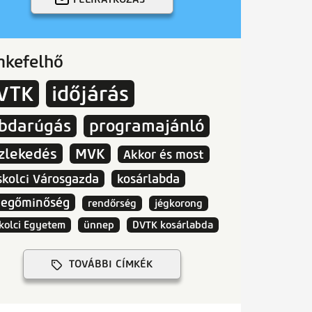
mkefelhő
VTK
időjárás
abdarúgás
programajánló
zlekedés
MVK
Akkor és most
skolci Városgazda
kosárlabda
vegőminőség
rendőrség
jégkorong
kolci Egyetem
ünnep
DVTK kosárlabda
TOVÁBBI CÍMKÉK