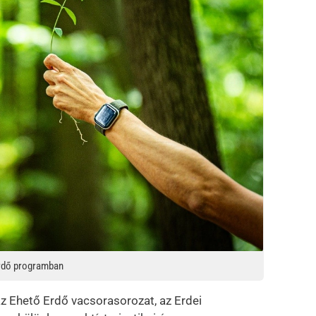
Erdő programban
 Ehető Erdő vacsorasorozat, az Erdei