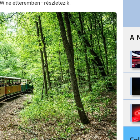
Wine étteremben - részletezik.
A 