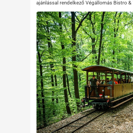
ajánlással rendelkező Végállomás Bistro & 
Kép