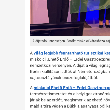
A díjátadó ünnepségen. Fotók: miskolci Városháza saj
A
világ legjobb fenntartható turisztikai
miskolci „Ehető Erdő – Erdei Gasztroexpr
nemzetközi versenyén. A díjat a világ legn
Berlin kiállításon adták át Németországba
sajtóosztályának összefoglalójátból.
A
miskolci Ehető Erdő – Erdei Gasztroexp
természetismeretet és a helyi gasztronómi
járják be az erdőt, megismerik az ehető n
majd a túra végén a Bükk alapanyagaiból k