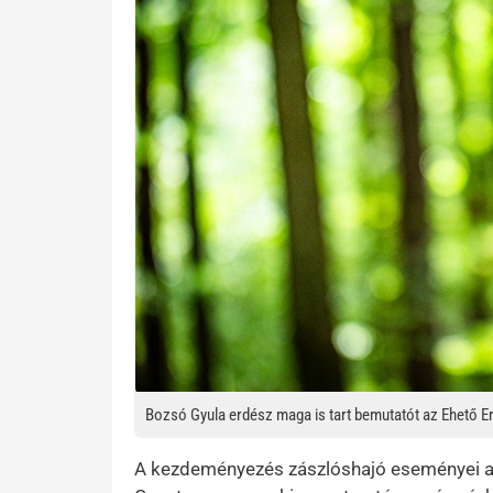
Bozsó Gyula erdész maga is tart bemutatót az Ehető 
A kezdeményezés zászlóshajó eseményei az