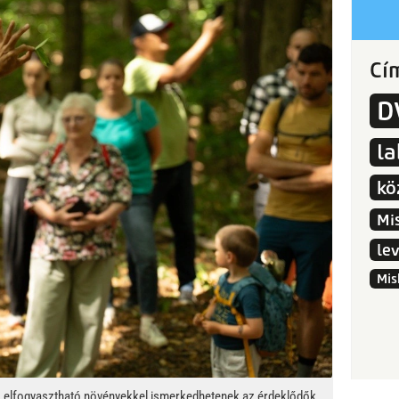
Cí
D
l
kö
Mi
le
Mis
ó elfogyasztható növényekkel ismerkedhetenek az érdeklődők