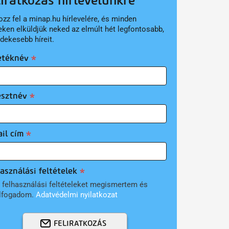
liratkozás hírlevelünkre
ozz fel a minap.hu hírlevelére, és minden
eken elküldjük neked az elmúlt hét legfontosabb,
rdekesebb híreit.
etéknév
esztnév
il cím
asználási feltételek
 felhasználási feltételeket megismertem és
lfogadom.
Adatvédelmi nyilatkozat
FELIRATKOZÁS