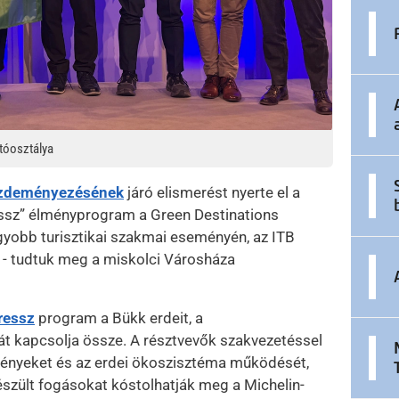
tóosztálya
 kezdeményezésének
járó elismerést nyerte el a
essz” élményprogram a Green Destinations
agyobb turisztikai szakmai eseményén, az ITB
n - tudtuk meg a miskolci Városháza
ressz
program a Bükk erdeit, a
át kapcsolja össze. A résztvevők szakvezetéssel
övényeket és az erdei ökoszisztéma működését,
észült fogásokat kóstolhatják meg a Michelin-