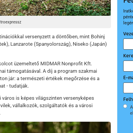
Fe
Iratk
pént
sztroexpressz
legé
Vez
inációkkal versenyzett a döntőben, mint Bohinj
etek), Lanzarote (Spanyolország), Niseko (Japán)
Ker
skolcot üzemeltető MIDMAR Nonprofit Kft.
mai támogatásával. A díj a program szakmai
E-ma
 úton jár: a természeti értékek megőrzése és a
at - tudatják.
i város is képes világszinten versenyképes
Felh
ivilek, vállalkozók, szolgáltatók és a városi
A
.
e