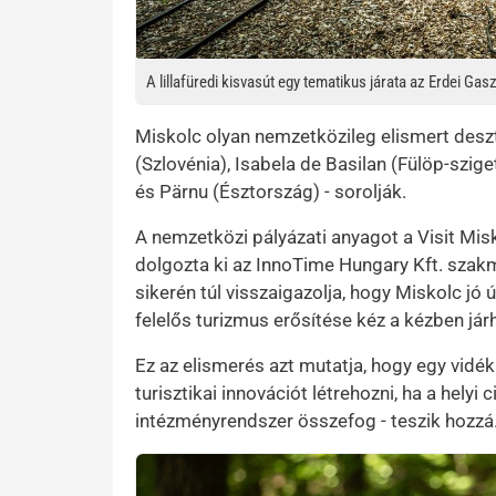
A lillafüredi kisvasút egy tematikus járata az Erdei Ga
Miskolc olyan nemzetközileg elismert deszt
(Szlovénia), Isabela de Basilan (Fülöp-szig
és Pärnu (Észtország) - sorolják.
A nemzetközi pályázati anyagot a Visit Mi
dolgozta ki az InnoTime Hungary Kft. szak
sikerén túl visszaigazolja, hogy Miskolc jó
felelős turizmus erősítése kéz a kézben járh
Ez az elismerés azt mutatja, hogy egy vidék
turisztikai innovációt létrehozni, ha a helyi c
intézményrendszer összefog - teszik hozzá
Kép