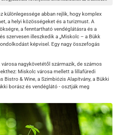
sz különlegessége abban rejlik, hogy komplex
, a helyi közösségeket és a turizmust. A
ökségre, a fenntartható vendéglátásra és a
s szervesen illeszkedik a „Miskolc – a Bükk
 gondolkodást képvisel. Egy nagy összefogás
k városa nagykövetétől származik, de számos
ekthez: Miskolc városa mellett a lillafüredi
s Bistro & Wine, a Szimbiózis Alapítvány, a Bükki
ükki borász és vendéglátó - osztják meg