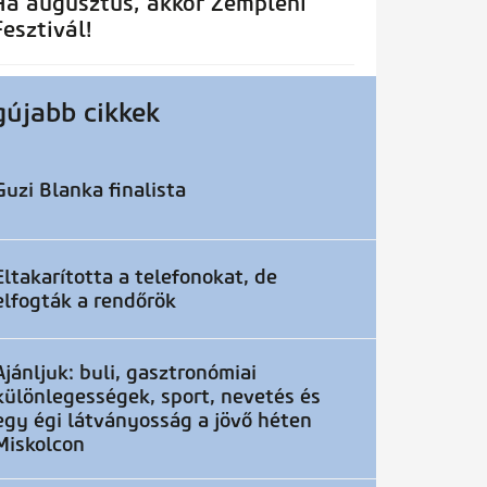
Ha augusztus, akkor Zempléni
Fesztivál!
gújabb cikkek
Guzi Blanka finalista
Eltakarította a telefonokat, de
elfogták a rendőrök
Ajánljuk: buli, gasztronómiai
különlegességek, sport, nevetés és
egy égi látványosság a jövő héten
Miskolcon