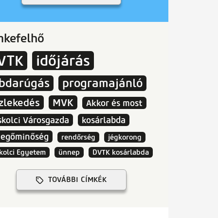
mkefelhő
VTK
időjárás
abdarúgás
programajánló
zlekedés
MVK
Akkor és most
skolci Városgazda
kosárlabda
vegőminőség
rendőrség
jégkorong
kolci Egyetem
ünnep
DVTK kosárlabda
TOVÁBBI CÍMKÉK