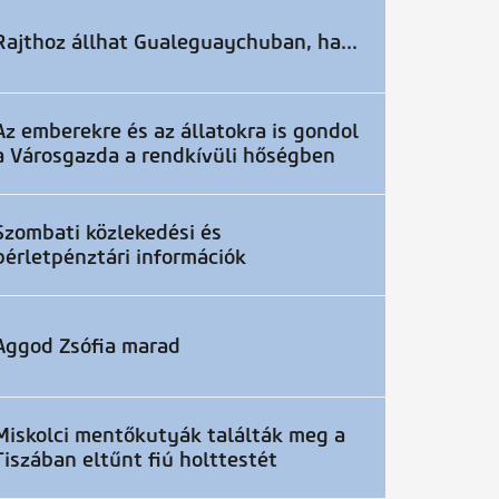
Rajthoz állhat Gualeguaychuban, ha...
Az emberekre és az állatokra is gondol
a Városgazda a rendkívüli hőségben
Szombati közlekedési és
bérletpénztári információk
Aggod Zsófia marad
Miskolci mentőkutyák találták meg a
Tiszában eltűnt fiú holttestét