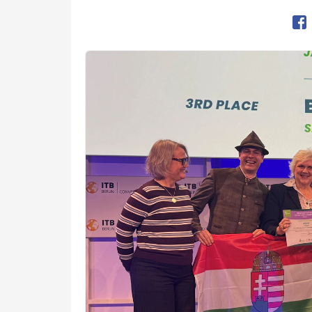
Op
Kép