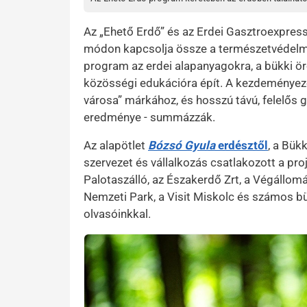
Az „Ehető Erdő” és az Erdei Gasztroexpres
módon kapcsolja össze a természetvédelmet
program az erdei alapanyagokra, a bükki ör
közösségi edukációra épít. A kezdeményezé
városa” márkához, és hosszú távú, felelős
eredménye - summázzák.
Az alapötlet
Bózsó Gyula
erdésztől
, a Bük
szervezet és vállalkozás csatlakozott a proj
Palotaszálló, az Északerdő Zrt, a Végállomá
Nemzeti Park, a Visit Miskolc és számos b
olvasóinkkal.
Kép