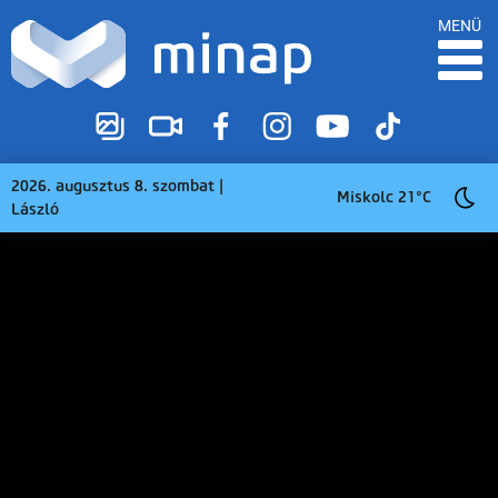
MENÜ
2026. augusztus 8. szombat |
Miskolc 21°C
László