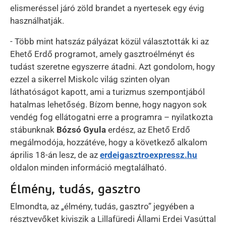
elismeréssel járó zöld brandet a nyertesek egy évig
használhatják.
- Több mint hatszáz pályázat közül választották ki az
Ehető Erdő programot, amely gasztroélményt és
tudást szeretne egyszerre átadni. Azt gondolom, hogy
ezzel a sikerrel Miskolc világ szinten olyan
láthatóságot kapott, ami a turizmus szempontjából
hatalmas lehetőség. Bízom benne, hogy nagyon sok
vendég fog ellátogatni erre a programra – nyilatkozta
stábunknak
Bózsó Gyula
erdész, az Ehető Erdő
megálmodója, hozzátéve, hogy a következő alkalom
április 18-án lesz, de az
erdeigasztroexpressz.hu
oldalon minden információ megtalálható.
Élmény, tudás, gasztro
Elmondta, az „élmény, tudás, gasztro” jegyében a
résztvevőket kiviszik a Lillafüredi Állami Erdei Vasúttal