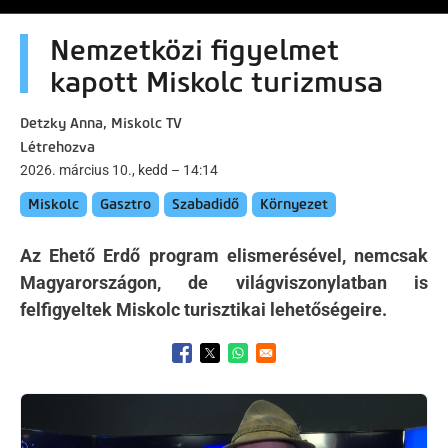
Nemzetközi figyelmet
kapott Miskolc turizmusa
Detzky Anna, Miskolc TV
Létrehozva
2026. március 10., kedd – 14:14
Miskolc
Gasztro
Szabadidő
Környezet
Az Ehető Erdő program elismerésével, nemcsak
Magyarországon, de világviszonylatban is
felfigyeltek Miskolc turisztikai lehetőségeire.
Opens in a new window
Opens in a new window
Opens in a new window
Kép