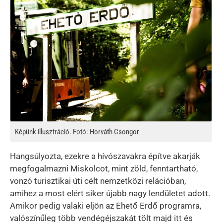
Képünk illusztráció. Fotó: Horváth Csongor
Hangsúlyozta, ezekre a hívószavakra építve akarják
megfogalmazni Miskolcot, mint zöld, fenntartható,
vonzó turisztikai úti célt nemzetközi relációban,
amihez a most elért siker újabb nagy lendületet adott.
Amikor pedig valaki eljön az Ehető Erdő programra,
valószínűleg több vendégéjszakát tölt majd itt és