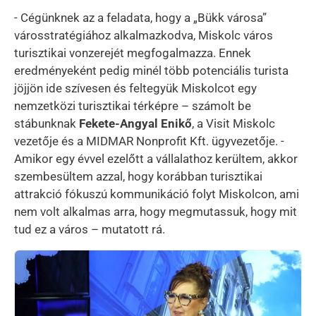
- Cégünknek az a feladata, hogy a „Bükk városa”
városstratégiához alkalmazkodva, Miskolc város
turisztikai vonzerejét megfogalmazza. Ennek
eredményeként pedig minél több potenciális turista
jöjjön ide szívesen és feltegyük Miskolcot egy
nemzetközi turisztikai térképre – számolt be
stábunknak
Fekete-Angyal Enikő
, a Visit Miskolc
vezetője és a MIDMAR Nonprofit Kft. ügyvezetője. -
Amikor egy évvel ezelőtt a vállalathoz kerültem, akkor
szembesültem azzal, hogy korábban turisztikai
attrakció fókuszú kommunikáció folyt Miskolcon, ami
nem volt alkalmas arra, hogy megmutassuk, hogy mit
tud ez a város – mutatott rá.
Kép