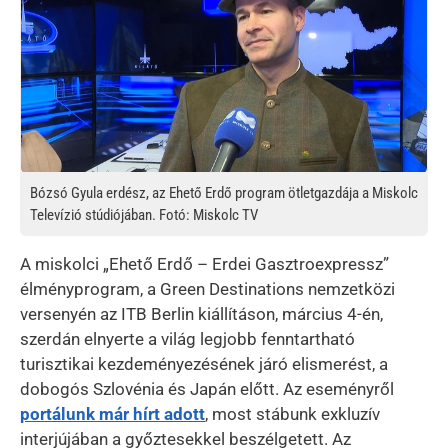
Bózsó Gyula erdész, az Ehető Erdő program ötletgazdája a Miskolc
Televízió stúdiójában. Fotó: Miskolc TV
A miskolci „Ehető Erdő – Erdei Gasztroexpressz”
élményprogram, a Green Destinations nemzetközi
versenyén az ITB Berlin kiállításon, március 4-én,
szerdán elnyerte a világ legjobb fenntartható
turisztikai kezdeményezésének járó elismerést, a
dobogós Szlovénia és Japán előtt. Az eseményről
portálunk már hírt adott
, most stábunk exkluzív
interjújában a győztesekkel beszélgetett. Az