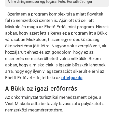
A fine dining menüsor egy fogása. Fotó: Horváth Csongor
- Szerintem a program komplexitása miatt figyeltek
fel rá nemzetközi szinten is. Ajánlott úti cél lett
Miskolc és maga az Ehető Erdő, mint program. Hiszek
abban, hogy azért lett sikeres ez a program itt a Bükk
városában Miskolcon, hiszen egy erdei, közösségi
ökoszisztéma jött létre. Nagyon sok szereplő volt, aki
hozzájárult ehhez és azt gondolom, hogy ez az
elismerés nem sikerülhetett volna nélkülük. Bízom
abban, hogy a miskolciak is igazán büszkék lehetnek
arra, hogy egy ilyen világszenzációt sikerült elérni az
Ehető Erdővel – fejtette ki az
ötletgazda
.
A Bükk az igazi erőforrás
Az önkormányzat turisztikai menedzsment cége, a
Visit Miskolc adta be tavaly tavasszal a pályázatot a
nemzetközi megmérettetésre.