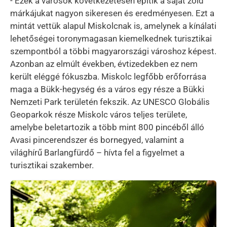
- Ezek a városok következetesen építik a saját zöld
márkájukat nagyon sikeresen és eredményesen. Ezt a
mintát vettük alapul Miskolcnak is, amelynek a kínálati
lehetőségei toronymagasan kiemelkednek turisztikai
szempontból a többi magyarországi városhoz képest.
Azonban az elmúlt években, évtizedekben ez nem
került eléggé fókuszba. Miskolc legfőbb erőforrása
maga a Bükk-hegység és a város egy része a Bükki
Nemzeti Park területén fekszik. Az UNESCO Globális
Geoparkok része Miskolc város teljes területe,
amelybe beletartozik a több mint 800 pincéből álló
Avasi pincerendszer és bornegyed, valamint a
világhírű Barlangfürdő – hívta fel a figyelmet a
turisztikai szakember.
Kép