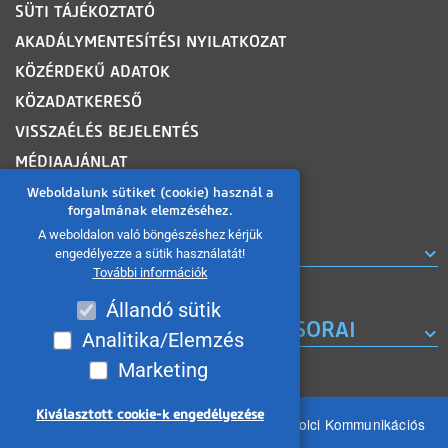
SÜTI TÁJÉKOZTATÓ
AKADÁLYMENTESÍTÉSI NYILATKOZAT
KÖZÉRDEKŰ ADATOK
KÖZADATKERESŐ
VISSZAÉLÉS BEJELENTÉS
MÉDIAAJÁNLAT
OLDALTÉRKÉP
Weboldalunk sütiket (cookie) használ a
forgalmának elemzéséhez.
A weboldalon való böngészéshez kérjük
ROVATOK
engedélyezze a sütik használatát!
További információk
Állandó sütik
A MISKOLC TV KORÁBBI MŰSORAI
Analitika/Elemzés
Marketing
Kiválasztott cookie-k engedélyezése
Minden jog fenntartva 2026 © MIKOM Miskolci Kommunikációs
Nonprofit Kft.
Withdraw consent