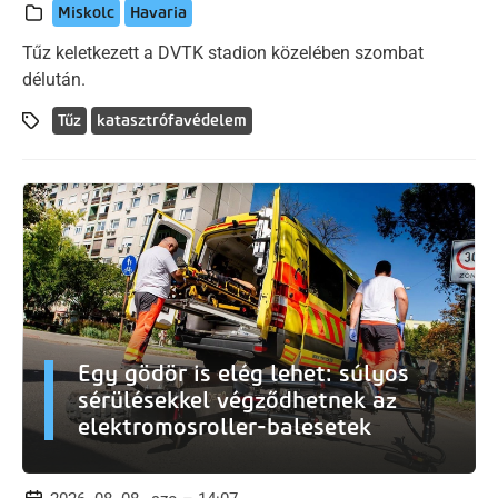
Miskolc
Havaria
Tűz keletkezett a DVTK stadion közelében szombat
délután.
Tűz
katasztrófavédelem
Egy gödör is elég lehet: súlyos
sérülésekkel végződhetnek az
elektromosroller-balesetek