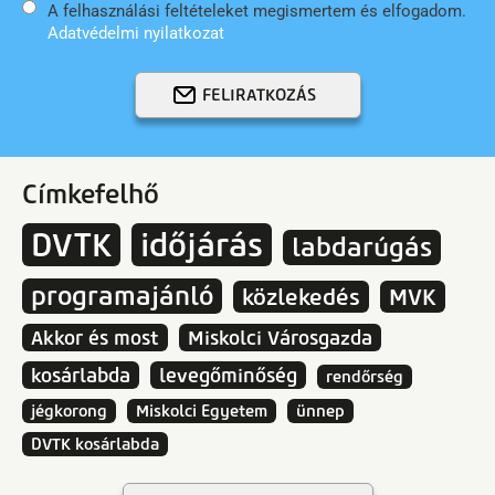
A felhasználási feltételeket megismertem és elfogadom.
Adatvédelmi nyilatkozat
FELIRATKOZÁS
Címkefelhő
DVTK
időjárás
labdarúgás
programajánló
közlekedés
MVK
Akkor és most
Miskolci Városgazda
kosárlabda
levegőminőség
rendőrség
jégkorong
Miskolci Egyetem
ünnep
DVTK kosárlabda