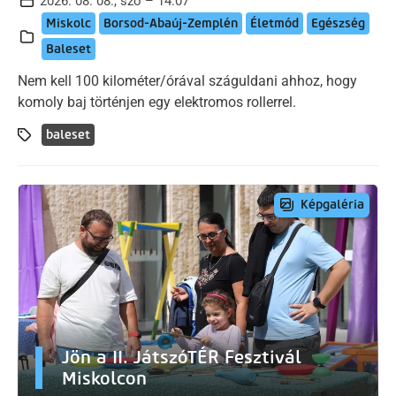
2026. 08. 08., szo – 14:07
Miskolc
Borsod-Abaúj-Zemplén
Életmód
Egészség
Baleset
Nem kell 100 kilométer/órával száguldani ahhoz, hogy
komoly baj történjen egy elektromos rollerrel.
baleset
Képgaléria
Jön a II. JátszóTÉR Fesztivál
Miskolcon