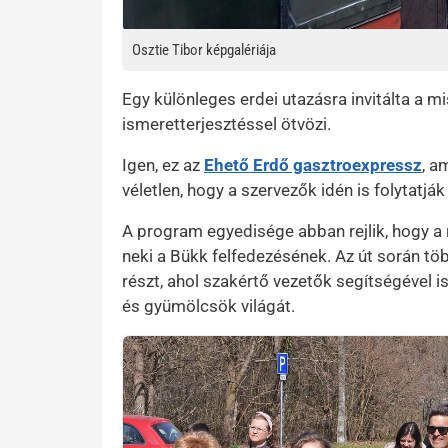
Osztie Tibor képgalériája
Egy különleges erdei utazásra invitálta a m
ismeretterjesztéssel ötvözi.
Igen, ez az
Ehető Erdő gasztroexpressz
, a
véletlen, hogy a szervezők idén is folyta
A program egyedisége abban rejlik, hogy a 
neki a Bükk felfedezésének. Az út során tö
részt, ahol szakértő vezetők segítségével
és gyümölcsök világát.
Kép