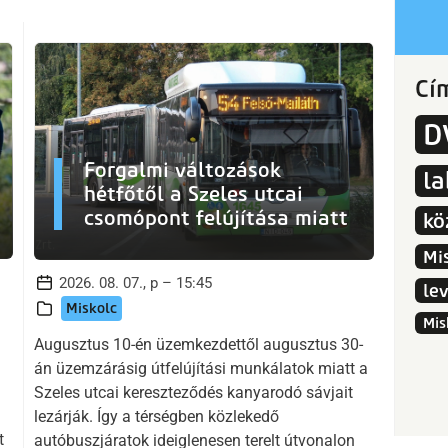
Cí
D
Forgalmi változások
l
hétfőtől a Szeles utcai
csomópont felújítása miatt
kö
Mi
2026. 08. 07., p – 15:45
le
Miskolc
Mis
Augusztus 10-én üzemkezdettől augusztus 30-
án üzemzárásig útfelújítási munkálatok miatt a
Szeles utcai kereszteződés kanyarodó sávjait
lezárják. Így a térségben közlekedő
t
autóbuszjáratok ideiglenesen terelt útvonalon