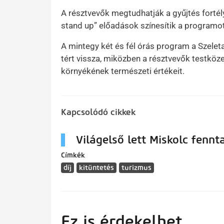
A résztvevők megtudhatják a gyűjtés fortél
stand up” előadások színesítik a programot
A mintegy két és fél órás program a Szelet
tért vissza, miközben a résztvevők testköze
környékének természeti értékeit.
Kapcsolódó cikkek
Világelső lett Miskolc fenn
Címkék
díj
kitüntetés
turizmus
Ez is érdekelhet