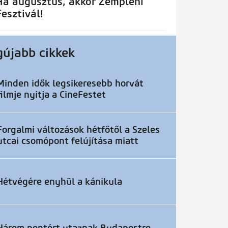
Ha augusztus, akkor Zempléni
Fesztivál!
gújabb cikkek
Minden idők legsikeresebb horvát
filmje nyitja a CineFestet
Forgalmi változások hétfőtől a Szeles
utcai csomópont felújítása miatt
Hétvégére enyhül a kánikula