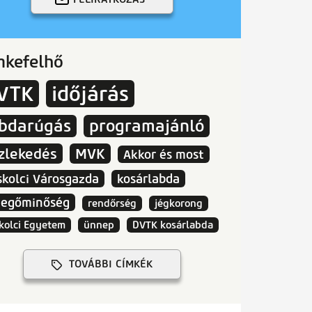
mkefelhő
VTK
időjárás
abdarúgás
programajánló
zlekedés
MVK
Akkor és most
skolci Városgazda
kosárlabda
vegőminőség
rendőrség
jégkorong
kolci Egyetem
ünnep
DVTK kosárlabda
TOVÁBBI CÍMKÉK