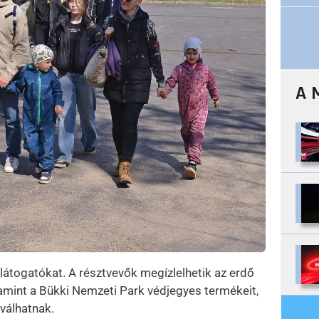
A 
 látogatókat. A résztvevők megízlelhetik az erdő
lamint a Bükki Nemzeti Park védjegyes termékeit,
 válhatnak.