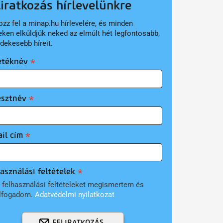
liratkozás hírlevelünkre
ozz fel a minap.hu hírlevelére, és minden
eken elküldjük neked az elmúlt hét legfontosabb,
rdekesebb híreit.
etéknév
esztnév
il cím
asználási feltételek
 felhasználási feltételeket megismertem és
lfogadom.
Adatvédelmi nyilatkozat
FELIRATKOZÁS