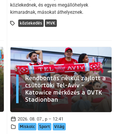
közlekednek, és egyes megállóhelyek
kimaradnak, másokat áthelyeznek.
közlekedés
MVK
Rendbontás nélkül zajlott a
csütörtöki Tel-Aviv -
Katowice mérkőzés a DVTK
Stadionban
2026. 08. 07., p – 12:41
Miskolc
Sport
Világ