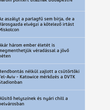
Három pontért utaznak Budapestre
Az aszályt a parlagfű sem bírja, de a
Városgazda elvégzi a kötelező irtást
Miskolcon
Akár három ember életét is
megmenthetjük véradással a jövő
héten
Rendbontás nélkül zajlott a csütörtöki
Tel-Aviv - Katowice mérkőzés a DVTK
Stadionban
Hűsítő helyszínek és nyári chill a
belvárosban