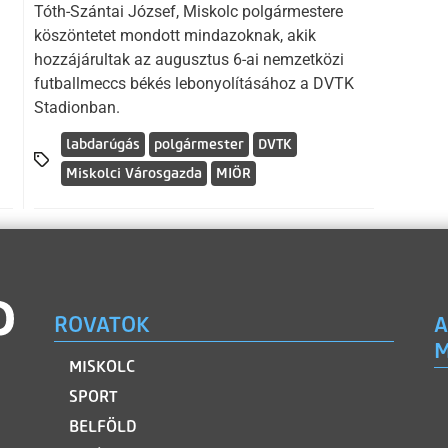
Tóth-Szántai József, Miskolc polgármestere
köszöntetet mondott mindazoknak, akik
hozzájárultak az augusztus 6-ai nemzetközi
futballmeccs békés lebonyolításához a DVTK
Stadionban.
labdarúgás
polgármester
DVTK
Miskolci Városgazda
MIÖR
ROVATOK
A
M
MISKOLC
SPORT
BELFÖLD