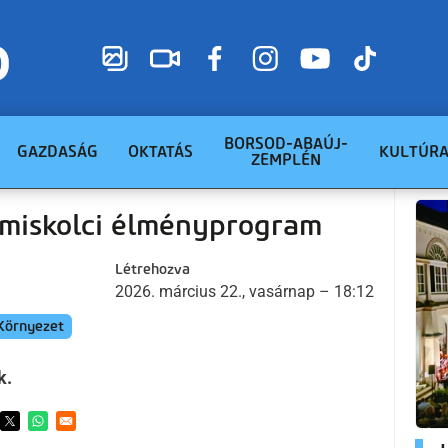
BORSOD-ABAÚJ-
GAZDASÁG
OKTATÁS
KULTÚR
ZEMPLÉN
ő miskolci élményprogram
Létrehozva
2026. március 22., vasárnap – 18:12
Környezet
k.
ens in a new window
Opens in a new window
Opens in a new window