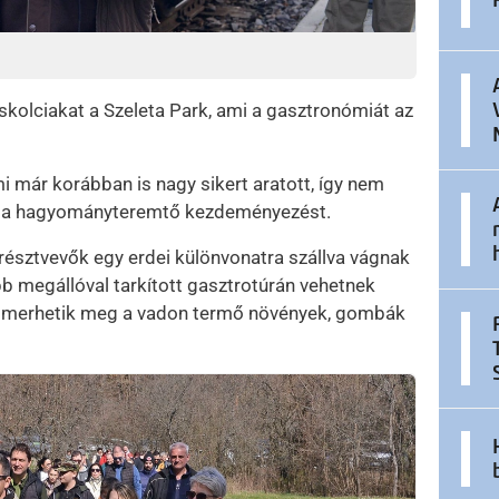
iskolciakat a Szeleta Park, ami a gasztronómiát az
mi már korábban is nagy sikert aratott, így nem
tják a hagyományteremtő kezdeményezést.
résztvevők egy erdei különvonatra szállva vágnak
bb megállóval tarkított gasztrotúrán vehetnek
 ismerhetik meg a vadon termő növények, gombák