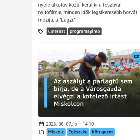
nyolc alkotás közül kerül ki a fesztivál
nyitófilmje, minden idők legsikeresebb horvát
mozija, a "Lagzi."
Cinefest
programajánló
Az aszályt a parlagfű sem
bírja, de a Városgazda
elvégzi a kötelező irtást
Miskolcon
2026. 08. 07., p – 14:10
Miskolc
Egészség
Környezet