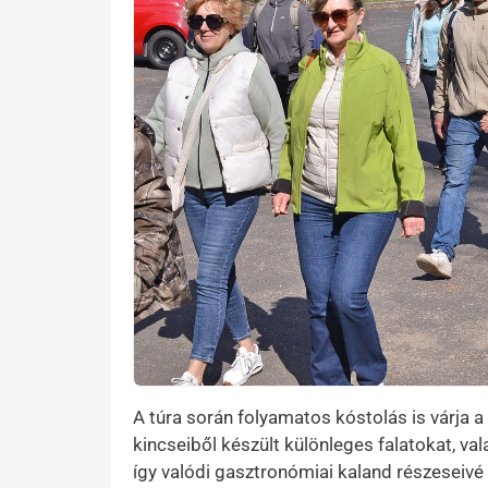
A túra során folyamatos kóstolás is várja a
kincseiből készült különleges falatokat, va
így valódi gasztronómiai kaland részeseivé