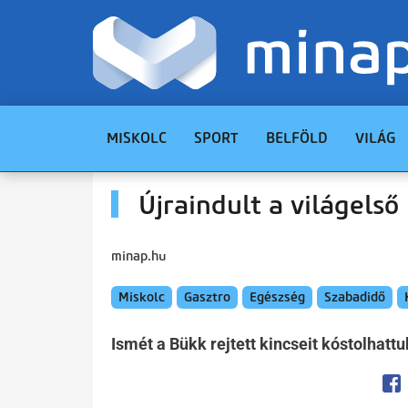
MISKOLC
SPORT
BELFÖLD
VILÁG
Újraindult a világels
minap.hu
Miskolc
Gasztro
Egészség
Szabadidő
Ismét a Bükk rejtett kincseit kóstolhattu
Op