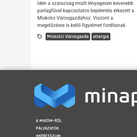
Idén a szárazság miatt lényegesen kevesebb
parlagfűvel kapcsolatos bejelentés érkezett a
Miskolci Városgazdához. Viszont a
megelőzésre is kellő figyelmet fordítanak.
Miskolci Városgazda
allergia
LÁBLÉC
A MIKOM-RÓL
PÁLYÁZATOK
IMPRESSZUM