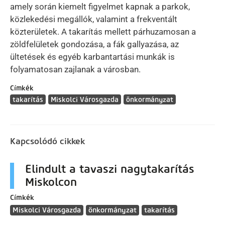
amely során kiemelt figyelmet kapnak a parkok,
közlekedési megállók, valamint a frekventált
közterületek. A takarítás mellett párhuzamosan a
zöldfelületek gondozása, a fák gallyazása, az
ültetések és egyéb karbantartási munkák is
folyamatosan zajlanak a városban.
Címkék
takarítás
Miskolci Városgazda
önkormányzat
Kapcsolódó cikkek
Elindult a tavaszi nagytakarítás
Miskolcon
Címkék
Miskolci Városgazda
önkormányzat
takarítás