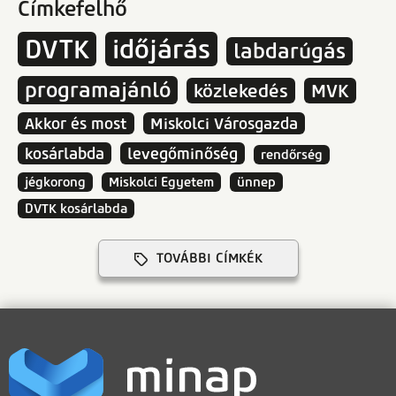
Címkefelhő
DVTK
időjárás
labdarúgás
programajánló
közlekedés
MVK
Akkor és most
Miskolci Városgazda
kosárlabda
levegőminőség
rendőrség
jégkorong
Miskolci Egyetem
ünnep
DVTK kosárlabda
TOVÁBBI CÍMKÉK