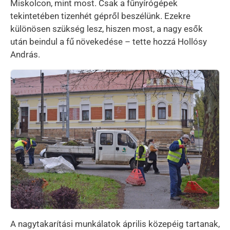
Miskolcon, mint most. Csak a fűnyírógépek
tekintetében tizenhét gépről beszélünk. Ezekre
különösen szükség lesz, hiszen most, a nagy esők
után beindul a fű növekedése – tette hozzá Hollósy
András.
Kép
A nagytakarítási munkálatok április közepéig tartanak,