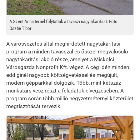
A Szent Anna térnél folytatták a tavaszi nagytakarítást. Fotó:
Osztie Tibor
A városvezetés által meghirdetett nagytakarítási
program a minden tavasszal és ősszel megvalósuló
nagytakarítási akció része, amelyet a Miskolci
Városgazda Nonprofit Kft. végez. A cég idén minden
eddiginél nagyobb költségvetéssel és megújult,
modern gépparkkal dolgozik. Több, mint kétszáz
munkatárs vesz részt a feladatok elvégzésében. A
program során több millió négyzetméternyi közterület
megtisztítását tervezik.
Kép