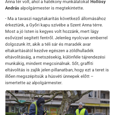
Anna tér volt, ahol a hatékony munkálatokat
Hollósy
András
alpolgármester is megtekintette.
- Ma a tavaszi nagytakarítás következő állomásához
érkeztünk, a Győri kapu szívébe a Szent Anna térre.
Most a jó Isten is kegyes volt hozzánk, mert lágy
esővízzel segített fentről. Jelenleg nyolcvan emberrel
dolgozunk itt, akik a téli sár és maradék avar
eltakarításától kezdve egészen a zöldhulladék
eltávolításáig, a metszésekig, különféle tájrendezési
munkákig, mindent megcsinálnak. Sőt, graffiti
eltávolítás is zajlik jelen pillanatban, hogy ezt a teret is
illően megszépítsük a húsvéti ünnepek előtt –
ismertette az alpolgármester.
Kép