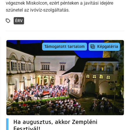
végeznek Miskolcon, ezért pénteken a javítási idejére
szünetel az ivóvíz-szolgáltatás.
ÉRV
Képgaléria
Támogatott tartalom
Ha augusztus, akkor Zempléni
Fesztivál!