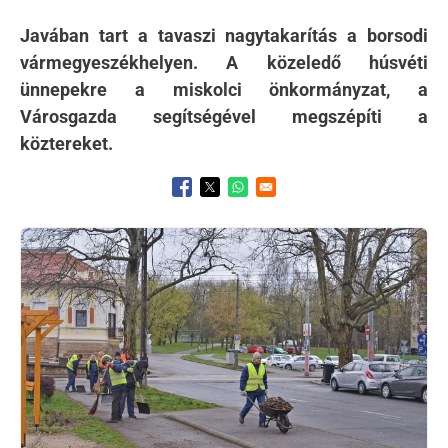
Javában tart a tavaszi nagytakarítás a borsodi
vármegyeszékhelyen. A közeledő húsvéti
ünnepekre a miskolci önkormányzat, a
Városgazda segítségével megszépíti a
köztereket.
Opens in a new window
Opens in a new window
Opens in a new window
Kép