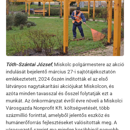
Tóth-Szántai József
, Miskolc polgármestere az akció
indulását bejelentő március 27-i sajtótájékoztatón
emlékeztetett, 2024 őszén indították el az első
látványos nagytakarítási akciójukat Miskolcon, és
azóta minden tavasszal és ősszel folytatják ezt a
munkát. Az önkormányzat évről évre növeli a Miskolci
Városgazda Nonprofit Kft. költségvetését, több
százmillió forinttal, amelyből jelentős eszköz és
humánerőforrás fejlesztéseket valósítottak meg. A
városvezető szerint ma minden korábbinál nagyobb