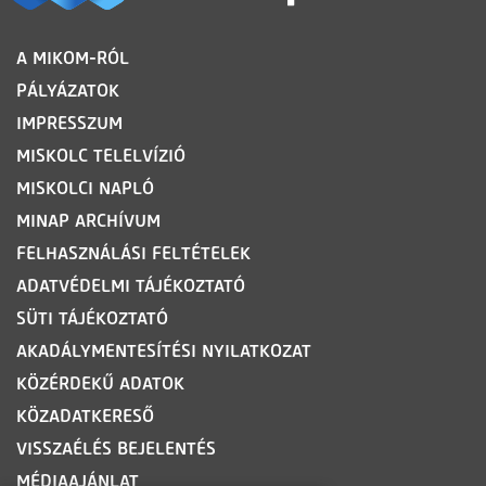
LÁBLÉC
A MIKOM-RÓL
PÁLYÁZATOK
IMPRESSZUM
MISKOLC TELELVÍZIÓ
MISKOLCI NAPLÓ
MINAP ARCHÍVUM
FELHASZNÁLÁSI FELTÉTELEK
ADATVÉDELMI TÁJÉKOZTATÓ
SÜTI TÁJÉKOZTATÓ
AKADÁLYMENTESÍTÉSI NYILATKOZAT
KÖZÉRDEKŰ ADATOK
KÖZADATKERESŐ
VISSZAÉLÉS BEJELENTÉS
MÉDIAAJÁNLAT