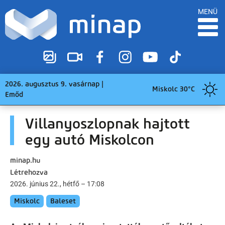
MENÜ
2026. augusztus 9. vasárnap |
Miskolc 30°C
Emőd
Villanyoszlopnak hajtott
egy autó Miskolcon
minap.hu
Létrehozva
2026. június 22., hétfő – 17:08
Miskolc
Baleset