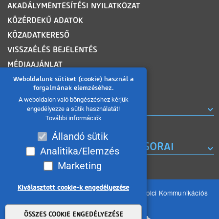
AKADÁLYMENTESÍTÉSI NYILATKOZAT
KÖZÉRDEKŰ ADATOK
KÖZADATKERESŐ
VISSZAÉLÉS BEJELENTÉS
MÉDIAAJÁNLAT
OLDALTÉRKÉP
Weboldalunk sütiket (cookie) használ a
forgalmának elemzéséhez.
A weboldalon való böngészéshez kérjük
ROVATOK
engedélyezze a sütik használatát!
További információk
Állandó sütik
A MISKOLC TV KORÁBBI MŰSORAI
Analitika/Elemzés
Marketing
Kiválasztott cookie-k engedélyezése
Minden jog fenntartva 2026 © MIKOM Miskolci Kommunikációs
Nonprofit Kft.
Withdraw consent
ÖSSZES COOKIE ENGEDÉLYEZÉSE