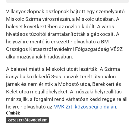
Villanyoszlopnak oszlopnak hajtott egy személyautó
Miskolc Szirma városrészén, a Miskolc utcában. A
baleset következtében az oszlop kidőlt. A város
hivatásos tűzoltói áramtalanították a gépkocsit. A
helyszínre mentő is érkezett - olvasható a BM
Országos Katasztrófavédelmi Főigazgatóság VÉSZ
alkalmazásának híradásában.
A baleset miatt a Miskolci utcát lezárták. A Szirma
irányába közlekedő 3-as buszok terelt útvonalon
járnak és nem érintik a Mohostó utca, Berekkert és
Kelet utca megállóhelyeket. A műszaki helyreállítás
már zajlik, a forgalmi rend várhatóan kedd reggelre áll
helyre - olvasható az
MVK Zrt. közösségi oldalán
.
Címkék
katasztrófavédelem