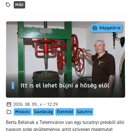
MÁV
Képgaléria
Itt is el lehet bújni a hőség elől
2026. 08. 09., v – 12:29
Miskolc
Gazdaság
Életmód
Gasztro
Berta Bélának a Tetemváron van egy tucatnyi présből álló
nagyon szép gyűjteménye, amit szívesen megmutat