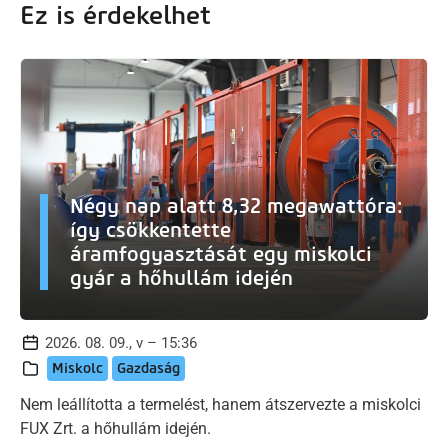
Ez is érdekelhet
Négy nap alatt 8,32 megawattóra:
így csökkentette
áramfogyasztását egy miskolci
gyár a hőhullám idején
2026. 08. 09., v – 15:36
Miskolc
Gazdaság
Nem leállította a termelést, hanem átszervezte a miskolci
FUX Zrt. a hőhullám idején.