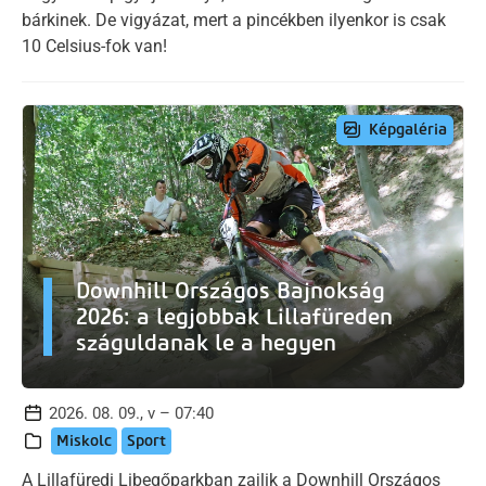
bárkinek. De vigyázat, mert a pincékben ilyenkor is csak
10 Celsius-fok van!
Képgaléria
Downhill Országos Bajnokság
2026: a legjobbak Lillafüreden
száguldanak le a hegyen
2026. 08. 09., v – 07:40
Miskolc
Sport
A Lillafüredi Libegőparkban zajlik a Downhill Országos