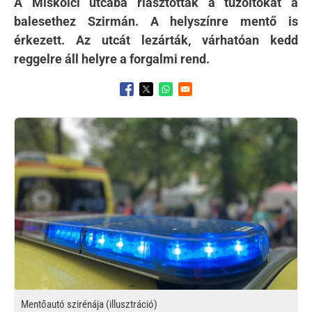
A Miskolci utcába riasztották a tűzoltókat a
balesethez Szirmán. A helyszínre mentő is
érkezett. Az utcát lezárták, várhatóan kedd
reggelre áll helyre a forgalmi rend.
Opens in a new window
Opens in a new window
Opens in a new window
Kép
Mentőautó szirénája (illusztráció)