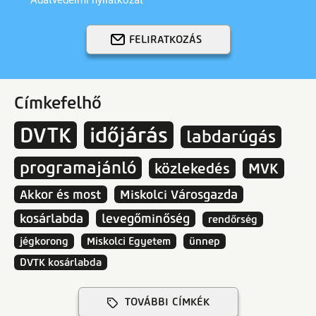
FELIRATKOZÁS
Címkefelhő
DVTK
időjárás
labdarúgás
programajánló
közlekedés
MVK
Akkor és most
Miskolci Városgazda
kosárlabda
levegőminőség
rendőrség
jégkorong
Miskolci Egyetem
ünnep
DVTK kosárlabda
TOVÁBBI CÍMKÉK