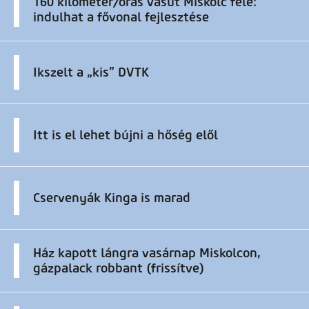
160 kilométer/órás vasút Miskolc felé:
indulhat a fővonal fejlesztése
Ikszelt a „kis” DVTK
Itt is el lehet bújni a hőség elől
Cservenyák Kinga is marad
Ház kapott lángra vasárnap Miskolcon,
gázpalack robbant (frissítve)