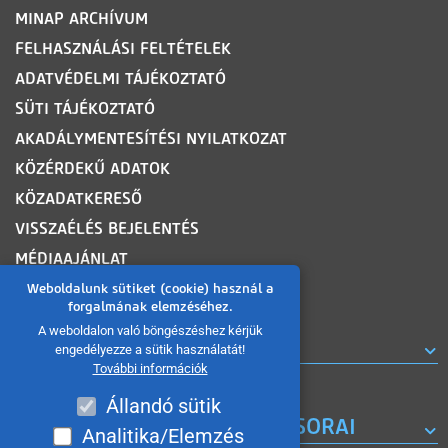
MINAP ARCHÍVUM
FELHASZNÁLÁSI FELTÉTELEK
ADATVÉDELMI TÁJÉKOZTATÓ
SÜTI TÁJÉKOZTATÓ
AKADÁLYMENTESÍTÉSI NYILATKOZAT
KÖZÉRDEKŰ ADATOK
KÖZADATKERESŐ
VISSZAÉLÉS BEJELENTÉS
MÉDIAAJÁNLAT
OLDALTÉRKÉP
Weboldalunk sütiket (cookie) használ a
forgalmának elemzéséhez.
A weboldalon való böngészéshez kérjük
ROVATOK
engedélyezze a sütik használatát!
További információk
Állandó sütik
A MISKOLC TV KORÁBBI MŰSORAI
Analitika/Elemzés