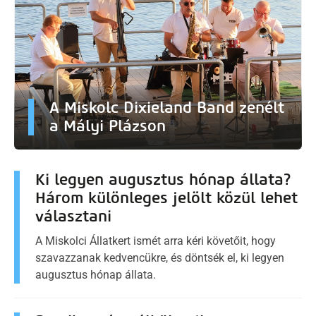
A Miskolc Dixieland Band zenélt
a Mályi Plázson
Ki legyen augusztus hónap állata?
Három különleges jelölt közül lehet
választani
A Miskolci Állatkert ismét arra kéri követőit, hogy
szavazzanak kedvencükre, és döntsék el, ki legyen
augusztus hónap állata.