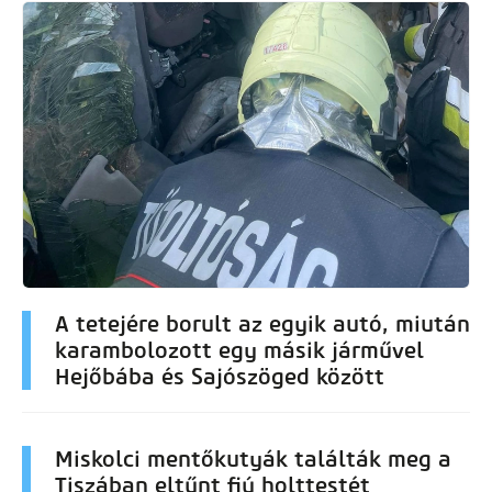
A tetejére borult az egyik autó, miután
karambolozott egy másik járművel
Hejőbába és Sajószöged között
Miskolci mentőkutyák találták meg a
Tiszában eltűnt fiú holttestét