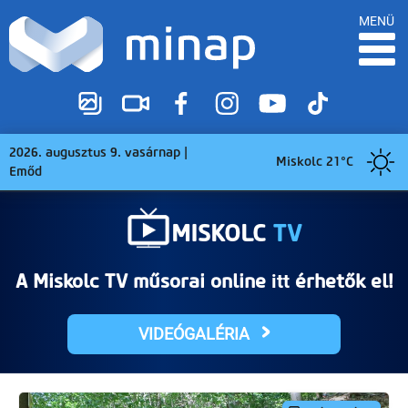
MENÜ
2026. augusztus 9. vasárnap |
Miskolc 21°C
Emőd
MISKOLC
TV
A Miskolc TV műsorai online
érhetők el!
itt
VIDEÓGALÉRIA