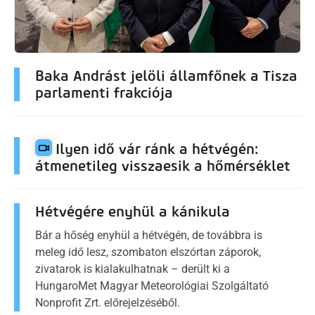
Baka Andrást jelöli államfőnek a Tisza
parlamenti frakciója
Ilyen idő vár ránk a hétvégén:
átmenetileg visszaesik a hőmérséklet
Hétvégére enyhül a kánikula
Bár a hőség enyhül a hétvégén, de továbbra is
meleg idő lesz, szombaton elszórtan záporok,
zivatarok is kialakulhatnak – derült ki a
HungaroMet Magyar Meteorológiai Szolgáltató
Nonprofit Zrt. előrejelzéséből.