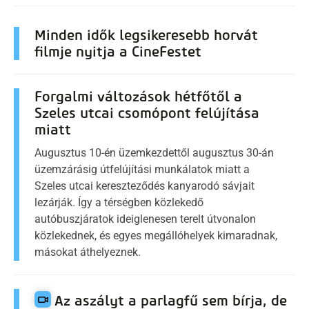
Minden idők legsikeresebb horvát
filmje nyitja a CineFestet
Forgalmi változások hétfőtől a
Szeles utcai csomópont felújítása
miatt
Augusztus 10-én üzemkezdettől augusztus 30-án
üzemzárásig útfelújítási munkálatok miatt a
Szeles utcai kereszteződés kanyarodó sávjait
lezárják. Így a térségben közlekedő
autóbuszjáratok ideiglenesen terelt útvonalon
közlekednek, és egyes megállóhelyek kimaradnak,
másokat áthelyeznek.
Az aszályt a parlagfű sem bírja, de