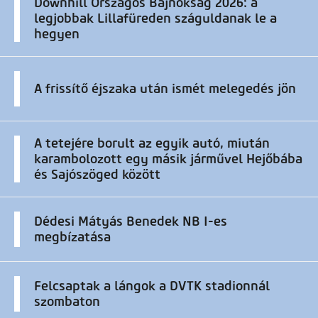
Downhill Országos Bajnokság 2026: a
legjobbak Lillafüreden száguldanak le a
hegyen
A frissítő éjszaka után ismét melegedés jön
A tetejére borult az egyik autó, miután
karambolozott egy másik járművel Hejőbába
és Sajószöged között
Dédesi Mátyás Benedek NB I-es
megbízatása
Felcsaptak a lángok a DVTK stadionnál
szombaton