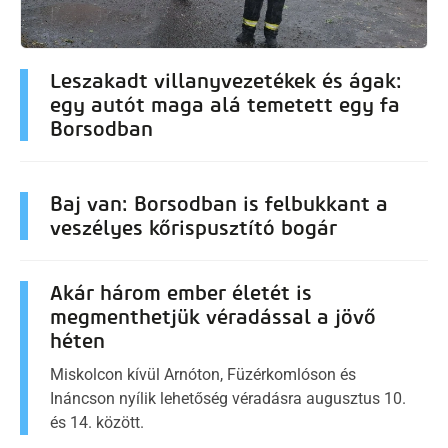
Leszakadt villanyvezetékek és ágak:
egy autót maga alá temetett egy fa
Borsodban
Baj van: Borsodban is felbukkant a
veszélyes kőrispusztító bogár
Akár három ember életét is
megmenthetjük véradással a jövő
héten
Miskolcon kívül Arnóton, Füzérkomlóson és
Ináncson nyílik lehetőség véradásra augusztus 10.
és 14. között.