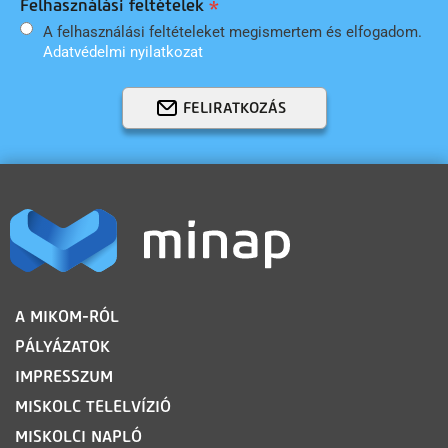
Felhasználási feltételek
A felhasználási feltételeket megismertem és elfogadom.
Adatvédelmi nyilatkozat
FELIRATKOZÁS
LÁBLÉC
A MIKOM-RÓL
PÁLYÁZATOK
IMPRESSZUM
MISKOLC TELELVÍZIÓ
MISKOLCI NAPLÓ