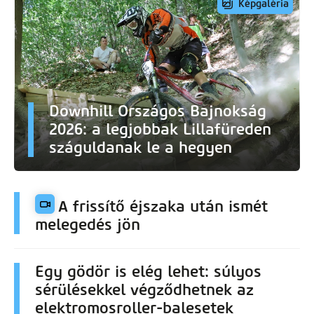
Downhill Országos Bajnokság
2026: a legjobbak Lillafüreden
száguldanak le a hegyen
A frissítő éjszaka után ismét
melegedés jön
Egy gödör is elég lehet: súlyos
sérülésekkel végződhetnek az
elektromosroller-balesetek