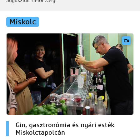
augusztus 14-től 23-ig!
Miskolc
Gin, gasztronómia és nyári esték
Miskolctapolcán