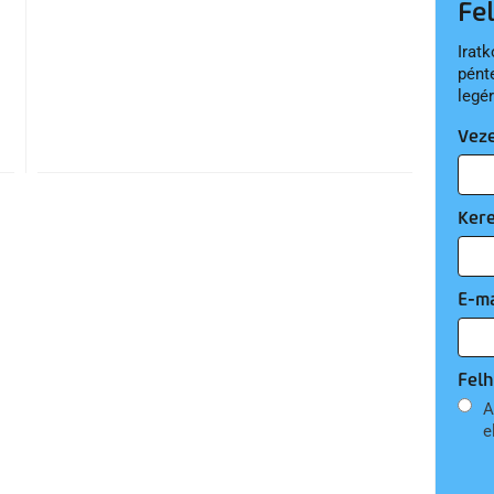
Fe
Iratk
pént
legé
Vez
Ker
E-ma
Felh
A
e