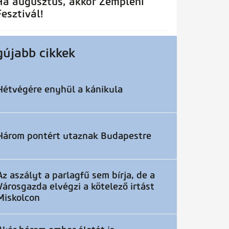
Ha augusztus, akkor Zempléni
Fesztivál!
gújabb cikkek
Hétvégére enyhül a kánikula
Három pontért utaznak Budapestre
Az aszályt a parlagfű sem bírja, de a
Városgazda elvégzi a kötelező irtást
Miskolcon