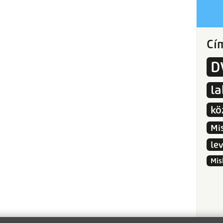
Cí
D
l
kö
Mi
le
Mis