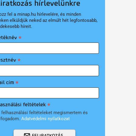
liratkozás hírlevelünkre
ozz fel a minap.hu hírlevelére, és minden
eken elküldjük neked az elmúlt hét legfontosabb,
rdekesebb híreit.
etéknév
esztnév
il cím
asználási feltételek
 felhasználási feltételeket megismertem és
lfogadom.
Adatvédelmi nyilatkozat
FELIRATKOZÁS