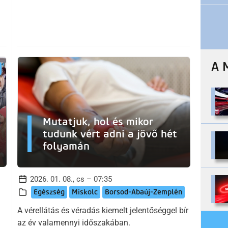
A 
Mutatjuk, hol és mikor
tudunk vért adni a jövő hét
folyamán
2026. 01. 08., cs – 07:35
Egészség
Miskolc
Borsod-Abaúj-Zemplén
A vérellátás és véradás kiemelt jelentőséggel bír
az év valamennyi időszakában.