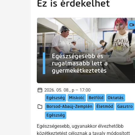
Ez is érdekelhet
Egészségesebb és
rugalmasabb lett a
gyermekétkeztetés
2026. 05. 08., p – 17:00
Egészség
Miskolc
Belföld
Oktatás
Borsod-Abaúj-Zemplén
Életmód
Gasztro
Egészség
Egészségesebb, ugyanakkor élvezhetőbb
közétkeztetést céloznak a tavaly módosított