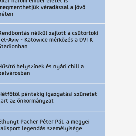
Akár három ember életét is
megmenthetjük véradással a jövő
héten
Rendbontás nélkül zajlott a csütörtöki
Tel-Aviv - Katowice mérkőzés a DVTK
Stadionban
Hűsítő helyszínek és nyári chill a
belvárosban
Hétfőtől péntekig igazgatási szünetet
tart az önkormányzat
Elhunyt Pacher Péter Pál, a megyei
ralisport legendás személyisége