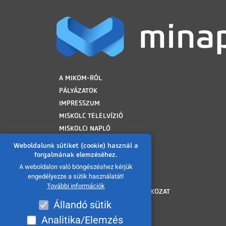
LÁBLÉC
A MIKOM-RÓL
PÁLYÁZATOK
IMPRESSZUM
MISKOLC TELELVÍZIÓ
MISKOLCI NAPLÓ
MINAP ARCHÍVUM
Weboldalunk sütiket (cookie) használ a
FELHASZNÁLÁSI FELTÉTELEK
forgalmának elemzéséhez.
ADATVÉDELMI TÁJÉKOZTATÓ
A weboldalon való böngészéshez kérjük
engedélyezze a sütik használatát!
SÜTI TÁJÉKOZTATÓ
További információk
AKADÁLYMENTESÍTÉSI NYILATKOZAT
Állandó sütik
KÖZÉRDEKŰ ADATOK
KÖZADATKERESŐ
Analitika/Elemzés