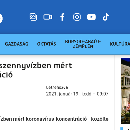
BORSOD-ABAÚJ-
GAZDASÁG
OKTATÁS
KULTÚR
ZEMPLÉN
 szennyvízben mért
áció
Létrehozva
2021. január 19., kedd – 09:07
ízben mért koronavírus-koncentráció - közölte