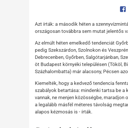
Op
Azt írták: a második héten a szennyvízmin
országosan továbbra sem mutat jelentős vá
Az elmúlt héten emelkedő tendenciát Győr
pedig Szekszárdon, Szolnokon és Veszprém
Debrecenben, Győrben, Salgótarjánban, Sz
öt Budapest környéki településen (Tököl, B
Százhalombatta) már alacsony, Pécsen az
Kiemelték, hogy a kedvező tendencia fennta
szabályok betartása: mindenki tartsa be a k
vannak, ne menjen közösségbe, maradjon ot
a legalább másfél méteres távolság megtart
alapos kézmosás is - írták.