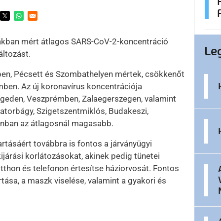
ens in a new window
Opens in a new window
Opens in a new window
tákban mért átlagos SARS-CoV-2-koncentráció
Le
ltozást.
ben, Pécsett és Szombathelyen mértek, csökkenőt
ben. Az új koronavírus koncentrációja
egeden, Veszprémben, Zalaegerszegen, valamint
iatorbágy, Szigetszentmiklós, Budakeszi,
onban az átlagosnál magasabb.
rtásáért továbbra is fontos a járványügyi
ijárási korlátozásokat, akinek pedig tünetei
thon és telefonon értesítse háziorvosát. Fontos
ása, a maszk viselése, valamint a gyakori és