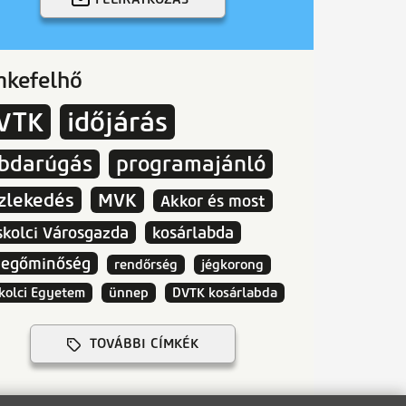
mkefelhő
VTK
időjárás
abdarúgás
programajánló
zlekedés
MVK
Akkor és most
skolci Városgazda
kosárlabda
vegőminőség
rendőrség
jégkorong
kolci Egyetem
ünnep
DVTK kosárlabda
TOVÁBBI CÍMKÉK