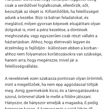
csak a serdülővel foglalkoznak, ellenőrzik, sőt,
beosztják az idejét is. Kifizetődőbb, ha felelősséget
adunk a kezébe. Bízz rá bátran feladatokat, és
meglátod, milyen gyorsan képesek elsajátítani olyan
dolgokat is, mint a pénz kezelése, a döntések
meghozatala, vagy egyszerűen csak részt vállalni a
háztartásban. Ahhoz, hogy életrevaló legyen és
érzelmileg is fejlődjön - különösen ebben a korban -
ahhoz nem folyamatos korlátozásokra van szüksége,
hanem arra, hogy megérezze, mivel jár a
felelősségvállalás.
A nevelésnek ezen szakasza pontosan olyan örömteli,
mint a megelőzőek, ha nem épp aggódással töltjük
meg. Amíg gyermekünk kicsi, és a támogatásunkra
szorul, örömmel ülünk le mellé a földre játszani.
Hányszor, de hányszor emeljük a magasba, ő pedig
hangosan kacag. A kamasz már a saját lábán áll,