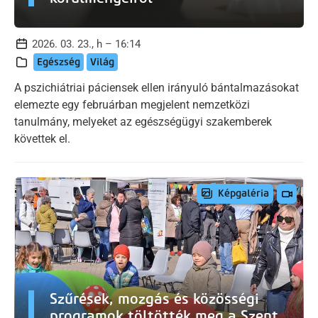
2026. 03. 23., h – 16:14
Egészség
Világ
A pszichiátriai páciensek ellen irányuló bántalmazásokat
elemezte egy februárban megjelent nemzetközi
tanulmány, melyeket az egészségügyi szakemberek
követtek el.
Képgaléria
Szűrések, mozgás és közösségi
programok töltötték meg a Szent