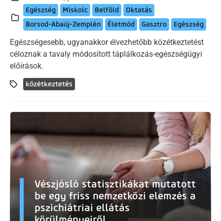
Egészség
Miskolc
Belföld
Oktatás
Borsod-Abaúj-Zemplén
Életmód
Gasztro
Egészség
Egészségesebb, ugyanakkor élvezhetőbb közétkeztetést
céloznak a tavaly módosított táplálkozás-egészségügyi
előírások.
közétkeztetés
Vészjósló statisztikákat mutatott
be egy friss nemzetközi elemzés a
pszichiátriai ellátás
körülményeiről