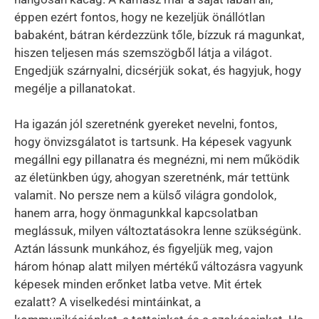
éppen ezért fontos, hogy ne kezeljük önállótlan
babaként, bátran kérdezzünk tőle, bízzuk rá magunkat,
hiszen teljesen más szemszögből látja a világot.
Engedjük szárnyalni, dicsérjük sokat, és hagyjuk, hogy
megélje a pillanatokat.
Ha igazán jól szeretnénk gyereket nevelni, fontos,
hogy önvizsgálatot is tartsunk. Ha képesek vagyunk
megállni egy pillanatra és megnézni, mi nem működik
az életünkben úgy, ahogyan szeretnénk, már tettünk
valamit. No persze nem a külső világra gondolok,
hanem arra, hogy önmagunkkal kapcsolatban
meglássuk, milyen változtatásokra lenne szükségünk.
Aztán lássunk munkához, és figyeljük meg, vajon
három hónap alatt milyen mértékű változásra vagyunk
képesek minden erőnket latba vetve. Mit értek
ezalatt? A viselkedési mintáinkat, a