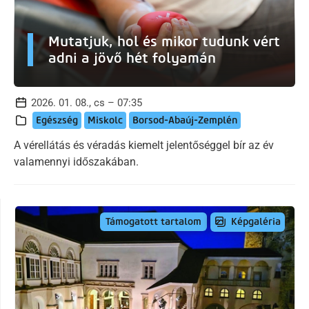
Mutatjuk, hol és mikor tudunk vért
adni a jövő hét folyamán
2026. 01. 08., cs – 07:35
Egészség
Miskolc
Borsod-Abaúj-Zemplén
A vérellátás és véradás kiemelt jelentőséggel bír az év
valamennyi időszakában.
Képgaléria
Támogatott tartalom