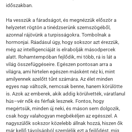
időszakban.
Ha vesszük a fáradságot, és megnézzük először a
helyzetet rögtön a tinédzserünk szemszögéből,
azonnal rájövünk a turpisságokra. Tombolnak a
hormonjai. Ráadásul úgy, hogy sokszor azt érezzük,
még az intelligenciáját is elrabolják másodpercek
alatt. Rohamtempóban fejlődik, mi több, rá is lát a
világ összefüggéseire. Egészen pontosan arra a
világra, ami hirtelen egészen másként néz ki, mint
amilyennek azelőtt tűnt számára. Az élet minden
egyes nap változik, nemcsak benne, hanem körülötte
is. Azok az emberek, akik addig körülvették, váratlanul
hús–vér nők és férfiak lesznek. Fontos, hogy
megértsük, minden új neki, és máson sem dolgozik,
csak hogy valahogyan megbékéljen az egésszel. A
nagyszülők sokszor közelebb állnak hozzá, hiszen ők
már kellő távolságból szemlélik ezt a fejlődést, míg