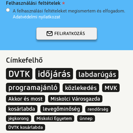
Felhasználási feltételek
A felhasználási feltételeket megismertem és elfogadom.
Adatvédelmi nyilatkozat
FELIRATKOZÁS
Címkefelhő
DVTK
időjárás
labdarúgás
programajánló
közlekedés
MVK
Akkor és most
Miskolci Városgazda
kosárlabda
levegőminőség
rendőrség
jégkorong
Miskolci Egyetem
ünnep
DVTK kosárlabda