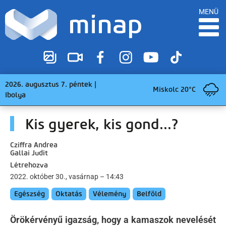
MENÜ
2026. augusztus 7. péntek |
Miskolc 20°C
Ibolya
Kis gyerek, kis gond...?
Cziffra Andrea
Gallai Judit
Létrehozva
2022. október 30., vasárnap – 14:43
Egészség
Oktatás
Vélemény
Belföld
Örökérvényű igazság, hogy a kamaszok nevelését