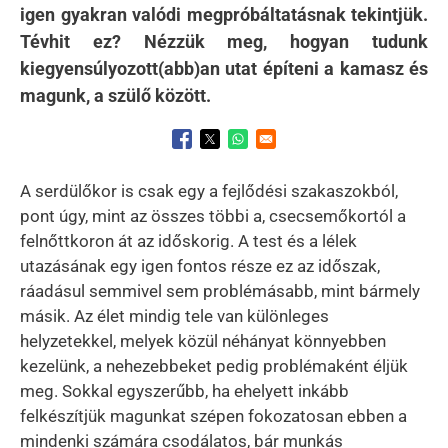
igen gyakran valódi megpróbáltatásnak tekintjük.
Tévhit ez? Nézzük meg, hogyan tudunk
kiegyensúlyozott(abb)an utat építeni a kamasz és
magunk, a szülő között.
Opens in a new window
Opens in a new window
Opens in a new window
A serdülőkor is csak egy a fejlődési szakaszokból,
pont úgy, mint az összes többi a, csecsemőkortól a
felnőttkoron át az időskorig. A test és a lélek
utazásának egy igen fontos része ez az időszak,
ráadásul semmivel sem problémásabb, mint bármely
másik. Az élet mindig tele van különleges
helyzetekkel, melyek közül néhányat könnyebben
kezelünk, a nehezebbeket pedig problémaként éljük
meg. Sokkal egyszerűbb, ha ehelyett inkább
felkészítjük magunkat szépen fokozatosan ebben a
mindenki számára csodálatos, bár munkás