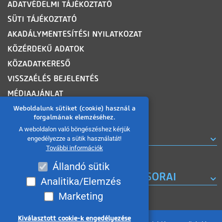
ADATVÉDELMI TÁJÉKOZTATÓ
SÜTI TÁJÉKOZTATÓ
AKADÁLYMENTESÍTÉSI NYILATKOZAT
KÖZÉRDEKŰ ADATOK
KÖZADATKERESŐ
VISSZAÉLÉS BEJELENTÉS
MÉDIAAJÁNLAT
OLDALTÉRKÉP
Weboldalunk sütiket (cookie) használ a
forgalmának elemzéséhez.
A weboldalon való böngészéshez kérjük
ROVATOK
engedélyezze a sütik használatát!
További információk
Állandó sütik
A MISKOLC TV KORÁBBI MŰSORAI
Analitika/Elemzés
Marketing
Kiválasztott cookie-k engedélyezése