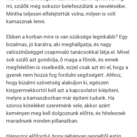
mi, szülők még sokszor belefeszülünk a nevelésébe.
Mintha teljesen elfelejtettük volna, milyen is volt
kamasznak lenni.
Ebben a korban mire is van szüksége leginkább? Egy
bizalmas, jó barátra, aki meghallgatja, és nagy
valószínűséggel csapnivaló tanácsokkal látja el. Mivel
sok szülő azt gondolja, ő maga a főnök, és ennek
megfelelően is viselkedik, ezzel csak azt éri el, hogy a
gyerek nem hozzá fog fordulni segítségért. Ahhoz,
hogy bizalmi szövetség alakuljon ki, egészen
kisgyermekkortól kell azt a kapcsolatot kiépíteni,
melyre a kamaszkorban már építeni tudunk. Ha
szoros köteléket szeretnénk vele, akkor azért
keményen meg kell dolgoznunk előtte, és hitelesnek
maradnunk minden pillanatban.
Hányszor előfordul, hogy néhányan reggeltől estig