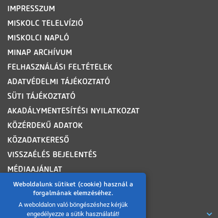
IMPRESSZUM
MISKOLC TELELVÍZIÓ
MISKOLCI NAPLÓ
MINAP ARCHÍVUM
FELHASZNÁLÁSI FELTÉTELEK
ADATVÉDELMI TÁJÉKOZTATÓ
SÜTI TÁJÉKOZTATÓ
AKADÁLYMENTESÍTÉSI NYILATKOZAT
KÖZÉRDEKŰ ADATOK
KÖZADATKERESŐ
VISSZAÉLÉS BEJELENTÉS
MÉDIAAJÁNLAT
OLDALTÉRKÉP
Weboldalunk sütiket (cookie) használ a
forgalmának elemzéséhez.
A weboldalon való böngészéshez kérjük
ROVATOK
engedélyezze a sütik használatát!