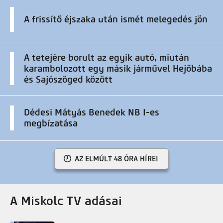
A frissítő éjszaka után ismét melegedés jön
A tetejére borult az egyik autó, miután
karambolozott egy másik járművel Hejőbába
és Sajószöged között
Dédesi Mátyás Benedek NB I-es
megbízatása
AZ ELMÚLT 48 ÓRA HÍREI
A Miskolc TV adásai