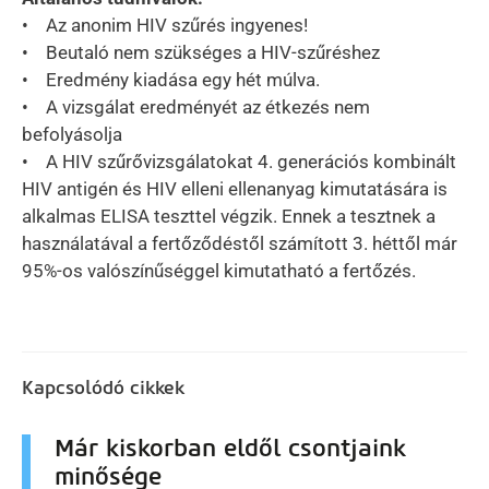
• Az anonim HIV szűrés ingyenes!
• Beutaló nem szükséges a HIV-szűréshez
• Eredmény kiadása egy hét múlva.
• A vizsgálat eredményét az étkezés nem
befolyásolja
• A HIV szűrővizsgálatokat 4. generációs kombinált
HIV antigén és HIV elleni ellenanyag kimutatására is
alkalmas ELISA teszttel végzik. Ennek a tesztnek a
használatával a fertőződéstől számított 3. héttől már
95%-os valószínűséggel kimutatható a fertőzés.
Kapcsolódó cikkek
Már kiskorban eldől csontjaink
minősége