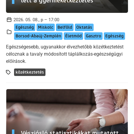
lett a gyermekétkeztetés
2026. 05. 08., p – 17:00
Egészség
Miskolc
Belföld
Oktatás
Borsod-Abaúj-Zemplén
Életmód
Gasztro
Egészség
Egészségesebb, ugyanakkor élvezhetőbb közétkeztetést
céloznak a tavaly módosított táplálkozás-egészségügyi
előírások.
közétkeztetés
Vészjósló statisztikákat mutatott