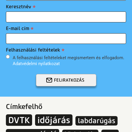
Keresztnév
E-mail cím
Felhasználási feltételek
A felhasználási feltételeket megismertem és elfogadom.
Adatvédelmi nyilatkozat
FELIRATKOZÁS
Címkefelhő
DVTK
időjárás
labdarúgás