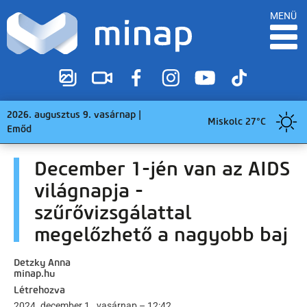
MENÜ
2026. augusztus 9. vasárnap |
Miskolc 27°C
Emőd
December 1-jén van az AIDS
világnapja -
szűrővizsgálattal
megelőzhető a nagyobb baj
Detzky Anna
minap.hu
Létrehozva
2024. december 1., vasárnap – 12:42