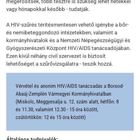
megerősítsék, több tesztre is szükség lehet hetekkel
vagy hónapokkal később - tudatják.
A HIV-szűrés térítésmentesen vehető igénybe a bőr-
és nemibeteggondozó intézetekben, valamint a
kormányhivatalok és a Nemzeti Népegészségügyi és
Gyógyszerészeti Központ HIV/AIDS tanácsadójában.
Ezen kívül néhány civil szervezet is biztosít
lehetőséget a szűrővizsgálatra - teszik hozzá.
Vérvétel és anonim HIV/AIDS tanácsadás a Borsod-
Abaúj-Zemplén Vármegyei Kormányhivatalban
(Miskolc, Meggyesalja u. 12. szám alatt, hétfőn: 8
és 11.30, valamint 12.30 - 15 óra között,
csütörtökön: 12 és 15 óra között)
Általános tudnivalók: