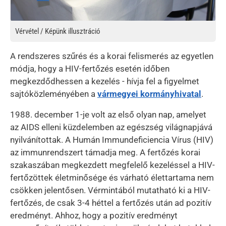
Vérvétel / Képünk illusztráció
A rendszeres szűrés és a korai felismerés az egyetlen
módja, hogy a HIV-fertőzés esetén időben
megkezdődhessen a kezelés - hívja fel a figyelmet
sajtóközleményében a
vármegyei kormányhivatal
.
1988. december 1-je volt az első olyan nap, amelyet
az AIDS elleni küzdelemben az egészség világnapjává
nyilvánítottak. A Humán Immundeficiencia Vírus (HIV)
az immunrendszert támadja meg. A fertőzés korai
szakaszában megkezdett megfelelő kezeléssel a HIV-
fertőzöttek életminősége és várható élettartama nem
csökken jelentősen. Vérmintából mutatható ki a HIV-
fertőzés, de csak 3-4 héttel a fertőzés után ad pozitív
eredményt. Ahhoz, hogy a pozitív eredményt