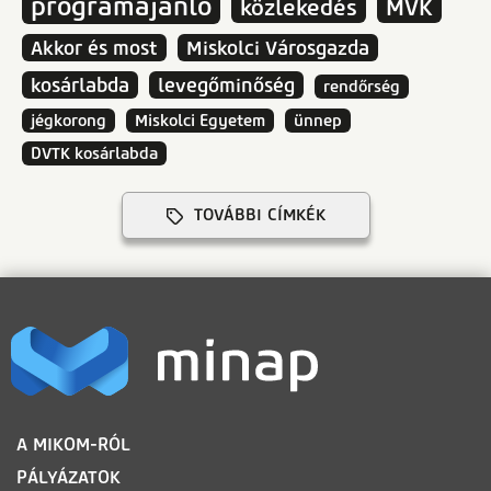
programajánló
közlekedés
MVK
Akkor és most
Miskolci Városgazda
kosárlabda
levegőminőség
rendőrség
jégkorong
Miskolci Egyetem
ünnep
DVTK kosárlabda
TOVÁBBI CÍMKÉK
LÁBLÉC
A MIKOM-RÓL
PÁLYÁZATOK