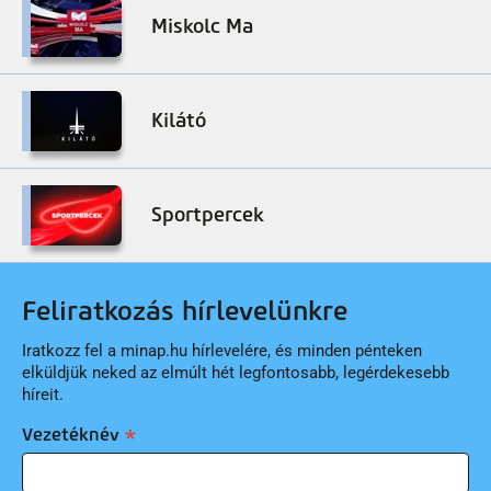
Miskolc Ma
Kilátó
Sportpercek
Feliratkozás hírlevelünkre
Iratkozz fel a minap.hu hírlevelére, és minden pénteken
elküldjük neked az elmúlt hét legfontosabb, legérdekesebb
híreit.
Vezetéknév