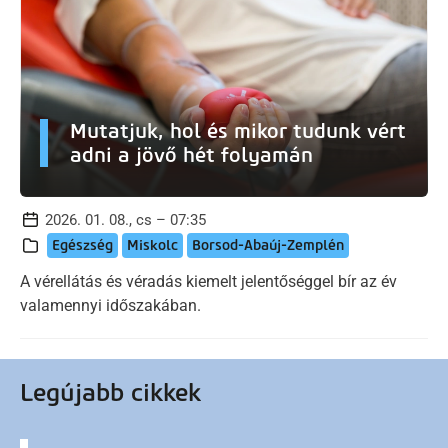
Mutatjuk, hol és mikor tudunk vért
adni a jövő hét folyamán
2026. 01. 08., cs – 07:35
Egészség
Miskolc
Borsod-Abaúj-Zemplén
A vérellátás és véradás kiemelt jelentőséggel bír az év
valamennyi időszakában.
Legújabb cikkek