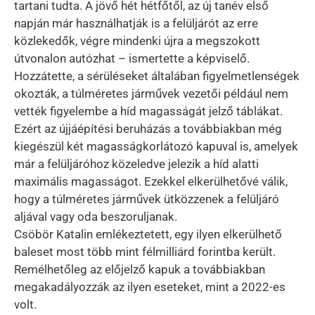
tartani tudta. A jövő hét hétfőtől, az új tanév első
napján már használhatják is a felüljárót az erre
közlekedők, végre mindenki újra a megszokott
útvonalon autózhat – ismertette a képviselő.
Hozzátette, a sérüléseket általában figyelmetlenségek
okozták, a túlméretes járművek vezetői például nem
vették figyelembe a híd magasságát jelző táblákat.
Ezért az újjáépítési beruházás a továbbiakban még
kiegészül két magasságkorlátozó kapuval is, amelyek
már a felüljáróhoz közeledve jelezik a híd alatti
maximális magasságot. Ezekkel elkerülhetővé válik,
hogy a túlméretes járművek ütközzenek a felüljáró
aljával vagy oda beszoruljanak.
Csöbör Katalin emlékeztetett, egy ilyen elkerülhető
baleset most több mint félmilliárd forintba került.
Remélhetőleg az előjelző kapuk a továbbiakban
megakadályozzák az ilyen eseteket, mint a 2022-es
volt.