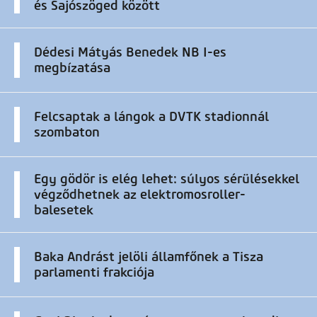
és Sajószöged között
Dédesi Mátyás Benedek NB I-es
megbízatása
Felcsaptak a lángok a DVTK stadionnál
szombaton
Egy gödör is elég lehet: súlyos sérülésekkel
végződhetnek az elektromosroller-
balesetek
Baka Andrást jelöli államfőnek a Tisza
parlamenti frakciója