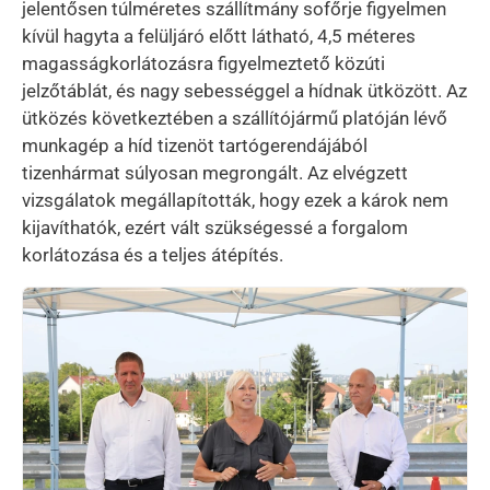
jelentősen túlméretes szállítmány sofőrje figyelmen
kívül hagyta a felüljáró előtt látható, 4,5 méteres
magasságkorlátozásra figyelmeztető közúti
jelzőtáblát, és nagy sebességgel a hídnak ütközött. Az
ütközés következtében a szállítójármű platóján lévő
munkagép a híd tizenöt tartógerendájából
tizenhármat súlyosan megrongált. Az elvégzett
vizsgálatok megállapították, hogy ezek a károk nem
kijavíthatók, ezért vált szükségessé a forgalom
korlátozása és a teljes átépítés.
Kép