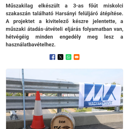
Műszakilag elkészült a 3-as főút miskolci
szakaszán található Harsányi felüljáró átépítése.
A projektet a kivitelező készre jelentette, a
műszaki átadás-átvételi eljárás folyamatban van,
hétvégéig minden engedély meg lesz a
használatbavételhez.
Opens in a new window
Opens in a new window
Opens in a new window
Kép