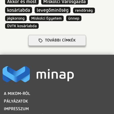
Akkor és most
Miskolci Városgazda
kosárlabda
levegőminőség
rendőrség
jégkorong
Miskolci Egyetem
ünnep
DVTK kosárlabda
TOVÁBBI CÍMKÉK
LÁBLÉC
A MIKOM-RÓL
PÁLYÁZATOK
IMPRESSZUM