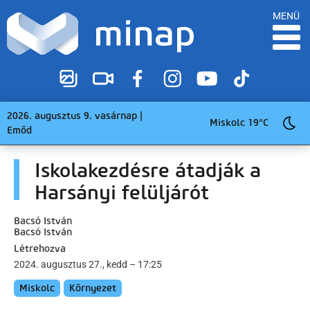
MENÜ
2026. augusztus 9. vasárnap |
Miskolc 19°C
Emőd
Iskolakezdésre átadják a
Harsányi felüljárót
Bacsó István
Bacsó István
Létrehozva
2024. augusztus 27., kedd – 17:25
Miskolc
Környezet