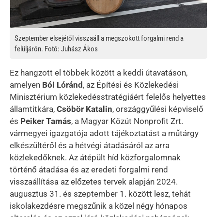
Szeptember elsejétől visszaáll a megszokott forgalmi rend a
felüljárón. Fotó: Juhász Ákos
Ez hangzott el többek között a keddi útavatáson,
amelyen
Bói Lóránd
, az Építési és Közlekedési
Minisztérium közlekedésstratégiáért felelős helyettes
államtitkára,
Csöbör Katalin
, országgyűlési képviselő
és
Peiker Tamás
, a Magyar Közút Nonprofit Zrt.
vármegyei igazgatója adott tájékoztatást a műtárgy
elkészültéről és a hétvégi átadásáról az arra
közlekedőknek. Az átépült híd közforgalomnak
történő átadása és az eredeti forgalmi rend
visszaállítása az előzetes tervek alapján 2024.
augusztus 31. és szeptember 1. között lesz, tehát
iskolakezdésre megszűnik a közel négy hónapos