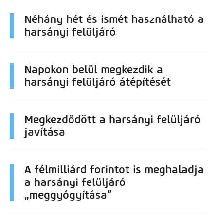
Néhány hét és ismét használható a
harsányi felüljáró
Napokon belül megkezdik a
harsányi felüljáró átépítését
Megkezdődött a harsányi felüljáró
javítása
A félmilliárd forintot is meghaladja
a harsányi felüljáró
„meggyógyítása”