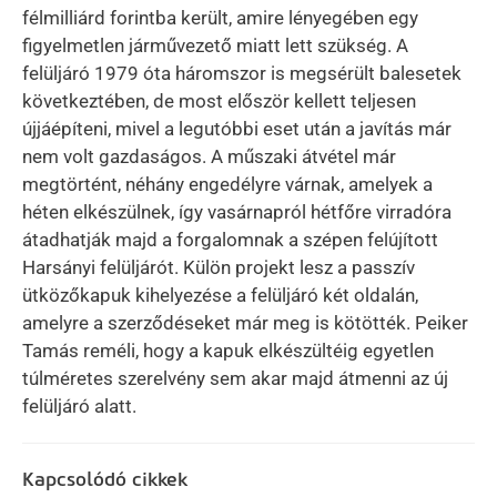
félmilliárd forintba került, amire lényegében egy
figyelmetlen járművezető miatt lett szükség. A
felüljáró 1979 óta háromszor is megsérült balesetek
következtében, de most először kellett teljesen
újjáépíteni, mivel a legutóbbi eset után a javítás már
nem volt gazdaságos. A műszaki átvétel már
megtörtént, néhány engedélyre várnak, amelyek a
héten elkészülnek, így vasárnapról hétfőre virradóra
átadhatják majd a forgalomnak a szépen felújított
Harsányi felüljárót. Külön projekt lesz a passzív
ütközőkapuk kihelyezése a felüljáró két oldalán,
amelyre a szerződéseket már meg is kötötték. Peiker
Tamás reméli, hogy a kapuk elkészültéig egyetlen
túlméretes szerelvény sem akar majd átmenni az új
felüljáró alatt.
Kapcsolódó cikkek