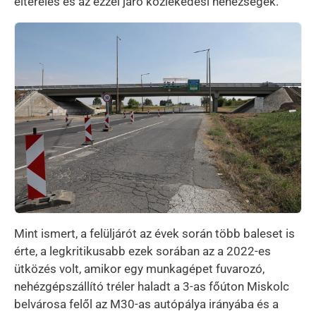
elterelés és az ezzel járó közlekedési nehézségek.
Kép
Mint ismert, a felüljárót az évek során több baleset is
érte, a legkritikusabb ezek sorában az a 2022-es
ütközés volt, amikor egy munkagépet fuvarozó,
nehézgépszállító tréler haladt a 3-as főúton Miskolc
belvárosa felől az M30-as autópálya irányába és a