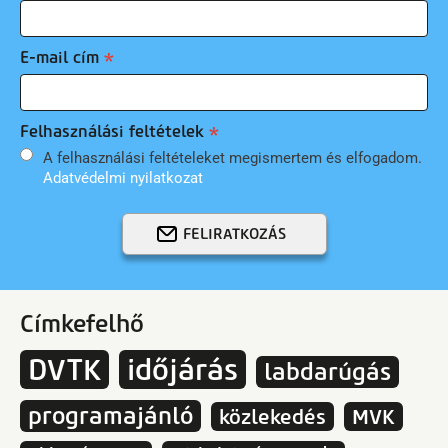
E-mail cím
Felhasználási feltételek
A felhasználási feltételeket megismertem és elfogadom.
Adatvédelmi nyilatkozat
FELIRATKOZÁS
Címkefelhő
DVTK
időjárás
labdarúgás
programajánló
közlekedés
MVK