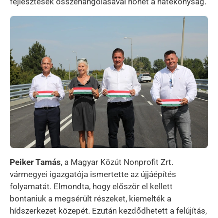
fejlesztések összehangolásával nőhet a hatékonyság.
Kép
Peiker Tamás
, a Magyar Közút Nonprofit Zrt.
vármegyei igazgatója ismertette az újjáépítés
folyamatát. Elmondta, hogy először el kellett
bontaniuk a megsérült részeket, kiemelték a
hídszerkezet közepét. Ezután kezdődhetett a felújítás,