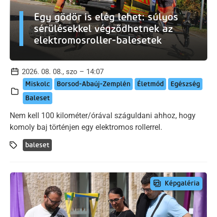
Egy gödör is elég lehet: súlyos
sérülésekkel végződhetnek az
elektromosroller-balesetek
2026. 08. 08., szo – 14:07
Miskolc
Borsod-Abaúj-Zemplén
Életmód
Egészség
Baleset
Nem kell 100 kilométer/órával száguldani ahhoz, hogy
komoly baj történjen egy elektromos rollerrel.
baleset
Képgaléria