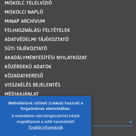
MISKOLC TELELVÍZIÓ
MISKOLCI NAPLÓ
MINAP ARCHÍVUM
FELHASZNÁLÁSI FELTÉTELEK
ADATVÉDELMI TÁJÉKOZTATÓ
SÜTI TÁJÉKOZTATÓ
AKADÁLYMENTESÍTÉSI NYILATKOZAT
KÖZÉRDEKŰ ADATOK
KÖZADATKERESŐ
VISSZAÉLÉS BEJELENTÉS
MÉDIAAJÁNLAT
OLDALTÉRKÉP
Weboldalunk sütiket (cookie) használ a
forgalmának elemzéséhez.
A weboldalon való böngészéshez kérjük
ROVATOK
engedélyezze a sütik használatát!
További információk