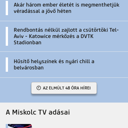
Akár három ember életét is megmenthetjük
véradással a jövő héten
Rendbontás nélkül zajlott a csütörtöki Tel-
Aviv - Katowice mérkőzés a DVTK
Stadionban
Hűsítő helyszínek és nyári chill a
belvárosban
AZ ELMÚLT 48 ÓRA HÍREI
A Miskolc TV adásai