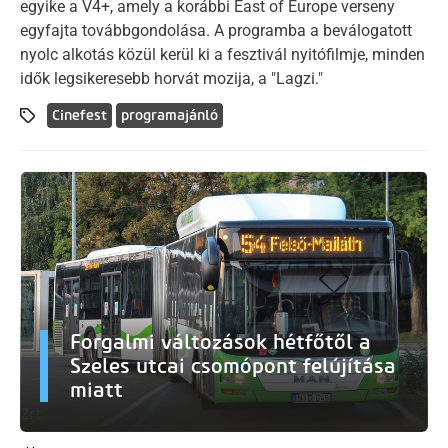
egyike a V4+, amely a korábbi East of Europe verseny
egyfajta továbbgondolása. A programba a beválogatott
nyolc alkotás közül kerül ki a fesztivál nyitófilmje, minden
idők legsikeresebb horvát mozija, a "Lagzi."
Cinefest
programajánló
Forgalmi változások hétfőtől a
Szeles utcai csomópont felújítása
miatt