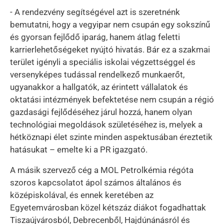
- A rendezvény segítségével azt is szeretnénk
bemutatni, hogy a vegyipar nem csupán egy sokszínű
és gyorsan fejlődő iparág, hanem átlag feletti
karrierlehetőségeket nyújtó hivatás. Bár ez a szakmai
terület igényli a speciális iskolai végzettséggel és
versenyképes tudással rendelkező munkaerőt,
ugyanakkor a hallgatók, az érintett vállalatok és
oktatási intézmények befektetése nem csupán a régió
gazdasági fejlődéséhez járul hozzá, hanem olyan
technológiai megoldások születéséhez is, melyek a
hétköznapi élet szinte minden aspektusában éreztetik
hatásukat – emelte ki a PR igazgató.
A másik szervező cég a MOL Petrolkémia régóta
szoros kapcsolatot ápol számos általános és
középiskolával, és ennek keretében az
Egyetemvárosban közel kétszáz diákot fogadhattak
Tiszaújvárosból, Debrecenből, Hajdúnánásról és