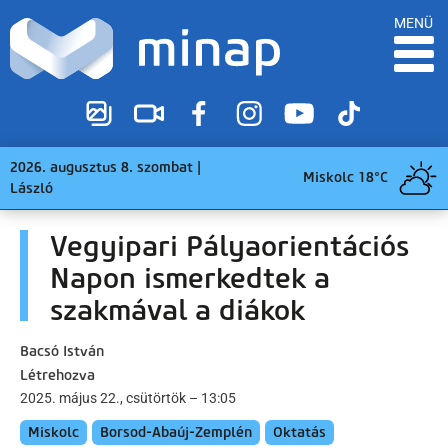
MENÜ
2026. augusztus 8. szombat |
Miskolc 18°C
László
Vegyipari Pályaorientációs
Napon ismerkedtek a
szakmával a diákok
Bacsó István
Létrehozva
2025. május 22., csütörtök – 13:05
Miskolc
Borsod-Abaúj-Zemplén
Oktatás