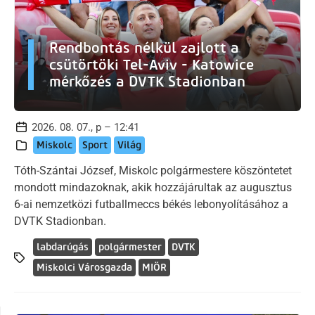
Rendbontás nélkül zajlott a
csütörtöki Tel-Aviv - Katowice
mérkőzés a DVTK Stadionban
2026. 08. 07., p – 12:41
Miskolc
Sport
Világ
Tóth-Szántai József, Miskolc polgármestere köszöntetet
mondott mindazoknak, akik hozzájárultak az augusztus
6-ai nemzetközi futballmeccs békés lebonyolításához a
DVTK Stadionban.
labdarúgás
polgármester
DVTK
Miskolci Városgazda
MIÖR