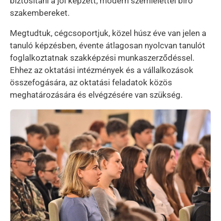
biztosítani a jól képzett, modern szemlélettel bíró
szakembereket.
Megtudtuk, cégcsoportjuk, közel húsz éve van jelen a
tanuló képzésben, évente átlagosan nyolcvan tanulót
foglalkoztatnak szakképzési munkaszerződéssel.
Ehhez az oktatási intézmények és a vállalkozások
összefogására, az oktatási feladatok közös
meghatározására és elvégzésére van szükség.
Kép