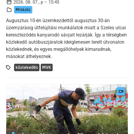
2026. 08. 07., p – 15:45
Miskolc
Augusztus 10-én üzemkezdettől augusztus 30-án
üzemzárásig útfelújítási munkálatok miatt a Szeles utcai
kereszteződés kanyarodó sávjait lezárják. Így a térségben
közlekedő autóbuszjáratok ideiglenesen terelt útvonalon
közlekednek, és egyes megállóhelyek kimaradnak,
másokat áthelyeznek.
közlekedés
MVK