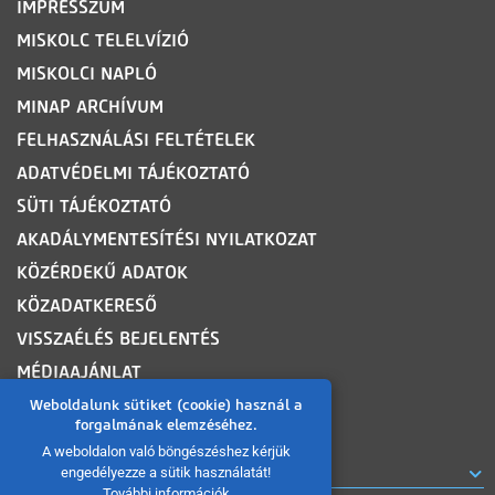
IMPRESSZUM
MISKOLC TELELVÍZIÓ
MISKOLCI NAPLÓ
MINAP ARCHÍVUM
FELHASZNÁLÁSI FELTÉTELEK
ADATVÉDELMI TÁJÉKOZTATÓ
SÜTI TÁJÉKOZTATÓ
AKADÁLYMENTESÍTÉSI NYILATKOZAT
KÖZÉRDEKŰ ADATOK
KÖZADATKERESŐ
VISSZAÉLÉS BEJELENTÉS
MÉDIAAJÁNLAT
OLDALTÉRKÉP
Weboldalunk sütiket (cookie) használ a
forgalmának elemzéséhez.
A weboldalon való böngészéshez kérjük
ROVATOK
engedélyezze a sütik használatát!
További információk