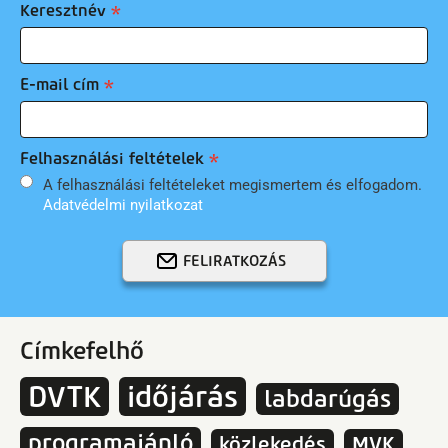
Keresztnév
E-mail cím
Felhasználási feltételek
A felhasználási feltételeket megismertem és elfogadom.
Adatvédelmi nyilatkozat
FELIRATKOZÁS
Címkefelhő
DVTK
időjárás
labdarúgás
programajánló
közlekedés
MVK