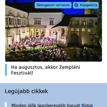
Képgaléria
Támogatott tartalom
Ha augusztus, akkor Zempléni
Fesztivál!
Legújabb cikkek
Minden idők legsikeresebb horvát filmje