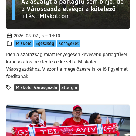
Az aszályt a parlagfű sem bírja, de
a Városgazda elvégzi a kötelező
irtást Miskolcon
2026. 08. 07., p – 14:10
Miskolc
Egészség
Környezet
Idén a szárazság miatt lényegesen kevesebb parlagfűvel
kapcsolatos bejelentés érkezett a Miskolci
Városgazdához. Viszont a megelőzésre is kellő figyelmet
fordítanak.
Miskolci Városgazda
allergia