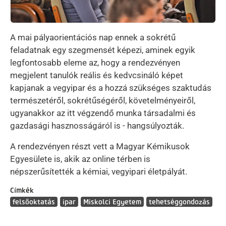
A mai pályaorientációs nap ennek a sokrétű
feladatnak egy szegmensét képezi, aminek egyik
legfontosabb eleme az, hogy a rendezvényen
megjelent tanulók reális és kedvcsináló képet
kapjanak a vegyipar és a hozzá szükséges szaktudás
természetéről, sokrétűségéről, követelményeiről,
ugyanakkor az itt végzendő munka társadalmi és
gazdasági hasznosságáról is - hangsúlyozták.
A rendezvényen részt vett a Magyar Kémikusok
Egyesülete is, akik az online térben is
népszerűsítették a kémiai, vegyipari életpályát.
Címkék
felsőoktatás
ipar
Miskolci Egyetem
tehetséggondozás