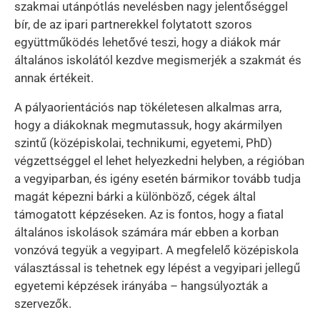
szakmai utánpótlás nevelésben nagy jelentőséggel
bír, de az ipari partnerekkel folytatott szoros
együttműködés lehetővé teszi, hogy a diákok már
általános iskolától kezdve megismerjék a szakmát és
annak értékeit.
A pályaorientációs nap tökéletesen alkalmas arra,
hogy a diákoknak megmutassuk, hogy akármilyen
szintű (középiskolai, technikumi, egyetemi, PhD)
végzettséggel el lehet helyezkedni helyben, a régióban
a vegyiparban, és igény esetén bármikor tovább tudja
magát képezni bárki a különböző, cégek által
támogatott képzéseken. Az is fontos, hogy a fiatal
általános iskolások számára már ebben a korban
vonzóvá tegyük a vegyipart. A megfelelő középiskola
választással is tehetnek egy lépést a vegyipari jellegű
egyetemi képzések irányába – hangsúlyozták a
szervezők.