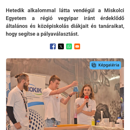
Hetedik alkalommal látta vendégül a Miskolci
Egyetem a régió vegyipar iránt érdeklődő
általános és középiskolás diákjait és tanáraikat,
hogy segítse a pályaválasztást.
Opens in a new window
Opens in a new window
Opens in a new window
Preview Image