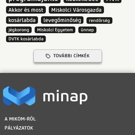
Akkor és most
Miskolci Városgazda
kosárlabda
levegőminőség
rendőrség
jégkorong
Miskolci Egyetem
ünnep
DVTK kosárlabda
TOVÁBBI CÍMKÉK
LÁBLÉC
A MIKOM-RÓL
PÁLYÁZATOK