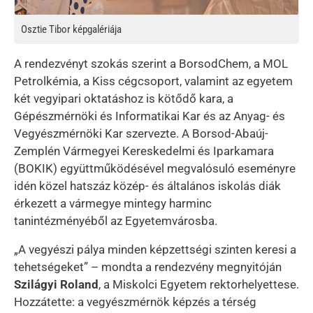
Osztie Tibor képgalériája
A rendezvényt szokás szerint a BorsodChem, a MOL
Petrolkémia, a Kiss cégcsoport, valamint az egyetem
két vegyipari oktatáshoz is kötődő kara, a
Gépészmérnöki és Informatikai Kar és az Anyag- és
Vegyészmérnöki Kar szervezte. A Borsod-Abaúj-
Zemplén Vármegyei Kereskedelmi és Iparkamara
(BOKIK) együttműködésével megvalósuló eseményre
idén közel hatszáz közép- és általános iskolás diák
érkezett a vármegye mintegy harminc
tanintézményéből az Egyetemvárosba.
„A vegyészi pálya minden képzettségi szinten keresi a
tehetségeket” – mondta a rendezvény megnyitóján
Szilágyi Roland
, a Miskolci Egyetem rektorhelyettese.
Hozzátette: a vegyészmérnök képzés a térség