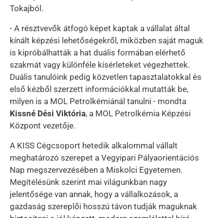
Tokajból.
- A résztvevők átfogó képet kaptak a vállalat által
kínált képzési lehetőségekről, miközben saját maguk
is kipróbálhatták a hat duális formában elérhető
szakmát vagy különféle kísérleteket végezhettek.
Duális tanulóink pedig közvetlen tapasztalatokkal és
első kézből szerzett információkkal mutatták be,
milyen is a MOL Petrolkémiánál tanulni - mondta
Kissné Dési Viktória
, a MOL Petrolkémia Képzési
Központ vezetője.
A KISS Cégcsoport hetedik alkalommal vállalt
meghatározó szerepet a Vegyipari Pályaorientációs
Nap megszervezésében a Miskolci Egyetemen.
Megítélésünk szerint mai világunkban nagy
jelentősége van annak, hogy a vállalkozások, a
gazdaság szereplői hosszú távon tudják maguknak