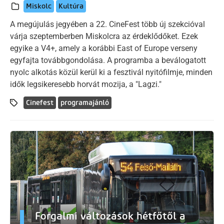
Miskolc
Kultúra
A megújulás jegyében a 22. CineFest több új szekcióval
várja szeptemberben Miskolcra az érdeklődőket. Ezek
egyike a V4+, amely a korábbi East of Europe verseny
egyfajta továbbgondolása. A programba a beválogatott
nyolc alkotás közül kerül ki a fesztivál nyitófilmje, minden
idők legsikeresebb horvát mozija, a "Lagzi."
Cinefest
programajánló
Forgalmi változások hétfőtől a