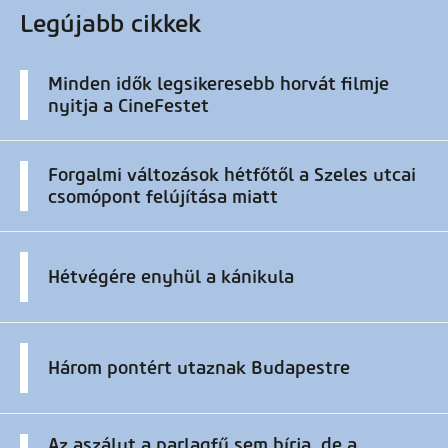
Legújabb cikkek
Minden idők legsikeresebb horvát filmje
nyitja a CineFestet
Forgalmi változások hétfőtől a Szeles utcai
csomópont felújítása miatt
Hétvégére enyhül a kánikula
Három pontért utaznak Budapestre
Az aszályt a parlagfű sem bírja, de a