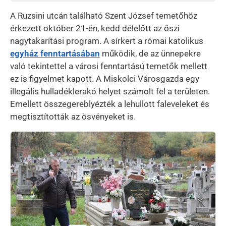
A Ruzsini utcán található Szent József temetőhöz
érkezett október 21-én, kedd délelőtt az őszi
nagytakarítási program. A sírkert a római katolikus
egyház fenntartásában
működik, de az ünnepekre
való tekintettel a városi fenntartású temetők mellett
ez is figyelmet kapott. A Miskolci Városgazda egy
illegális hulladéklerakó helyet számolt fel a területen.
Emellett összegereblyézték a lehullott faleveleket és
megtisztították az ösvényeket is.
Kép