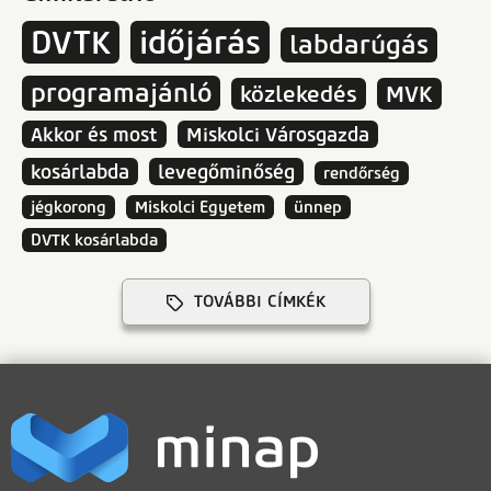
DVTK
időjárás
labdarúgás
programajánló
közlekedés
MVK
Akkor és most
Miskolci Városgazda
kosárlabda
levegőminőség
rendőrség
jégkorong
Miskolci Egyetem
ünnep
DVTK kosárlabda
TOVÁBBI CÍMKÉK