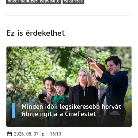
önkormányzati képviselő
takarítás
Ez is érdekelhet
Minden idők legsikeresebb horvát
filmje nyitja a CineFestet
2026. 08. 07., p – 16:10