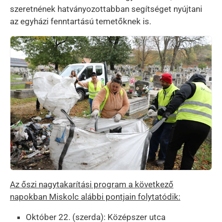
szeretnének hatványozottabban segítséget nyújtani
az egyházi fenntartású temetőknek is.
Kép
Az őszi nagytakarítási program a következő
napokban Miskolc alábbi pontjain folytatódik:
Október 22. (szerda): Középszer utca