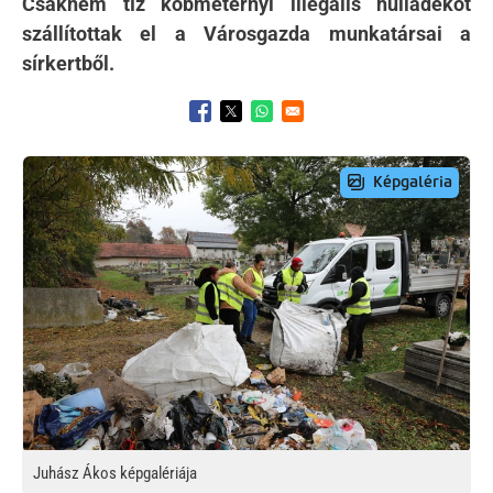
Csaknem tíz köbméternyi illegális hulladékot
szállítottak el a Városgazda munkatársai a
sírkertből.
Opens in a new window
Opens in a new window
Opens in a new window
Preview Image
Juhász Ákos képgalériája