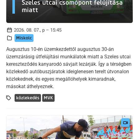
Szeles utcai csomópont felújítása
miatt
2026. 08. 07., p – 15:45
Miskolc
Augusztus 10-én üzemkezdettől augusztus 30-án
üzemzárásig útfelújítási munkálatok miatt a Szeles utcai
kereszteződés kanyarodó sávjait lezárják. Így a térségben
közlekedő autóbuszjáratok ideiglenesen terelt útvonalon
közlekednek, és egyes megállóhelyek kimaradnak,
másokat áthelyeznek.
közlekedés
MVK