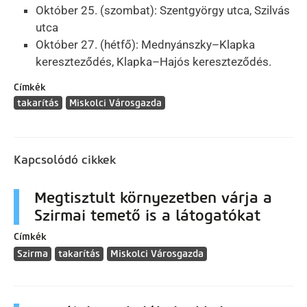
Október 25. (szombat): Szentgyörgy utca, Szilvás
utca
Október 27. (hétfő): Mednyánszky–Klapka
kereszteződés, Klapka–Hajós kereszteződés.
Címkék
takarítás
Miskolci Városgazda
Kapcsolódó cikkek
Megtisztult környezetben várja a
Szirmai temető is a látogatókat
Címkék
Szirma
takarítás
Miskolci Városgazda