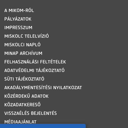
LÁBLÉC
A MIKOM-RÓL
PÁLYÁZATOK
IMPRESSZUM
MISKOLC TELELVÍZIÓ
MISKOLCI NAPLÓ
MINAP ARCHÍVUM
FELHASZNÁLÁSI FELTÉTELEK
ADATVÉDELMI TÁJÉKOZTATÓ
SÜTI TÁJÉKOZTATÓ
AKADÁLYMENTESÍTÉSI NYILATKOZAT
KÖZÉRDEKŰ ADATOK
KÖZADATKERESŐ
VISSZAÉLÉS BEJELENTÉS
MÉDIAAJÁNLAT