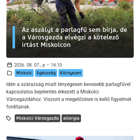
Az aszályt a parlagfű sem bírja, de
a Városgazda elvégzi a kötelező
irtást Miskolcon
2026. 08. 07., p – 14:10
Miskolc
Egészség
Környezet
Idén a szárazság miatt lényegesen kevesebb parlagfűvel
kapcsolatos bejelentés érkezett a Miskolci
Városgazdához. Viszont a megelőzésre is kellő figyelmet
fordítanak.
Miskolci Városgazda
allergia