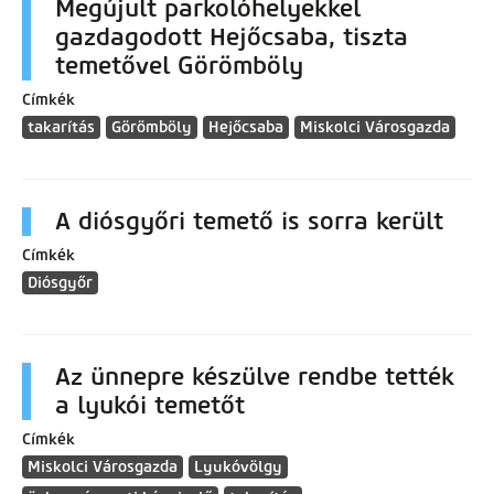
Megújult parkolóhelyekkel
gazdagodott Hejőcsaba, tiszta
temetővel Görömböly
Címkék
takarítás
Görömböly
Hejőcsaba
Miskolci Városgazda
A diósgyőri temető is sorra került
Címkék
Diósgyőr
Az ünnepre készülve rendbe tették
a lyukói temetőt
Címkék
Miskolci Városgazda
Lyukóvölgy