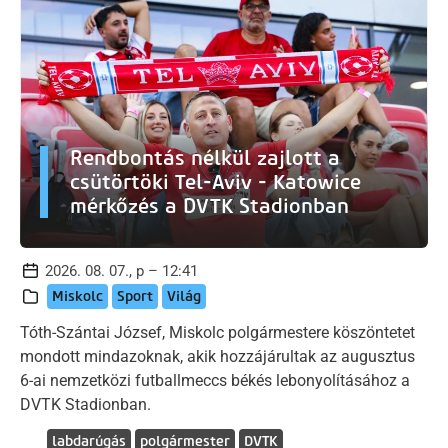
Rendbontás nélkül zajlott a
csütörtöki Tel-Aviv - Katowice
mérkőzés a DVTK Stadionban
2026. 08. 07., p – 12:41
Miskolc
Sport
Világ
Tóth-Szántai József, Miskolc polgármestere köszöntetet
mondott mindazoknak, akik hozzájárultak az augusztus
6-ai nemzetközi futballmeccs békés lebonyolításához a
DVTK Stadionban.
labdarúgás
polgármester
DVTK