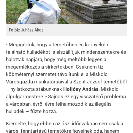
Fotók: Juhász Ákos
- Megígértük, hogy a temetőben és környékén
található hulladékot is elszállítjuk mindenszentekre és
halottak napjára, hogy még méltóbb legyen a
megemlékezés a sírkertekben. Csaknem tíz
köbméternyi szemetet távolítunk el a Miskolci
Városgazda munkatársaival a Szent József temetőből
– nyilatkozta stábunknak
Hollósy András
, Miskolc
alpolgármestere. - Sajnos ez egy visszatérő probléma
a városban, évről évre felhalmozódik az illegális
hulladék – fűzte hozzá.
Kiemelte, hogy ebben az őszi időszakban nemcsak a
városi fenntartású temetőkre figyelnek oda, hanem