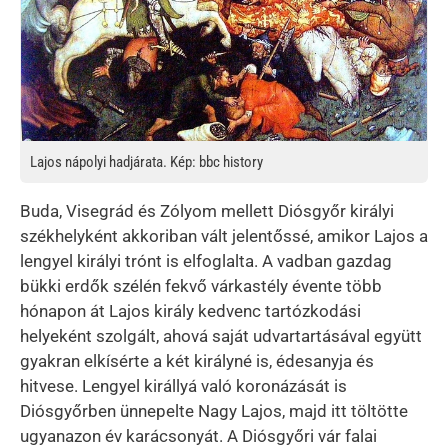
Lajos nápolyi hadjárata. Kép: bbc history
Buda, Visegrád és Zólyom mellett Diósgyőr királyi
székhelyként akkoriban vált jelentőssé, amikor Lajos a
lengyel királyi trónt is elfoglalta. A vadban gazdag
bükki erdők szélén fekvő várkastély évente több
hónapon át Lajos király kedvenc tartózkodási
helyeként szolgált, ahová saját udvartartásával együtt
gyakran elkísérte a két királyné is, édesanyja és
hitvese. Lengyel királlyá való koronázását is
Diósgyőrben ünnepelte Nagy Lajos, majd itt töltötte
ugyanazon év karácsonyát. A Diósgyőri vár falai