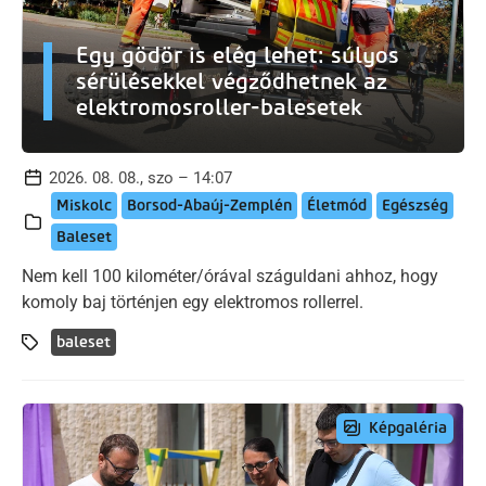
Egy gödör is elég lehet: súlyos
sérülésekkel végződhetnek az
elektromosroller-balesetek
2026. 08. 08., szo – 14:07
Miskolc
Borsod-Abaúj-Zemplén
Életmód
Egészség
Baleset
Nem kell 100 kilométer/órával száguldani ahhoz, hogy
komoly baj történjen egy elektromos rollerrel.
baleset
Képgaléria