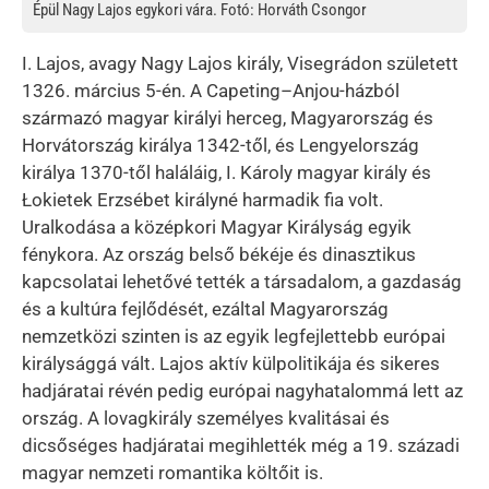
Épül Nagy Lajos egykori vára. Fotó: Horváth Csongor
I. Lajos, avagy Nagy Lajos király, Visegrádon született
1326. március 5-én. A Capeting–Anjou-házból
származó magyar királyi herceg, Magyarország és
Horvátország királya 1342-től, és Lengyelország
királya 1370-től haláláig, I. Károly magyar király és
Łokietek Erzsébet királyné harmadik fia volt.
Uralkodása a középkori Magyar Királyság egyik
fénykora. Az ország belső békéje és dinasztikus
kapcsolatai lehetővé tették a társadalom, a gazdaság
és a kultúra fejlődését, ezáltal Magyarország
nemzetközi szinten is az egyik legfejlettebb európai
királysággá vált. Lajos aktív külpolitikája és sikeres
hadjáratai révén pedig európai nagyhatalommá lett az
ország. A lovagkirály személyes kvalitásai és
dicsőséges hadjáratai megihlették még a 19. századi
magyar nemzeti romantika költőit is.