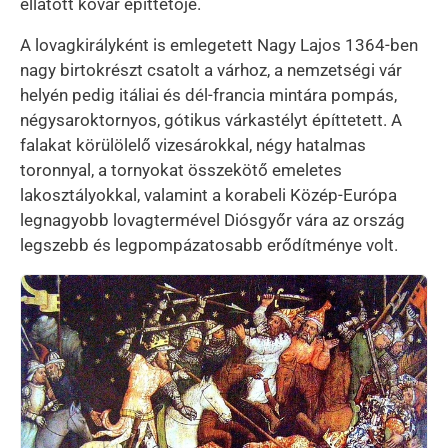
ellátott kővár építtetője.
A lovagkirályként is emlegetett Nagy Lajos 1364-ben
nagy birtokrészt csatolt a várhoz, a nemzetségi vár
helyén pedig itáliai és dél-francia mintára pompás,
négysaroktornyos, gótikus várkastélyt építtetett. A
falakat körülölelő vizesárokkal, négy hatalmas
toronnyal, a tornyokat összekötő emeletes
lakosztályokkal, valamint a korabeli Közép-Európa
legnagyobb lovagtermével Diósgyőr vára az ország
legszebb és legpompázatosabb erődítménye volt.
Kép