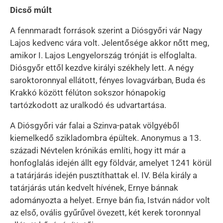
Dicső múlt
A fennmaradt források szerint a Diósgyőri vár Nagy
Lajos kedvenc vára volt. Jelentősége akkor nőtt meg,
amikor I. Lajos Lengyelország trónját is elfoglalta.
Diósgyőr ettől kezdve királyi székhely lett. A négy
saroktoronnyal ellátott, fényes lovagvárban, Buda és
Krakkó között félúton sokszor hónapokig
tartózkodott az uralkodó és udvartartása.
A Diósgyőri vár falai a Szinva-patak völgyéből
kiemelkedő szikladombra épültek. Anonymus a 13.
századi Névtelen krónikás említi, hogy itt már a
honfoglalás idején állt egy földvár, amelyet 1241 körül
a tatárjárás idején pusztíthattak el. IV. Béla király a
tatárjárás után kedvelt hívének, Ernye bánnak
adományozta a helyet. Ernye bán fia, István nádor volt
az első, ovális gyűrűvel övezett, két kerek toronnyal