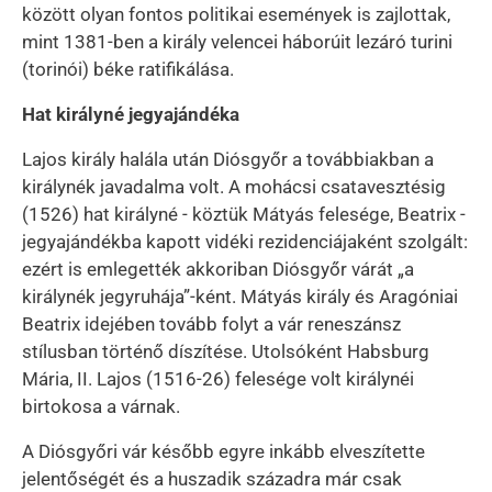
között olyan fontos politikai események is zajlottak,
mint 1381-ben a király velencei háborúit lezáró turini
(torinói) béke ratifikálása.
Hat királyné jegyajándéka
Lajos király halála után Diósgyőr a továbbiakban a
királynék javadalma volt. A mohácsi csatavesztésig
(1526) hat királyné - köztük Mátyás felesége, Beatrix -
jegyajándékba kapott vidéki rezidenciájaként szolgált:
ezért is emlegették akkoriban Diósgyőr várát „a
királynék jegyruhája”-ként. Mátyás király és Aragóniai
Beatrix idejében tovább folyt a vár reneszánsz
stílusban történő díszítése. Utolsóként Habsburg
Mária, II. Lajos (1516-26) felesége volt királynéi
birtokosa a várnak.
A Diósgyőri vár később egyre inkább elveszítette
jelentőségét és a huszadik századra már csak