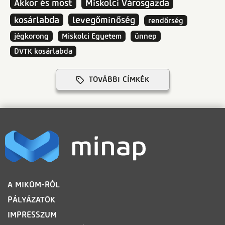
Akkor és most
Miskolci Városgazda
kosárlabda
levegőminőség
rendőrség
jégkorong
Miskolci Egyetem
ünnep
DVTK kosárlabda
TOVÁBBI CÍMKÉK
LÁBLÉC
A MIKOM-RÓL
PÁLYÁZATOK
IMPRESSZUM