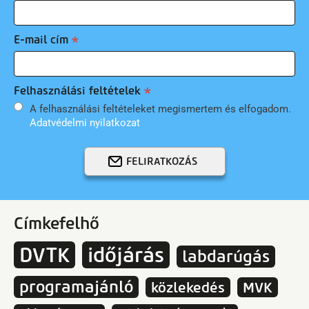
E-mail cím
Felhasználási feltételek
A felhasználási feltételeket megismertem és elfogadom.
Adatvédelmi nyilatkozat
FELIRATKOZÁS
Címkefelhő
DVTK
időjárás
labdarúgás
programajánló
közlekedés
MVK