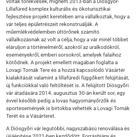
voltak törekvések, mígnem 2013-ban a Diósgyőr-
Lillafüred komplex kulturális és ökoturisztikai
fejlesztése projekt keretében arra vállalkoztak, hogy a
vár teljes épületrészeit rekonstruálják. A
műemlékvédelemben úttörőnek számító
vállalkozásnak az volt a célja, hogy a vár minél többet
eláruljon a történelméről, azokról az uralkodókról,
eseményekről, emberi sorsokról, amelyek falaihoz
kötődnek. A projekt emellett magában foglalta a
Lovagi Tornák Tere és a hozzá kapcsolódó Vásártér
kialakítását valamint a lillafüredi függőkert felújítását,
új funkciókkal való feltöltését is. A felújított Diósgyőri
vár átadására 2014. augusztus 30-án került sor, egy
évvel később pedig a lovas hagyományőrzők és
sportesemények is birtokba vehették a Lovagi Tornák
Terét és a Vásárteret.
A Diósgyőri vár legutóbbi, nagyszabású renoválása és
újjáépítése 2021-ben kezdődött. Forráshiány és