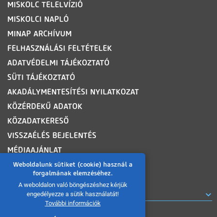
MISKOLC TELELVÍZIÓ
MISKOLCI NAPLÓ
MINAP ARCHÍVUM
FELHASZNÁLÁSI FELTÉTELEK
ADATVÉDELMI TÁJÉKOZTATÓ
SÜTI TÁJÉKOZTATÓ
AKADÁLYMENTESÍTÉSI NYILATKOZAT
KÖZÉRDEKŰ ADATOK
KÖZADATKERESŐ
VISSZAÉLÉS BEJELENTÉS
MÉDIAAJÁNLAT
OLDALTÉRKÉP
Weboldalunk sütiket (cookie) használ a
forgalmának elemzéséhez.
A weboldalon való böngészéshez kérjük
ROVATOK
engedélyezze a sütik használatát!
További információk