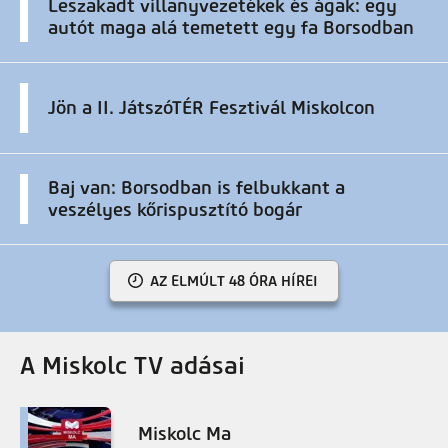
Leszakadt villanyvezetékek és ágak: egy
autót maga alá temetett egy fa Borsodban
Jön a II. JátszóTÉR Fesztivál Miskolcon
Baj van: Borsodban is felbukkant a
veszélyes kőrispusztító bogár
AZ ELMÚLT 48 ÓRA HÍREI
A Miskolc TV adásai
Miskolc Ma