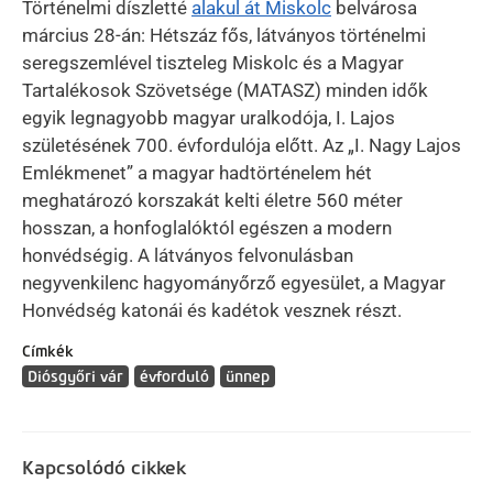
Történelmi díszletté
alakul át Miskolc
belvárosa
március 28-án: Hétszáz fős, látványos történelmi
seregszemlével tiszteleg Miskolc és a Magyar
Tartalékosok Szövetsége (MATASZ) minden idők
egyik legnagyobb magyar uralkodója, I. Lajos
születésének 700. évfordulója előtt. Az „I. Nagy Lajos
Emlékmenet” a magyar hadtörténelem hét
meghatározó korszakát kelti életre 560 méter
hosszan, a honfoglalóktól egészen a modern
honvédségig. A látványos felvonulásban
negyvenkilenc hagyományőrző egyesület, a Magyar
Honvédség katonái és kadétok vesznek részt.
Címkék
Diósgyőri vár
évforduló
ünnep
Kapcsolódó cikkek