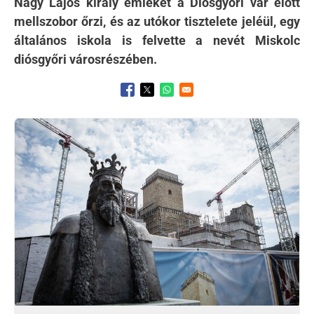
Nagy Lajos király emlékét a Diósgyőri vár előtt
mellszobor őrzi, és az utókor tisztelete jeléül, egy
általános iskola is felvette a nevét Miskolc
diósgyőri városrészében.
Opens in a new window
Opens in a new window
Opens in a new window
Kép