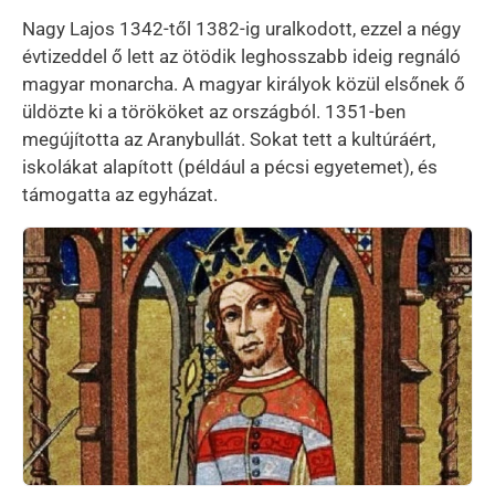
Nagy Lajos 1342-től 1382-ig uralkodott, ezzel a négy
évtizeddel ő lett az ötödik leghosszabb ideig regnáló
magyar monarcha. A magyar királyok közül elsőnek ő
üldözte ki a törököket az országból. 1351-ben
megújította az Aranybullát. Sokat tett a kultúráért,
iskolákat alapított (például a pécsi egyetemet), és
támogatta az egyházat.
Kép