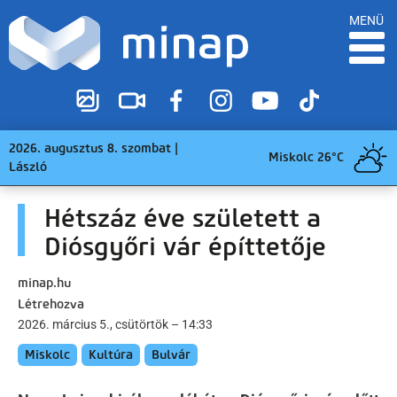
MENÜ
2026. augusztus 8. szombat |
Miskolc 26°C
László
Hétszáz éve született a
Diósgyőri vár építtetője
minap.hu
Létrehozva
2026. március 5., csütörtök – 14:33
Miskolc
Kultúra
Bulvár