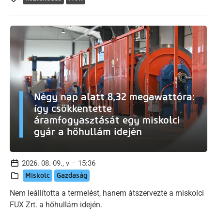
Négy nap alatt 8,32 megawattóra:
így csökkentette
áramfogyasztását egy miskolci
gyár a hőhullám idején
2026. 08. 09., v – 15:36
Miskolc
Gazdaság
Nem leállította a termelést, hanem átszervezte a miskolci
FUX Zrt. a hőhullám idején.