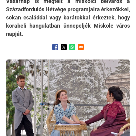
Vasárnap is megtelt a miskolci belváros a
Századfordulós Hétvége programjaira érkezőkkel,
sokan családdal vagy barátokkal érkeztek, hogy
korabeli hangulatban ünnepeljék Miskolc város
napját.
Opens in a new window
Opens in a new window
Opens in a new window
Kép