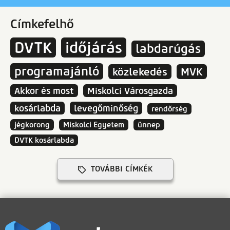
Címkefelhő
DVTK
időjárás
labdarúgás
programajánló
közlekedés
MVK
Akkor és most
Miskolci Városgazda
kosárlabda
levegőminőség
rendőrség
jégkorong
Miskolci Egyetem
ünnep
DVTK kosárlabda
TOVÁBBI CÍMKÉK