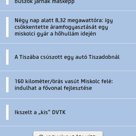
buszok járnak másképp
Négy nap alatt 8,32 megawattóra: így
csökkentette áramfogyasztását egy
miskolci gyár a hőhullám idején
A Tiszába csúszott egy autó Tiszadobnál
160 kilométer/órás vasút Miskolc felé:
indulhat a fővonal fejlesztése
Ikszelt a „kis” DVTK