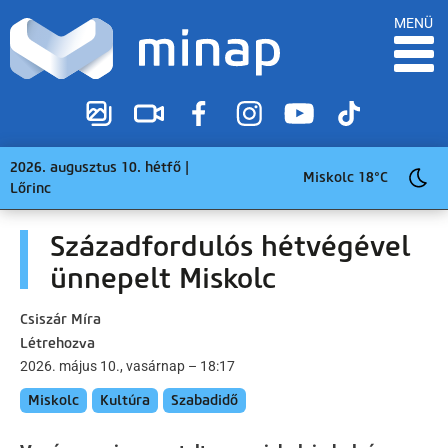
MENÜ
2026. augusztus 10. hétfő |
Miskolc 18°C
Lőrinc
Századfordulós hétvégével
ünnepelt Miskolc
Csiszár Míra
Létrehozva
2026. május 10., vasárnap – 18:17
Miskolc
Kultúra
Szabadidő