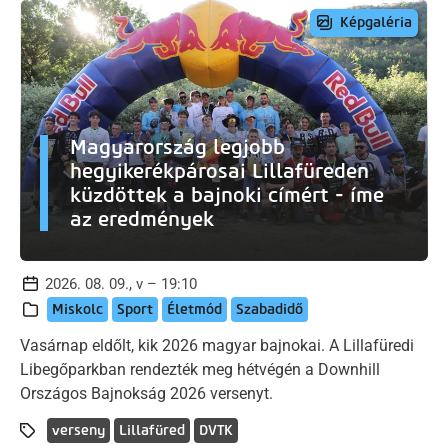
Képgaléria
Magyarország legjobb
hegyikerékpárosai Lillafüreden
küzdöttek a bajnoki címért - íme
az eredmények
2026. 08. 09., v – 19:10
Miskolc
Sport
Életmód
Szabadidő
Vasárnap eldőlt, kik 2026 magyar bajnokai. A Lillafüredi
Libegőparkban rendezték meg hétvégén a Downhill
Országos Bajnokság 2026 versenyt.
verseny
Lillafüred
DVTK