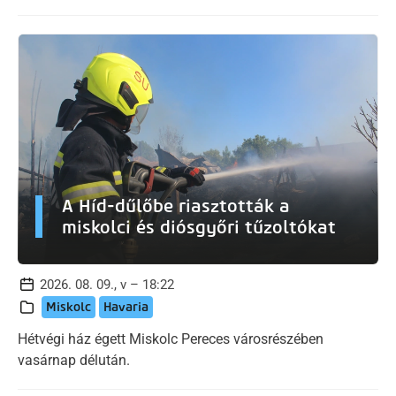
A Híd-dűlőbe riasztották a
miskolci és diósgyőri tűzoltókat
2026. 08. 09., v – 18:22
Miskolc
Havaria
Hétvégi ház égett Miskolc Pereces városrészében
vasárnap délután.