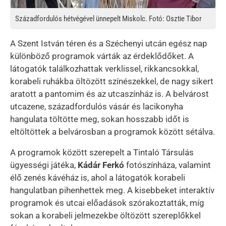
Századfordulós hétvégével ünnepelt Miskolc. Fotó: Osztie Tibor
A Szent István téren és a Széchenyi utcán egész nap
különböző programok várták az érdeklődőket. A
látogatók találkozhattak verklissel, rikkancsokkal,
korabeli ruhákba öltözött színészekkel, de nagy sikert
aratott a pantomim és az utcaszínház is. A belvárost
utcazene, századfordulós vásár és lacikonyha
hangulata töltötte meg, sokan hosszabb időt is
eltöltöttek a belvárosban a programok között sétálva.
A programok között szerepelt a Tintaló Társulás
ügyességi játéka,
Kádár Ferkó
fotószínháza, valamint
élő zenés kávéház is, ahol a látogatók korabeli
hangulatban pihenhettek meg. A kisebbeket interaktív
programok és utcai előadások szórakoztatták, míg
sokan a korabeli jelmezekbe öltözött szereplőkkel