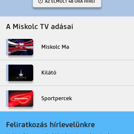
AZ ELMÚLT 48 ÓRA HÍREI
A Miskolc TV adásai
Miskolc Ma
Kilátó
Sportpercek
Feliratkozás hírlevelünkre