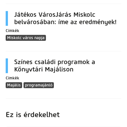
Játékos VárosJárás Miskolc
belvárosában: íme az eredmények!
Címkék
Miskolc város napja
Színes családi programok a
Könyvtári Majálison
Címkék
Majális
programajánló
Ez is érdekelhet