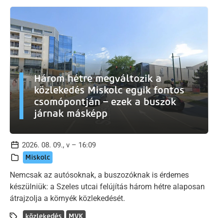
Három hétre megváltozik a
közlekedés Miskolc egyik fontos
csomópontján – ezek a buszok
járnak másképp
2026. 08. 09., v – 16:09
Miskolc
Nemcsak az autósoknak, a buszozóknak is érdemes
készülniük: a Szeles utcai felújítás három hétre alaposan
átrajzolja a környék közlekedését.
közlekedés
MVK