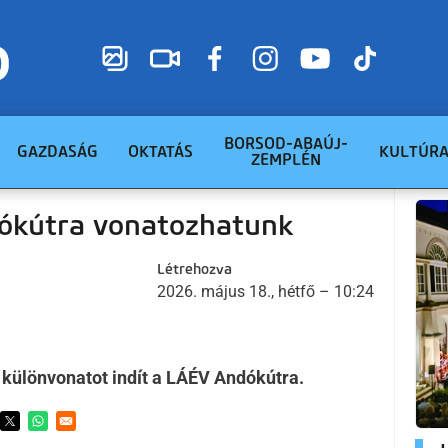
BORSOD-ABAÚJ-
GAZDASÁG
OKTATÁS
KULTÚR
ZEMPLÉN
ókútra vonatozhatunk
Létrehozva
2026. május 18., hétfő – 10:24
különvonatot indít a LÁÉV Andókútra.
ens in a new window
Opens in a new window
Opens in a new window