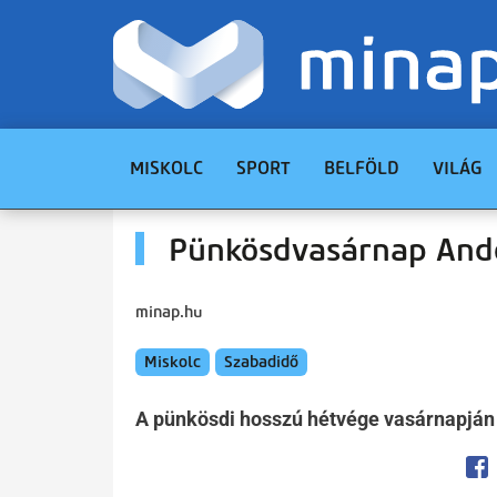
MISKOLC
SPORT
BELFÖLD
VILÁG
Pünkösdvasárnap And
minap.hu
Miskolc
Szabadidő
A pünkösdi hosszú hétvége vasárnapján 
Op