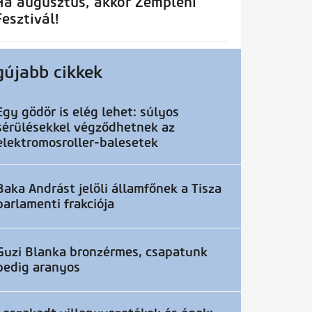
Ha augusztus, akkor Zempléni
Fesztivál!
gújabb cikkek
Egy gödör is elég lehet: súlyos
sérülésekkel végződhetnek az
elektromosroller-balesetek
Baka Andrást jelöli államfőnek a Tisza
parlamenti frakciója
Guzi Blanka bronzérmes, csapatunk
pedig aranyos