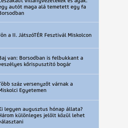
Leszakadt villanyvezetékek és ágak:
egy autót maga alá temetett egy fa
Borsodban
Jön a II. JátszóTÉR Fesztivál Miskolcon
Baj van: Borsodban is felbukkant a
veszélyes kőrispusztító bogár
Több száz versenyzőt várnak a
Miskolci Egyetemen
Ki legyen augusztus hónap állata?
Három különleges jelölt közül lehet
választani