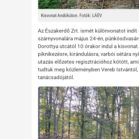
Kisvonat Andókúton. Fotók: LÁÉV
Az Északerdő Zrt. ismét különvonatot indít 
szárnyvonalára május 24-én, pünkösdvasárn
Dorottya utcától 10 órakor indul a kisvona
piknikezésre, kirándulásra, varbói sétára n
utazás előzetes regisztrációhoz kötött, am
tudtuk meg közleményben Vereb Istvántól,
tanácsadójától.
Kép