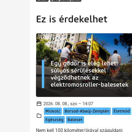
Ez is érdekelhet
Egy gödör is elég lehet:
súlyos sérülésekkel
végződhetnek az
elektromosroller-balesetek
2026. 08. 08., szo – 14:07
Miskolc
Borsod-Abaúj-Zemplén
Életmód
Egészség
Baleset
Nem kell 100 kilométer/órával száguldani