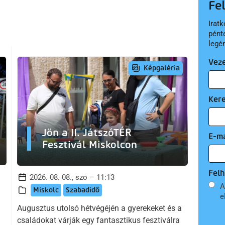
Fe
Iratk
pént
legé
Vez
Képgaléria
Ker
Jön a II. JátszóTÉR
E-ma
Fesztivál Miskolcon
Felh
2026. 08. 08., szo – 11:13
A
Miskolc
Szabadidő
e
Augusztus utolsó hétvégéjén a gyerekeket és a
családokat várják egy fantasztikus fesztiválra