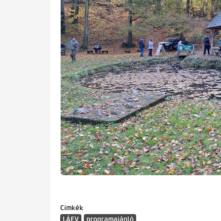
Címkék
LÁEV
programajánló