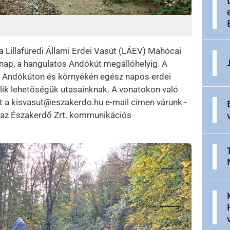
a Lillafüredi Állami Erdei Vasút (LÁEV) Mahócai
ap, a hangulatos Andókút megállóhelyig. A
t. Andókúton és környékén egész napos erdei
yílik lehetőségük utasainknak. A vonatokon való
it a kisvasut@eszakerdo.hu e-mail címen várunk -
 az Északerdő Zrt. kommunikációs