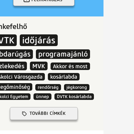
mkefelhő
VTK
időjárás
abdarúgás
programajánló
zlekedés
MVK
Akkor és most
skolci Városgazda
kosárlabda
vegőminőség
rendőrség
jégkorong
kolci Egyetem
ünnep
DVTK kosárlabda
TOVÁBBI CÍMKÉK