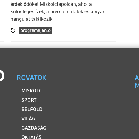
érdeklődőket Miskolctapolcán, ahol a
különleges ízek, a prémium italok és a nyári
hangulat találkozik.
programajánló
ROVATOK
A
M
MISKOLC
SPORT
BELFÖLD
VILÁG
GAZDASÁG
OKTATÁS