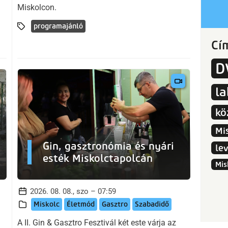
Miskolcon.
programajánló
Cí
D
l
kö
Mi
Gin, gasztronómia és nyári
le
esték Miskolctapolcán
Mis
2026. 08. 08., szo – 07:59
Miskolc
Életmód
Gasztro
Szabadidő
A II. Gin & Gasztro Fesztivál két este várja az