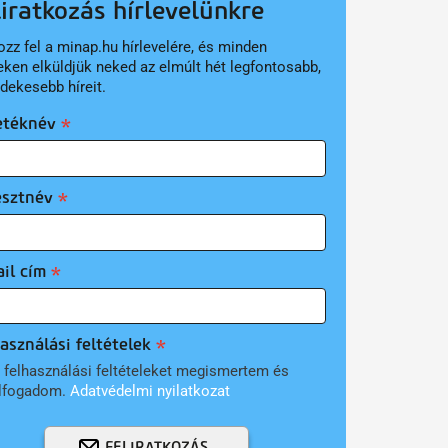
liratkozás hírlevelünkre
ozz fel a minap.hu hírlevelére, és minden
eken elküldjük neked az elmúlt hét legfontosabb,
rdekesebb híreit.
etéknév
esztnév
il cím
asználási feltételek
 felhasználási feltételeket megismertem és
lfogadom.
Adatvédelmi nyilatkozat
FELIRATKOZÁS