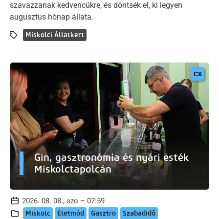
szavazzanak kedvencükre, és döntsék el, ki legyen
augusztus hónap állata.
Miskolci Állatkert
Gin, gasztronómia és nyári esték
Miskolctapolcán
2026. 08. 08., szo – 07:59
Miskolc
Életmód
Gasztro
Szabadidő