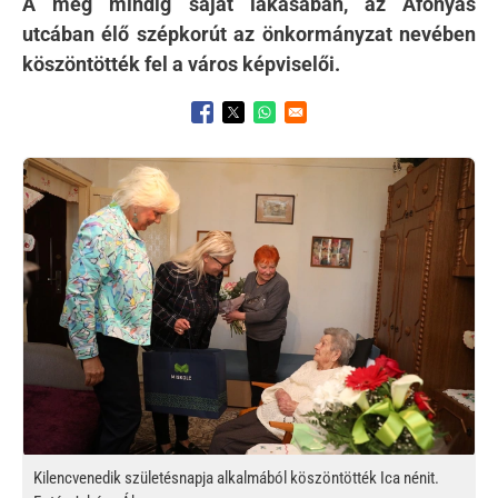
A még mindig saját lakásában, az Áfonyás
utcában élő szépkorút az önkormányzat nevében
köszöntötték fel a város képviselői.
Opens in a new window
Opens in a new window
Opens in a new window
Kép
Kilencvenedik születésnapja alkalmából köszöntötték Ica nénit.