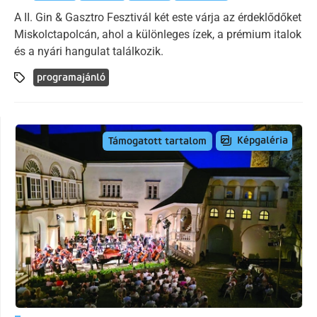
A II. Gin & Gasztro Fesztivál két este várja az érdeklődőket
Miskolctapolcán, ahol a különleges ízek, a prémium italok
és a nyári hangulat találkozik.
programajánló
Képgaléria
Támogatott tartalom