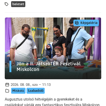
baleset
Képgaléria
Jön a II. JátszóTÉR Fesztivál
Miskolcon
2026. 08. 08., szo – 11:13
Miskolc
Szabadidő
Augusztus utolsó hétvégéjén a gyerekeket és a
családokat várják egy fantasztikus fesztiválra Miskolcon.