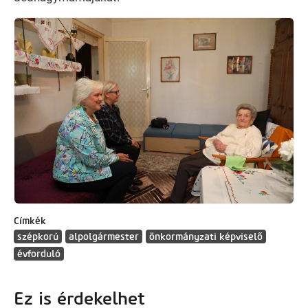
Kép
Címkék
szépkorú
alpolgármester
önkormányzati képviselő
évforduló
Ez is érdekelhet