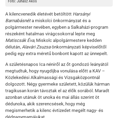
Fotó: Juhász Ákos
A kilencvenedik életévét betöltött
Harsányi
Barnabásnét
a miskolci önkormányzat és a
polgármester nevében, egyben a Salkaházi-program
részeként hatalmas virágcsokorral lepte meg
Matiscsák Éva
, Miskolc alpolgármestere kedden
délután,
Alavári Zsuzsa
önkormányzati képviselőtől
pedig egy extra méretű bonbont kapott az ünnepelt.
A születésnapos Ica néniről az őt gondozó leányától
megtudtuk, hogy nyugdíjba vonulása előtt a KAV –
Közlekedési Alkalmassági és Vizsgaközpontnál
dolgozott. Négy gyermeke született, közülük hárman
tragikusan korán távoztak el az élők sorából. Maradt
azonban utánuk öt unoka és mai állás szerint öt
dédunoka, akik szerencsések, hogy még
megismerhetik a kilenc évtizedet megélt nagy- és
dédnagymamájukat.