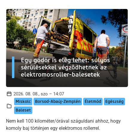
Egy gödör is elég lehet: súlyos
sérülésekkel végződhetnek az
elektromosroller-balesetek
2026. 08. 08., szo – 14:07
Miskolc
Borsod-Abaúj-Zemplén
Életmód
Egészség
Baleset
Nem kell 100 kilométer/órával száguldani ahhoz, hogy
komoly baj történjen egy elektromos rollerrel.