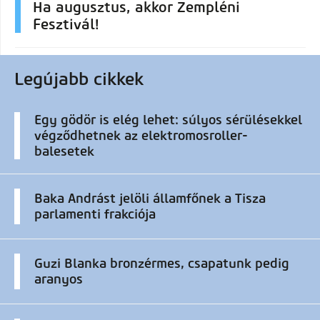
Ha augusztus, akkor Zempléni
Fesztivál!
Legújabb cikkek
Egy gödör is elég lehet: súlyos sérülésekkel
végződhetnek az elektromosroller-
balesetek
Baka Andrást jelöli államfőnek a Tisza
parlamenti frakciója
Guzi Blanka bronzérmes, csapatunk pedig
aranyos