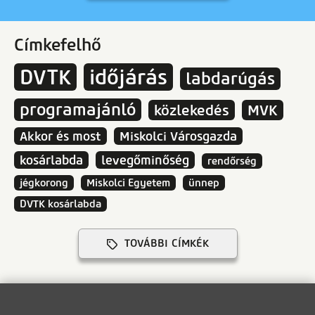
Címkefelhő
DVTK
időjárás
labdarúgás
programajánló
közlekedés
MVK
Akkor és most
Miskolci Városgazda
kosárlabda
levegőminőség
rendőrség
jégkorong
Miskolci Egyetem
ünnep
DVTK kosárlabda
TOVÁBBI CÍMKÉK