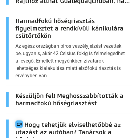
Rajthoz állhat Gualeguaychuban, ha...
Harmadfokú hőségriasztás
figyelmeztet a rendkívüli kánikulára
csütörtökön
Az egész országban piros veszélyjelzést vezettek
be, ugyanis, akár 42 Celsius fokig is felmelegedhet
a levegő. Emellett megyénkben zivatarok
lehetséges kialakulása miatt elsőfokú riasztás is
érvényben van.
Készüljön fel! Meghosszabbították a
harmadfokú hőségriasztást
Hogy tehetjük elviselhetőbbé az
utazást az autóban? Tanácsok a