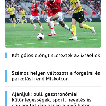
Két gólos előnyt szereztek az izraeliek
Számos helyen változott a forgalmi és
parkolási rend Miskolcon
Ajánljuk: buli, gasztronómiai
különlegességek, sport, nevetés és
egy égi látványosság a jövő héten