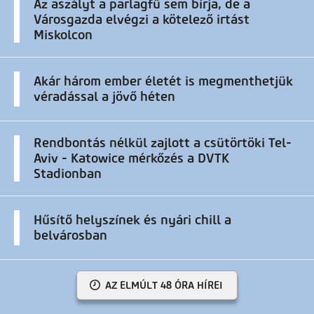
Az aszályt a parlagfű sem bírja, de a
Városgazda elvégzi a kötelező irtást
Miskolcon
Akár három ember életét is megmenthetjük
véradással a jövő héten
Rendbontás nélkül zajlott a csütörtöki Tel-
Aviv - Katowice mérkőzés a DVTK
Stadionban
Hűsítő helyszínek és nyári chill a
belvárosban
AZ ELMÚLT 48 ÓRA HÍREI