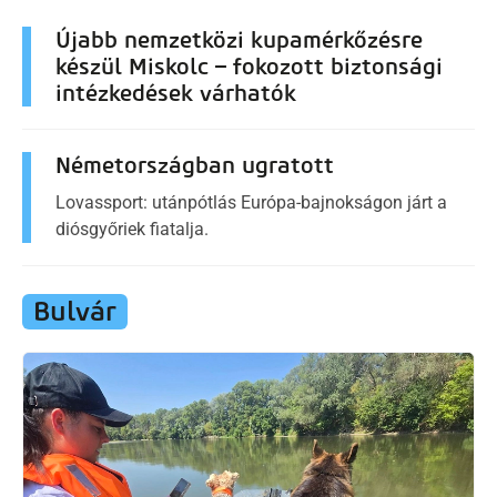
Újabb nemzetközi kupamérkőzésre
készül Miskolc – fokozott biztonsági
intézkedések várhatók
Németországban ugratott
Lovassport: utánpótlás Európa-bajnokságon járt a
diósgyőriek fiatalja.
Bulvár