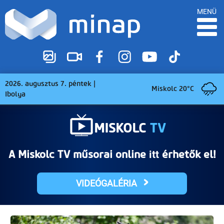
MENÜ
2026. augusztus 7. péntek |
Miskolc 20°C
Ibolya
MISKOLC
TV
A Miskolc TV műsorai online
érhetők el!
itt
VIDEÓGALÉRIA