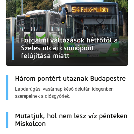
Forgalmi változások hétfőtől a
Szeles utcai csomópont
felújítása miatt
Három pontért utaznak Budapestre
Labdarúgás: vasárnap késő délután idegenben
szerepelnek a diósgyőriek.
Mutatjuk, hol nem lesz víz pénteken
Miskolcon