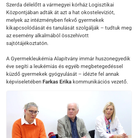
Szerda délelőtt a vármegyei kórház Logisztikai
Központjában adták át azt a hat okostelevíziót,
melyek az intézményben fekvő gyermekek
kikapcsolódását és tanulását szolgálják – tudtuk meg
az esemény alkalmából összehívott
sajtótájékoztatón.
A Gyermekleukémia Alapítvány immár huszonegyedik
éve segíti a leukémiás és egyéb megbetegedéssel
küzdő gyermekek gyógyulását – idézte fel annak
képviseletében
Farkas Erika
kommunikációs vezető.
Kép