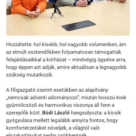
Hozzátette: hol kisebb, hol nagyobb volumenben, ám
az elmúlt esztendőkben folyamatosan támogatták
felajánlásaikkal a kórházat – mindvégig ügyelve arra,
hogy éppen azt adják, amire aktuálisan a legnagyobb
szükség mutatkozik.
A főigazgató szerint esetükben az alapítvány
„nemcsak adventi adományozó”, miután hosszú évek
gyümölcsöző és harmonikus viszonya áll fenn a
szereplők közt.
Büdi László
hangsúlyozta: a kicsik
gyógyulása mellett legalább annyira fontos, hogy
komfortérzetüket növeljék, a világtól való
elszakadásukat pedig csökkentsék.