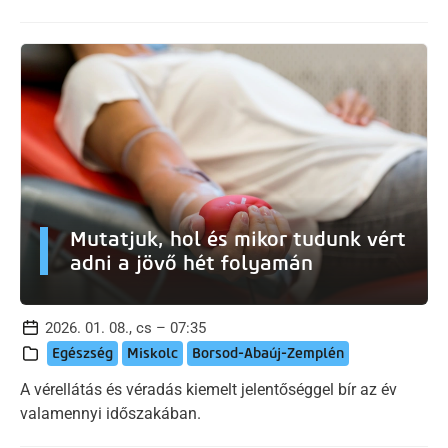
Mutatjuk, hol és mikor tudunk vért
adni a jövő hét folyamán
2026. 01. 08., cs – 07:35
Egészség
Miskolc
Borsod-Abaúj-Zemplén
A vérellátás és véradás kiemelt jelentőséggel bír az év
valamennyi időszakában.