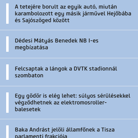
A tetejére borult az egyik autó, miután
karambolozott egy másik járművel Hejőbába
és Sajószöged között
Dédesi Mátyás Benedek NB I-es
megbízatása
Felcsaptak a lángok a DVTK stadionnál
szombaton
Egy gödör is elég lehet: súlyos sérülésekkel
végződhetnek az elektromosroller-
balesetek
Baka Andrást jelöli államfőnek a Tisza
parlamenti frakciója