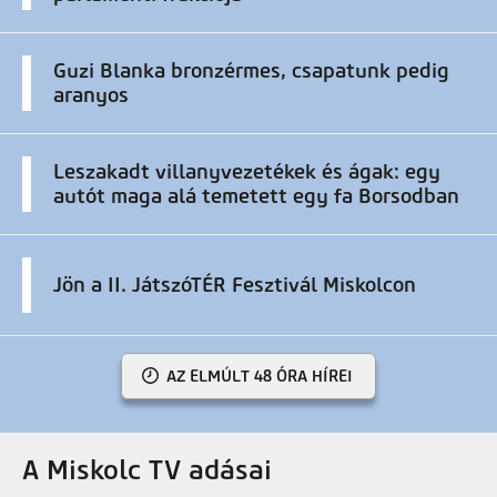
Guzi Blanka bronzérmes, csapatunk pedig
aranyos
Leszakadt villanyvezetékek és ágak: egy
autót maga alá temetett egy fa Borsodban
Jön a II. JátszóTÉR Fesztivál Miskolcon
AZ ELMÚLT 48 ÓRA HÍREI
A Miskolc TV adásai