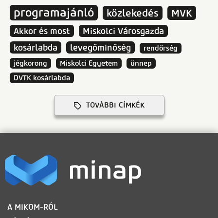
programajánló
közlekedés
MVK
Akkor és most
Miskolci Városgazda
kosárlabda
levegőminőség
rendőrség
jégkorong
Miskolci Egyetem
ünnep
DVTK kosárlabda
TOVÁBBI CÍMKÉK
LÁBLÉC
A MIKOM-RÓL