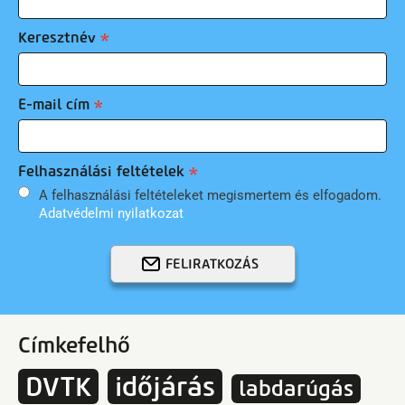
Keresztnév
E-mail cím
Felhasználási feltételek
A felhasználási feltételeket megismertem és elfogadom.
Adatvédelmi nyilatkozat
FELIRATKOZÁS
Címkefelhő
DVTK
időjárás
labdarúgás