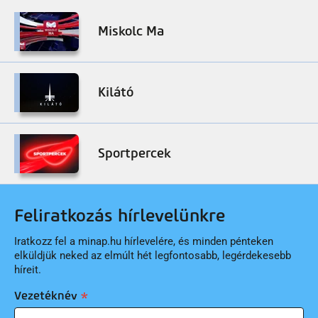
Miskolc Ma
Kilátó
Sportpercek
Feliratkozás hírlevelünkre
Iratkozz fel a minap.hu hírlevelére, és minden pénteken
elküldjük neked az elmúlt hét legfontosabb, legérdekesebb
híreit.
Vezetéknév