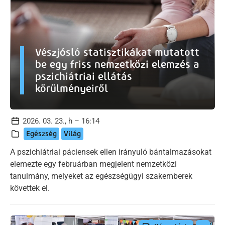
Vészjósló statisztikákat mutatott
be egy friss nemzetközi elemzés a
pszichiátriai ellátás
körülményeiről
2026. 03. 23., h – 16:14
Egészség
Világ
A pszichiátriai páciensek ellen irányuló bántalmazásokat
elemezte egy februárban megjelent nemzetközi
tanulmány, melyeket az egészségügyi szakemberek
követtek el.