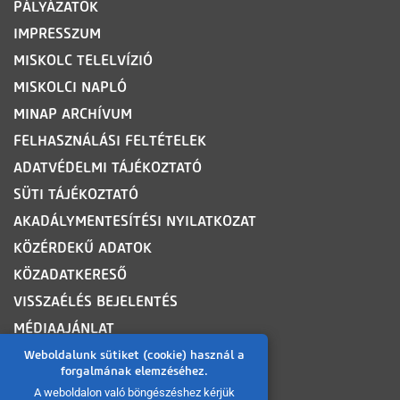
PÁLYÁZATOK
IMPRESSZUM
MISKOLC TELELVÍZIÓ
MISKOLCI NAPLÓ
MINAP ARCHÍVUM
FELHASZNÁLÁSI FELTÉTELEK
ADATVÉDELMI TÁJÉKOZTATÓ
SÜTI TÁJÉKOZTATÓ
AKADÁLYMENTESÍTÉSI NYILATKOZAT
KÖZÉRDEKŰ ADATOK
KÖZADATKERESŐ
VISSZAÉLÉS BEJELENTÉS
MÉDIAAJÁNLAT
OLDALTÉRKÉP
Weboldalunk sütiket (cookie) használ a
forgalmának elemzéséhez.
A weboldalon való böngészéshez kérjük