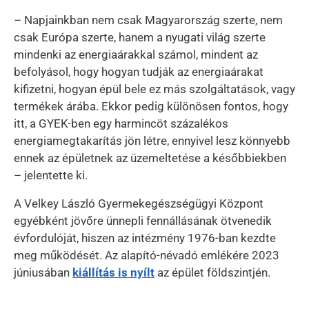
– Napjainkban nem csak Magyarország szerte, nem
csak Európa szerte, hanem a nyugati világ szerte
mindenki az energiaárakkal számol, mindent az
befolyásol, hogy hogyan tudják az energiaárakat
kifizetni, hogyan épül bele ez más szolgáltatások, vagy
termékek árába. Ekkor pedig különösen fontos, hogy
itt, a GYEK-ben egy harmincöt százalékos
energiamegtakarítás jön létre, ennyivel lesz könnyebb
ennek az épületnek az üzemeltetése a későbbiekben
– jelentette ki.
A Velkey László Gyermekegészségügyi Központ
egyébként jövőre ünnepli fennállásának ötvenedik
évfordulóját, hiszen az intézmény 1976-ban kezdte
meg működését. Az alapító-névadó emlékére 2023
júniusában
kiállítás is nyílt
az épület földszintjén.