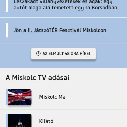
Leszakadt villanyvezetékek és ágak: egy
autót maga alá temetett egy fa Borsodban
Jön a II. JátszóTÉR Fesztivál Miskolcon
AZ ELMÚLT 48 ÓRA HÍREI
A Miskolc TV adásai
Miskolc Ma
Kilátó