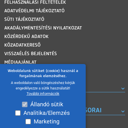
FELHASZNÁLÁSI FELTÉTELEK
ADATVÉDELMI TÁJÉKOZTATÓ
SÜTI TÁJÉKOZTATÓ
AKADÁLYMENTESÍTÉSI NYILATKOZAT
KÖZÉRDEKŰ ADATOK
KÖZADATKERESŐ
VISSZAÉLÉS BEJELENTÉS
MÉDIAAJÁNLAT
OLDALTÉRKÉP
Weboldalunk sütiket (cookie) használ a
forgalmának elemzéséhez.
A weboldalon való böngészéshez kérjük
ROVATOK
engedélyezze a sütik használatát!
További információk
Állandó sütik
A MISKOLC TV KORÁBBI MŰSORAI
Analitika/Elemzés
Marketing