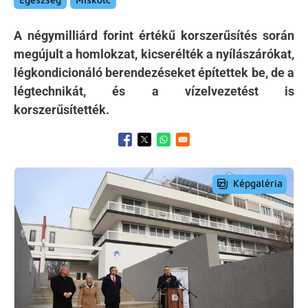
Egészség
Miskolc
A négymilliárd forint értékű korszerűsítés során
megújult a homlokzat, kicserélték a nyílászárókat,
légkondicionáló berendezéseket építettek be, de a
légtechnikát, és a vízelvezetést is
korszerűsítették.
Opens in a new window
Opens in a new window
Opens in a new window
Preview Image