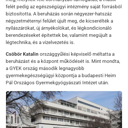
felét pedig az egészségügyi intézmény saját forrásból
biztosította. A beruházás során négyezer-hatszáz
négyzetméternyi felület újult meg, de kicserélték a
nyílászárókat, új árnyékolókat, és légkondicionáló
berendezéseket építettek be, valamint megújult a
légtechnika, és a vízelvezetés is.
Csöbör Katalin
országgyűlési képviselő méltatta a
beruházást és a központ működését is. Mint mondta,
a GYEK ország második legnagyobb
gyermekegészségügyi központja a budapesti Heim
Pál Országos Gyermekgyógyászati Intézet után.
Kép