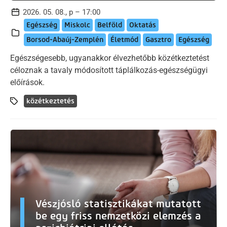
2026. 05. 08., p – 17:00
Egészség
Miskolc
Belföld
Oktatás
Borsod-Abaúj-Zemplén
Életmód
Gasztro
Egészség
Egészségesebb, ugyanakkor élvezhetőbb közétkeztetést
céloznak a tavaly módosított táplálkozás-egészségügyi
előírások.
közétkeztetés
Vészjósló statisztikákat mutatott
be egy friss nemzetközi elemzés a