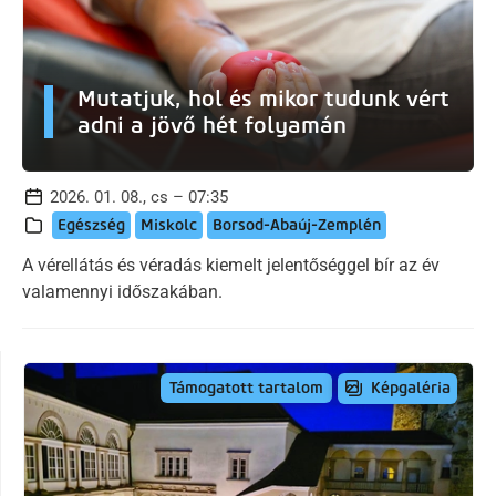
Mutatjuk, hol és mikor tudunk vért
adni a jövő hét folyamán
2026. 01. 08., cs – 07:35
Egészség
Miskolc
Borsod-Abaúj-Zemplén
A vérellátás és véradás kiemelt jelentőséggel bír az év
valamennyi időszakában.
Képgaléria
Támogatott tartalom