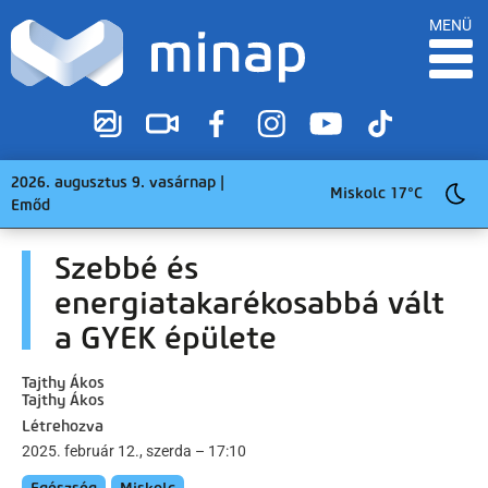
MENÜ
2026. augusztus 9. vasárnap |
Miskolc 17°C
Emőd
Szebbé és
energiatakarékosabbá vált
a GYEK épülete
Tajthy Ákos
Tajthy Ákos
Létrehozva
2025. február 12., szerda – 17:10