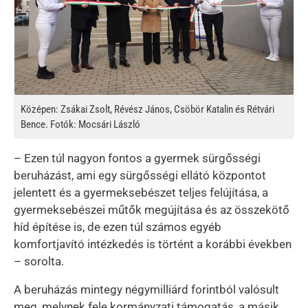
Középen: Zsákai Zsolt, Révész János, Csöbör Katalin és Rétvári
Bence. Fotók: Mocsári László
– Ezen túl nagyon fontos a gyermek sürgősségi
beruházást, ami egy sürgősségi ellátó központot
jelentett és a gyermeksebészet teljes felújítása, a
gyermeksebészei műtők megújítása és az összekötő
híd építése is, de ezen túl számos egyéb
komfortjavító intézkedés is történt a korábbi években
– sorolta.
A beruházás mintegy négymilliárd forintból valósult
meg, melynek fele kormányzati támogatás, a másik