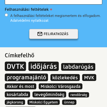
Felhasználási feltételek
A felhasználási feltételeket megismertem és elfogadom.
Adatvédelmi nyilatkozat
FELIRATKOZÁS
Címkefelhő
DVTK
időjárás
labdarúgás
programajánló
közlekedés
MVK
Akkor és most
Miskolci Városgazda
kosárlabda
levegőminőség
rendőrség
jégkorong
Miskolci Egyetem
ünnep