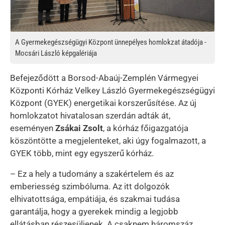
A Gyermekegészségügyi Központ ünnepélyes homlokzat átadója -
Mocsári László képgalériája
Befejeződött a Borsod-Abaúj-Zemplén Vármegyei
Központi Kórház Velkey László Gyermekegészségügyi
Központ (GYEK) energetikai korszerűsítése. Az új
homlokzatot hivatalosan szerdán adták át,
eseményen
Zsákai Zsolt
, a kórház főigazgatója
köszöntötte a megjelenteket, aki úgy fogalmazott, a
GYEK több, mint egy egyszerű kórház.
– Ez a hely a tudomány a szakértelem és az
emberiesség szimbóluma. Az itt dolgozók
elhivatottsága, empátiája, és szakmai tudása
garantálja, hogy a gyerekek mindig a legjobb
ellátásban részesüljenek. A csaknem háromszáz