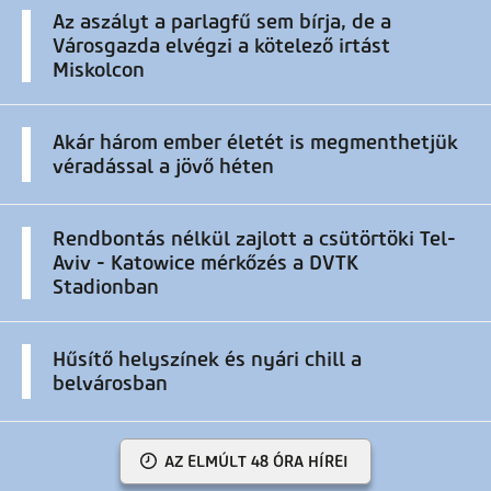
Az aszályt a parlagfű sem bírja, de a
Városgazda elvégzi a kötelező irtást
Miskolcon
Akár három ember életét is megmenthetjük
véradással a jövő héten
Rendbontás nélkül zajlott a csütörtöki Tel-
Aviv - Katowice mérkőzés a DVTK
Stadionban
Hűsítő helyszínek és nyári chill a
belvárosban
AZ ELMÚLT 48 ÓRA HÍREI