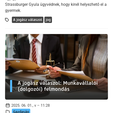
Strassburger Gyula ügyvédnek, hogy kinél helyezhető el a
gyermek.
A jogász válaszol
jog
A jogász válaszol: Munkavállalói
(dolgozói) felmondás
2025. 06. 01., v – 11:28
Gazdaság