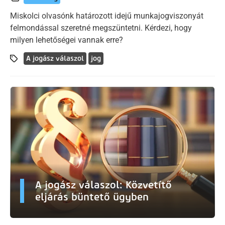
Miskolci olvasónk határozott idejű munkajogviszonyát
felmondással szeretné megszüntetni. Kérdezi, hogy
milyen lehetőségei vannak erre?
A jogász válaszol
jog
A jogász válaszol: Közvetítő
eljárás büntető ügyben