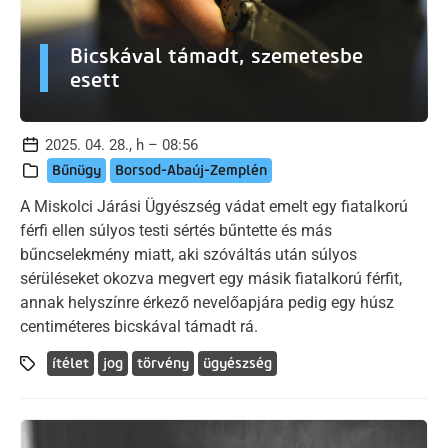
Bicskával támadt, szemetesbe
esett
2025. 04. 28., h – 08:56
Bűnügy
Borsod-Abaúj-Zemplén
A Miskolci Járási Ügyészség vádat emelt egy fiatalkorú
férfi ellen súlyos testi sértés bűntette és más
bűncselekmény miatt, aki szóváltás után súlyos
sérüléseket okozva megvert egy másik fiatalkorú férfit,
annak helyszínre érkező nevelőapjára pedig egy húsz
centiméteres bicskával támadt rá.
ítélet
jog
törvény
ügyészség