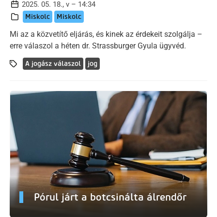
2025. 05. 18., v – 14:34
Miskolc
Miskolc
Mi az a közvetítő eljárás, és kinek az érdekeit szolgálja –
erre válaszol a héten dr. Strassburger Gyula ügyvéd.
A jogász válaszol
jog
Pórul járt a botcsinálta álrendőr