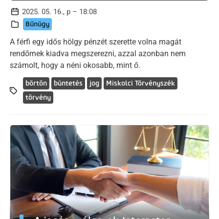
2025. 05. 16., p – 18:08
Bűnügy
A férfi egy idős hölgy pénzét szerette volna magát
rendőrnek kiadva megszerezni, azzal azonban nem
számolt, hogy a néni okosabb, mint ő.
börtön
büntetés
jog
Miskolci Törvényszék
törvény