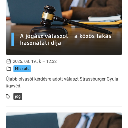
A jogász válaszol – a közös lakás
használati díja
2025. 08. 19., k – 12:32
Miskolc
Újabb olvasói kérdésre adott választ Strassburger Gyula
ügyvéd.
jog