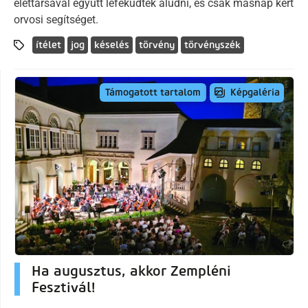
élettársával együtt lefeküdtek aludni, és csak másnap kért
orvosi segítséget.
ítélet
jog
késelés
törvény
törvényszék
Képgaléria
Támogatott tartalom
Ha augusztus, akkor Zempléni
Fesztivál!