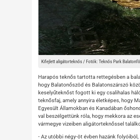
Kifejlett aligátorteknős / Fotók: Teknős Park Balatonf
Harapós teknős tartotta rettegésben a balato
hogy Balatonőszöd és Balatonszárszó közöt
keselyűteknőst fogott ki egy csalihalas háló
teknősfaj, amely annyira életképes, hogy M
Egyesült Államokban és Kanadában őshono
val beszélgettünk róla, hogy mekkora az e
vármegye vizeiben aligátorteknőssel talál
- Az utóbbi négy-öt évben hazánk folyóiból,