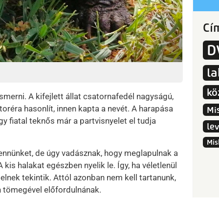
Cí
D
l
kö
smerni. A kifejlett állat csatornafedél nagyságú,
toréra hasonlít, innen kapta a nevét. A harapása
Mi
gy fiatal teknős már a partvisnyelet el tudja
le
Mis
ennünket, de úgy vadásznak, hogy meglapulnak a
A kis halakat egészben nyelik le. Így, ha véletlenül
telnek tekintik. Attól azonban nem kell tartanunk,
 tömegével előfordulnának.