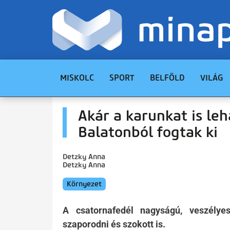
MISKOLC
SPORT
BELFÖLD
VILÁG
Akár a karunkat is leh
Balatonból fogtak ki
Detzky Anna
Detzky Anna
Környezet
A csatornafedél nagyságú, veszélye
szaporodni és szokott is.