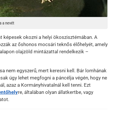
a a nevét
okat képesek okozni a helyi ökoszisztémában. A
ozzák az őshonos mocsári teknős élőhelyét, amely
 alapon olajzöld mintázattal rendelkezik –
ása nem egyszerű, mert keresni kell. Bár lomhának
 csak úgy lehet megfogni a páncélja végén, hogy ne
l, azaz a Kormányhivatalnál kell tenni. Ezt
ntőhely
re, általában olyan állatkertbe, vagy
atot.