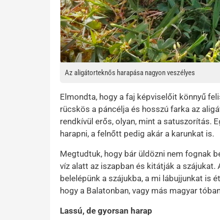
Az aligátorteknős harapása nagyon veszélyes
Elmondta, hogy a faj képviselőit könnyű feli
rücskös a páncélja és hosszú farka az aligá
rendkívül erős, olyan, mint a satuszorítás. E
harapni, a felnőtt pedig akár a karunkat is.
Megtudtuk, hogy bár üldözni nem fognak b
víz alatt az iszapban és kitátják a szájukat. 
belelépünk a szájukba, a mi lábujjunkat is é
hogy a Balatonban, vagy más magyar tóban
Lassú, de gyorsan harap