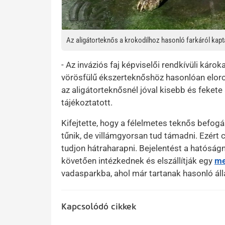
Az aligátorteknős a krokodilhoz hasonló farkáról kapt
- Az inváziós faj képviselői rendkívüli kár
vörösfülű ékszerteknőshöz hasonlóan elor
az aligátorteknősnél jóval kisebb és fekete
tájékoztatott.
Kifejtette, hogy a félelmetes teknős befog
tűnik, de villámgyorsan tud támadni. Ezért
tudjon hátraharapni. Bejelentést a hatóságná
követően intézkednek és elszállítják egy
me
vadasparkba, ahol már tartanak hasonló áll
Kapcsolódó cikkek