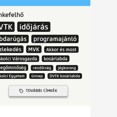
mkefelhő
VTK
időjárás
abdarúgás
programajánló
zlekedés
MVK
Akkor és most
skolci Városgazda
kosárlabda
vegőminőség
rendőrség
jégkorong
kolci Egyetem
ünnep
DVTK kosárlabda
TOVÁBBI CÍMKÉK