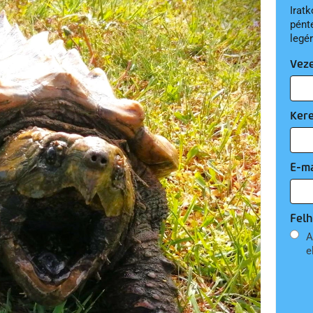
Iratk
pént
legé
Vez
Ker
E-ma
Felh
A
e