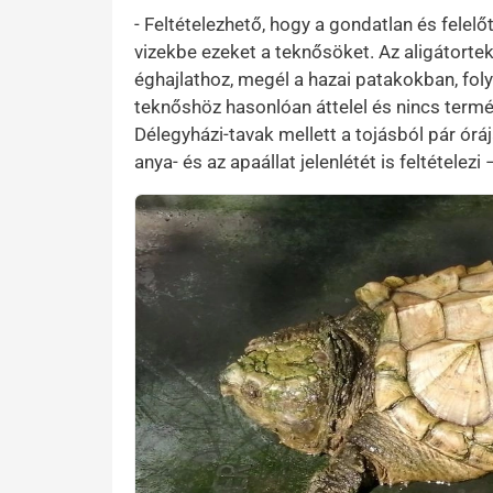
- Feltételezhető, hogy a gondatlan és felel
vizekbe ezeket a teknősöket. Az aligátorte
éghajlathoz, megél a hazai patakokban, fo
teknőshöz hasonlóan áttelel és nincs termé
Délegyházi-tavak mellett a tojásból pár óráj
anya- és az apaállat jelenlétét is feltételezi –
Kép