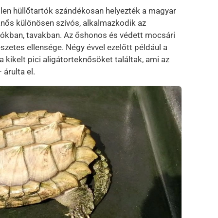
őtlen hüllőtartók szándékosan helyezték a magyar
knős különösen szívós, alkalmazkodik az
lyókban, tavakban. Az őshonos és védett mocsári
szetes ellensége. Négy évvel ezelőtt például a
a kikelt pici aligátorteknősöket találtak, ami az
 árulta el.