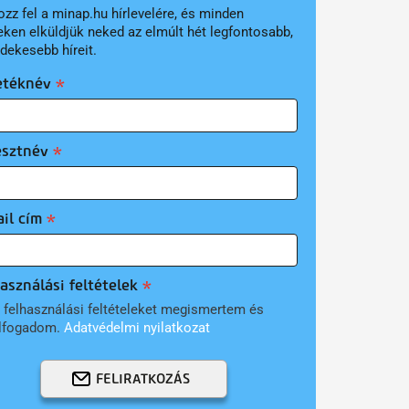
ozz fel a minap.hu hírlevelére, és minden
eken elküldjük neked az elmúlt hét legfontosabb,
rdekesebb híreit.
etéknév
esztnév
il cím
asználási feltételek
 felhasználási feltételeket megismertem és
lfogadom.
Adatvédelmi nyilatkozat
FELIRATKOZÁS