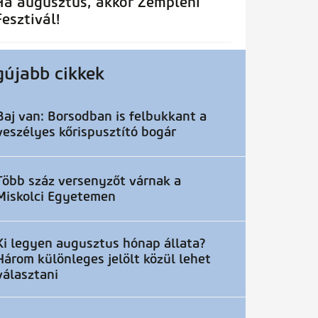
Ha augusztus, akkor Zempléni
Fesztivál!
gújabb cikkek
Baj van: Borsodban is felbukkant a
veszélyes kőrispusztító bogár
Több száz versenyzőt várnak a
Miskolci Egyetemen
Ki legyen augusztus hónap állata?
Három különleges jelölt közül lehet
választani