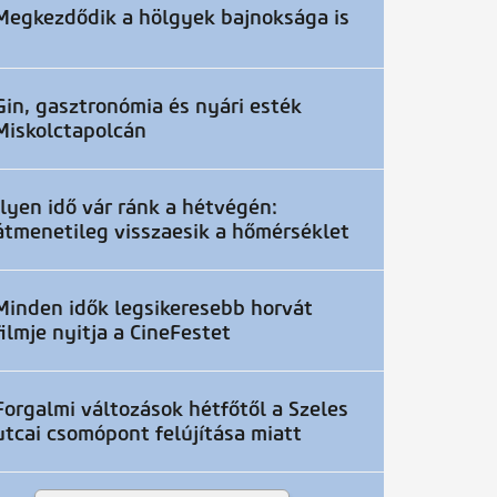
Megkezdődik a hölgyek bajnoksága is
Gin, gasztronómia és nyári esték
Miskolctapolcán
Ilyen idő vár ránk a hétvégén:
átmenetileg visszaesik a hőmérséklet
Minden idők legsikeresebb horvát
filmje nyitja a CineFestet
Forgalmi változások hétfőtől a Szeles
utcai csomópont felújítása miatt