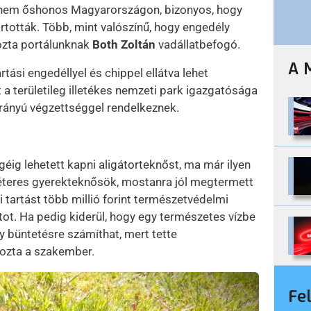
aj nem őshonos Magyarországon, bizonyos, hogy
tották. Több, mint valószínű, hogy engedély
kozta portálunknak
Both Zoltán
vadállatbefogó.
A 
rtási engedéllyel és chippel ellátva lehet
t a területileg illetékes nemzeti park igazgatósága
irányú végzettséggel rendelkeznek.
éig lehetett kapni aligátorteknőst, ma már ilyen
éteres gyerekteknősök, mostanra jól megtermett
i tartást több millió forint természetvédelmi
tot. Ha pedig kiderül, hogy egy természetes vízbe
y büntetésre számíthat, mert tette
yozta a szakember.
Fe