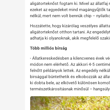
aligátorteknőst fogtam ki. Mivel az állatf
ezeket az egyedeket mind magángyűjtők tar
nélkül, mert nem volt bennük chip – nyilat
Hozzátette, hogy kizárólag veszélyes állatta
aligátorteknőst otthon tartani. Az engedély
adhatja ki olyanoknak, akik megfelelő szak
Több milliós bírság
- Állatkereskedésben a kilencvenes évek vég
módon nem elérhető. Az akkori 4-5 centim
felnőtt példányok lettek. Az engedély nélkül
birsággal büntethetik és elkobozzák az álla
ki dobta bele, az elkövető különösen komol
természetkárosításnak minősül – hangsúl
Kép