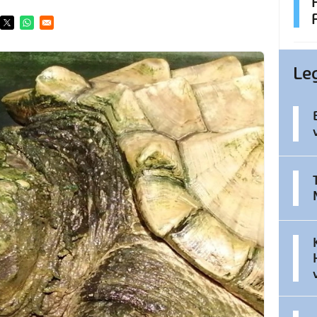
ens in a new window
Opens in a new window
Opens in a new window
Le