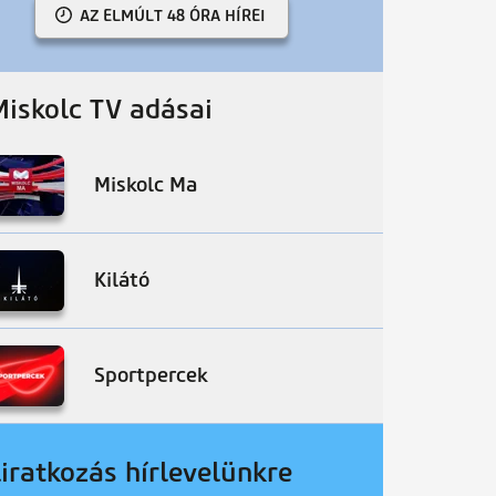
AZ ELMÚLT 48 ÓRA HÍREI
Miskolc TV adásai
Miskolc Ma
Kilátó
Sportpercek
liratkozás hírlevelünkre