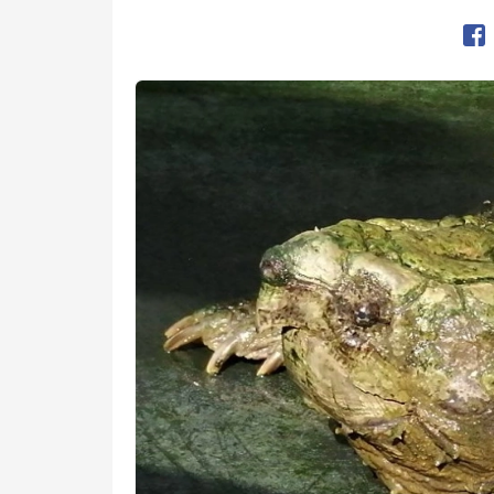
Op
Kép