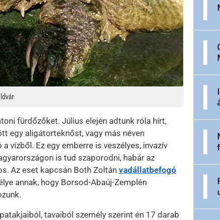
öldvár
ni fürdőzőket. Július elején adtunk róla hírt,
t egy aligátorteknőst, vagy más néven
 a vízből. Ez egy emberre is veszélyes, invazív
agyarországon is tud szaporodni, habár az
s. Az eset kapcsán Both Zoltán
vadállatbefogó
sélye annak, hogy Borsod-Abaúj-Zemplén
kozunk.
 patakjaiból, tavaiból személy szerint én 17 darab