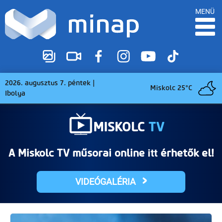
MENÜ
2026. augusztus 7. péntek |
Miskolc 25°C
Ibolya
MISKOLC
TV
A Miskolc TV műsorai online
érhetők el!
itt
VIDEÓGALÉRIA