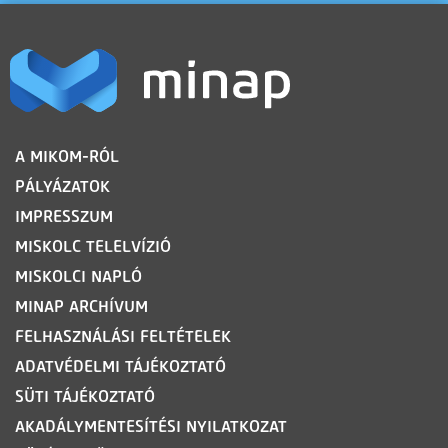
LÁBLÉC
A MIKOM-RÓL
PÁLYÁZATOK
IMPRESSZUM
MISKOLC TELELVÍZIÓ
MISKOLCI NAPLÓ
MINAP ARCHÍVUM
FELHASZNÁLÁSI FELTÉTELEK
ADATVÉDELMI TÁJÉKOZTATÓ
SÜTI TÁJÉKOZTATÓ
AKADÁLYMENTESÍTÉSI NYILATKOZAT