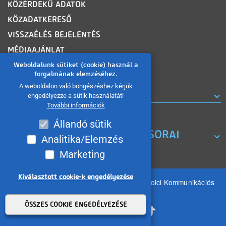
KÖZÉRDEKŰ ADATOK
KÖZADATKERESŐ
VISSZAÉLÉS BEJELENTÉS
MÉDIAAJÁNLAT
OLDALTÉRKÉP
Weboldalunk sütiket (cookie) használ a
forgalmának elemzéséhez.
A weboldalon való böngészéshez kérjük
ROVATOK
engedélyezze a sütik használatát!
További információk
Állandó sütik
A MISKOLC TV KORÁBBI MŰSORAI
Analitika/Elemzés
Marketing
Kiválasztott cookie-k engedélyezése
Minden jog fenntartva 2026 © MIKOM Miskolci Kommunikációs
Nonprofit Kft.
Withdraw consent
ÖSSZES COOKIE ENGEDÉLYEZÉSE