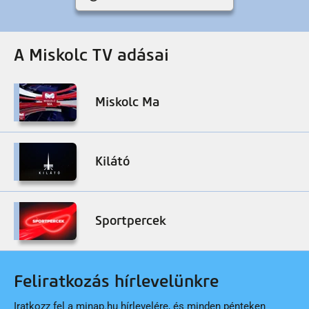
A Miskolc TV adásai
Miskolc Ma
Kilátó
Sportpercek
Feliratkozás hírlevelünkre
Iratkozz fel a minap.hu hírlevelére, és minden pénteken