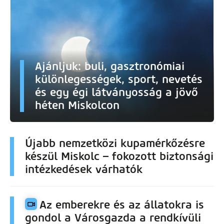
Ajánljuk: buli, gasztronómiai
különlegességek, sport, nevetés
és egy égi látványosság a jövő
héten Miskolcon
Újabb nemzetközi kupamérkőzésre
készül Miskolc – fokozott biztonsági
intézkedések várhatók
Az emberekre és az állatokra is
gondol a Városgazda a rendkívüli